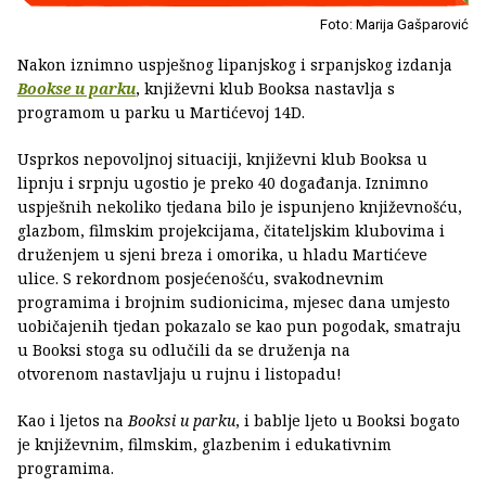
Foto: Marija Gašparović
Nakon iznimno uspješnog lipanjskog i srpanjskog izdanja
Bookse u parku
, književni klub Booksa nastavlja s
programom u parku u Martićevoj 14D.
Usprkos nepovoljnoj situaciji, književni klub Booksa u
lipnju i srpnju ugostio je preko 40 događanja. Iznimno
uspješnih nekoliko tjedana bilo je ispunjeno književnošću,
glazbom, filmskim projekcijama, čitateljskim klubovima i
druženjem u sjeni breza i omorika, u hladu Martićeve
ulice. S rekordnom posjećenošću, svakodnevnim
programima i brojnim sudionicima, mjesec dana umjesto
uobičajenih tjedan pokazalo se kao pun pogodak, smatraju
u Booksi stoga su odlučili da se druženja na
otvorenom nastavljaju u rujnu i listopadu!
Kao i ljetos na
Booksi u parku
, i bablje ljeto u Booksi bogato
je književnim, filmskim, glazbenim i edukativnim
programima.