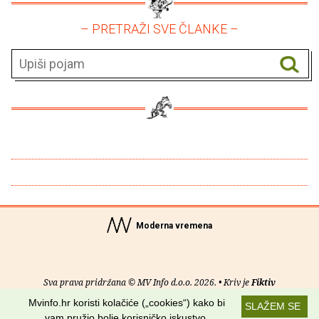
– PRETRAŽI SVE ČLANKE –
Moderna vremena
Sva prava pridržana © MV Info d.o.o. 2026. • Kriv je
Fiktiv
Mvinfo.hr koristi kolačiće („cookies“) kako bi
SLAŽEM SE
O nama
•
Pomoć
•
Uvjeti korištenja
•
RSS kanali
vam pružio bolje korisničko iskustvo.