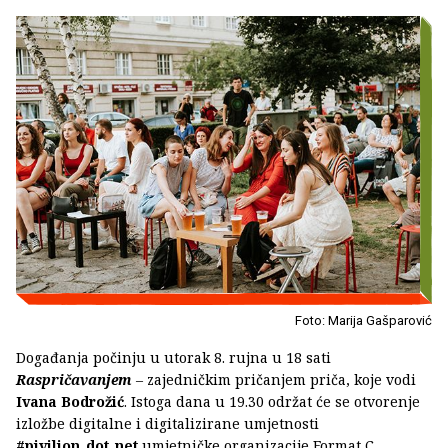
Foto: Marija Gašparović
Događanja počinju u utorak 8. rujna u 18 sati
Raspričavanjem
– zajedničkim pričanjem priča, koje vodi
Ivana Bodrožić
. Istoga dana u 19.30 održat će se otvorenje
izložbe digitalne i digitalizirane umjetnosti
#pivilion_dot_net
umjetničke organizacije Format C.