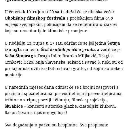
U četvrtak 10. rujna u 20 sati održat će se filmska večer
Okolišnog filmskog festivala
s projekcijom filma
Ovo
mijenja sv
e, epskim pokušajem da se redefiniraju izazovi
koje su nam donijele klimatske promjene.
U nedjelju 13. rujna u 17 sati održat će se još jedna
Šetnja
iza ugla
na temu
Šest kratkih priča o gradu
, a vodit će je
Saša Šimpraga
. Drago Ibler, Branko Miljković, Dragica
Crnković Očko, Mija Slavenska, Rikard i Pavao Š. neki su od
protagonista ovih kratkih crtica o gradu, od kojih su neke i
misterije.
U narednih mjesec dana održat će se i brojni razgovori s
piscima i spisateljicama, prevoditeljima i prevoditeljicama,
tribine o stripu, poeziji i čitanju, filmske projekcije,
Škrabice
– koncerti autorske glazbe, čitateljski klubovi,
Raspričavanja i još mnogo toga!
Sva događanja u parku su besplatna. Sve propisane