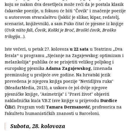
koju se nakon dva desetljeća može reći da je postala klasik
čakavske poezije, u fokusu će biti "Čovik" i značenje poezije
u autorovom stvaralaštvu (Jakšić je slikar, kipar, redatelj,
scenarist, književnik), a sam Puko čitat će pjesme iz knjige
(
Uvik ništo fali
,
Čovik
,
Koliki je Broč
,
Broški čovik
,
Broško
trilogija
…).
Iste večeri, u petak 27. kolovoza
u 22 sata
u Teatrinu „Dva
ferala“ u programu „Sjećanje na Zagajewskog: optimizam i
melankolija“ publika će se prisjetiti velikog poljskog i
europskog pjesnika
Adama Zagajewskog
, iznenada
preminulog u proljeće ove godine. Na hrvatski jezik
prevedena je njegova knjiga poezije "Nevidljiva ruka"
(MeadarMedia, 2013), a uskoro će još dvije njegove
pjesničke knjige, "Asimetrija" i "Pravi život" objaviti
nakladnička kuća V.B.Z (sve knjige u prijevodu
Đurđice
Čilić
). Program vodi
Tamara Đermanović
, profesorica na
Fakultetu humanističkih znanosti u Barceloni.
Subota, 28. kolovoza