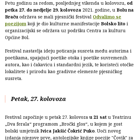
Petu godinu za redom, posljednjeg vikenda u kolovozu,
od
petka 27. do nedjelje 29. kolovoza
2021. godine, u
Bolu na
Braču
održava se mali pjesnički festival
Odvalimo se
poezijom
koji je dio kulturne manifestacije
Bolsko lito
i
organizacijski se održava uz podršku Centra za kulturu
Općine Bol.
Festival nastavlja ideju poticanja susreta među autorima i
poetikama, spajajući poetike otoka i poetike suvremenih
autora, kao i čakavicu i standardni jezik, te koristeći otočke
lokalitete i prirodu kao gradivne elemente pjesničkog
susreta.
Petak, 27. kolovoza
Festival započinje u petak 27. kolovoza
u 21 sat
u Teatrinu
„Dva ferala“ programom „Bročki glos“, u kojem je gost
bolski umjetnik
Ivica Jakšić Čokrić Puko
. Uoči novog
izdanja njegove prve, antologijske knjige poezije "Čovik" za