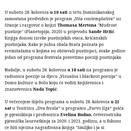
U subotu 28. kolovoza
u 10 sati
u vrtu Dominikanskog
samostana predviđen je program „Vita contemplativa“ uz
čitanje i razgovor o knjizi
Thomasa Mertona
"Mudrost
pustinje" (Planetopija, 2020) u prijevodu
Sande Hržić
.
Knjiga donosi izreke pustinjskih otaca, kršćanskih
pustinjaka. Kako je južna obala Brača poznata po
eremitažama u kojima su obitavali pustinjaci, svake godine
jedan od programa festivala posvetimo poeziji pustinjaka.
Nadalje, u subotu 28. kolovoza
u 18 sati
na programu je
radionica poezije za djecu „Vizualna i blackout poezija“ u
Domu kulture u Bolu koju će voditi književnica i
znanstvenica
Nada Topić
.
U večernjem dijelu programa u subotu 28. kolovoza
u 21
sat
u Teatrinu „Dva ferala“ u programu „Parvo liga“ gošća
je pjesnikinja i profesorica
Evelina Rudan
, četverostruka
pjesnička laureatkinja za 2020. i 2021. godinu, a u fokusu
će biti njezina nagrađivana knjiga "Smiljko i ja si