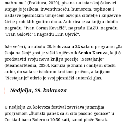
mahnemo" (Fraktura, 2020), pisana na istarskoj čakavici.
Knjiga je jezikom, inventivnošću, humorom, toplinom i
nadasve pjesničkim umijećem osvojila čitatelje i književne
žirije proteklih godinu dana. Autorica je za knjigu dobila
nagradu "Ivan Goran Kovačić", nagradu HAZU, nagradu
"Fran Galović" i nagradu „Tin Ujević“.
Iste večeri, u subotu 28. kolovoza
u 22 sata
u programu „Sa
škoja na škoj“ gost je viški književnik
Senko Karuza
, koji će
predstaviti svoju novu knjigu poezije "Nestajanje"
(MeandarMedia, 2020). Karuza je znani i omiljeni otočki
autor, do sada se istaknuo kratkom pričom, a knjigom
"Nestajanje" otkrio je svoj pjesnički autorski glas.
Nedjelja, 29. kolovoza
U nedjelju 29. kolovoza festival završava jutarnjim
programom „Šumski panel: ča si čito pasono godišće“ u
Cocktail baru Bolero
u 10:30 sati
, iznad plaže Borak.