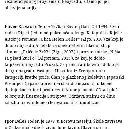
rezidencijalnog programa u Beogradu, a tamo joj je i
objavljena knjiga.
Enver Krivac
rođen je 1976. u Ravnoj Gori. Od 1994. živi i
radi u Rijeci. Jedan od pokretača udruge Katapult iz Rijeke.
Autor je romana „Ulica Helen Keller“ (Zigo, 2010.) za koji je
dobio nagradu Artefakt za spekulativnu fikciju, strip
albuma „Priče iz Ž+K!“ (Zigo, 2007.) i prozne zbirke „Ništa
za pisati kući o“ (Algoritam, 2013.), za koji je dobio
književnu nagradu Prozak. Za priču rainbowing dobio je
drugu nagradu časopisa Ulaznica iz Zrenjanina u
kategoriji kratke priče. Član je glazbenog kolektiva Japanski
Premijeri (japanskipremijeri.bandcamp.com), u kojem
djeluje kao autor i producent. Autor je omota CD-a i ploča
te brojnih ilustracija i stripova. Održava stalnu on-line
izložbu na windomearleroyalcomics.tumblr.com.
Igor Beleš
rođen je 1978. u Borovu naselju. Škole završava
u Crikvenici, gdje je živio donedavno. Glavna su mu