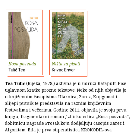
Kosa posvuda
Ništa za pisati
Tulić Tea
Krivac Enver
Tea Tulić
(Rijeka, 1978.) aktivna je u udruzi Katapult. Piše
uglavnom kratke prozne tekstove. Neke od njih objavila je
u književnim časopisima Ulaznica, Zarez, Knjigomat i
Slijepi putnik te predstavila na raznim književnim
festivalima i večerima. Godine 2011. objavila je svoju prvu
knjigu, fragmentarni roman / zbirku crtica „Kosa posvuda“,
dobitnicu nagrade Prozak koju dodjeljuju časopis Zarez i
Algoritam. Bila je prva stipendistica KROKODIL-ova