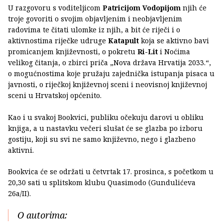
U razgovoru s voditeljicom
Patricijom Vodopijom
njih će
troje govoriti o svojim objavljenim i neobjavljenim
radovima te čitati ulomke iz njih, a bit će riječi i o
aktivnostima riječke udruge
Katapult
koja se aktivno bavi
promicanjem književnosti, o pokretu
Ri-Lit
i Noćima
velikog čitanja, o zbirci priča „Nova država Hrvatija 2033.“,
o mogućnostima koje pružaju zajednička istupanja pisaca u
javnosti, o riječkoj književnoj sceni i neovisnoj književnoj
sceni u Hrvatskoj općenito.
Kao i u svakoj Bookvici, publiku očekuju darovi u obliku
knjiga, a u nastavku večeri slušat će se glazba po izboru
gostiju, koji su svi ne samo književno, nego i glazbeno
aktivni.
Bookvica će se održati u četvrtak 17. prosinca, s početkom u
20,30 sati u splitskom klubu Quasimodo (Gundulićeva
26a/II).
O autorima: