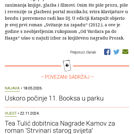
zanimanja knjige, glazba i filmovi. Osim što piše prozu, piše
i recenzije za glazbeni portal muzika.hr, svira klavijature u
bendu i povremeno radi kao DJ. U ediciji Katapult objavio
je svoj prvi roman „Svitanje na zapadu“ (2012.), a ove je
godine s neobjavljenim rukopisom „Od Vardara pa do
Haaga“ ušao u najuži izbor za književnu nagradu Prozak.
Preporuči članak
– POVEZANI SADRŽAJ –
NAJAVA
• 18.05.2026.
Uskoro počinje 11. Booksa u parku
VIJEST
• 22.11.2024.
Tea Tulić dobitnica Nagrade Kamov za
roman 'Strvinari starog svijeta'