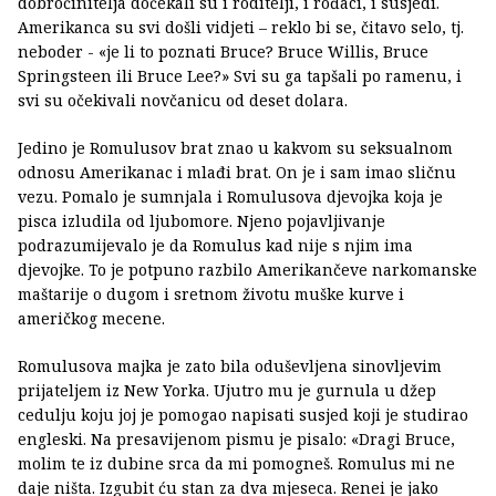
dobročinitelja dočekali su i roditelji, i rođaci, i susjedi.
Amerikanca su svi došli vidjeti – reklo bi se, čitavo selo, tj.
neboder - «je li to poznati Bruce? Bruce Willis, Bruce
Springsteen ili Bruce Lee?» Svi su ga tapšali po ramenu, i
svi su očekivali novčanicu od deset dolara.
Jedino je Romulusov brat znao u kakvom su seksualnom
odnosu Amerikanac i mlađi brat. On je i sam imao sličnu
vezu. Pomalo je sumnjala i Romulusova djevojka koja je
pisca izludila od ljubomore. Njeno pojavljivanje
podrazumijevalo je da Romulus kad nije s njim ima
djevojke. To je potpuno razbilo Amerikančeve narkomanske
maštarije o dugom i sretnom životu muške kurve i
američkog mecene.
Romulusova majka je zato bila oduševljena sinovljevim
prijateljem iz New Yorka. Ujutro mu je gurnula u džep
cedulju koju joj je pomogao napisati susjed koji je studirao
engleski. Na presavijenom pismu je pisalo: «Dragi Bruce,
molim te iz dubine srca da mi pomogneš. Romulus mi ne
daje ništa. Izgubit ću stan za dva mjeseca. Renei je jako