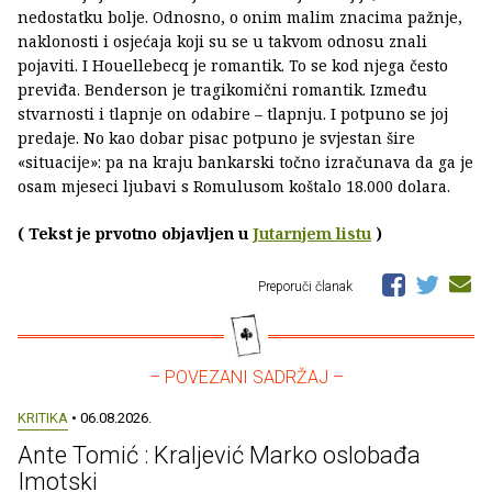
nedostatku bolje. Odnosno, o onim malim znacima pažnje,
naklonosti i osjećaja koji su se u takvom odnosu znali
pojaviti. I Houellebecq je romantik. To se kod njega često
previđa. Benderson je tragikomični romantik. Između
stvarnosti i tlapnje on odabire – tlapnju. I potpuno se joj
predaje. No kao dobar pisac potpuno je svjestan šire
«situacije»: pa na kraju bankarski točno izračunava da ga je
osam mjeseci ljubavi s Romulusom koštalo 18.000 dolara.
( Tekst je prvotno objavljen u
Jutarnjem listu
)
Preporuči članak
– POVEZANI SADRŽAJ –
KRITIKA
• 06.08.2026.
Ante Tomić : Kraljević Marko oslobađa
Imotski