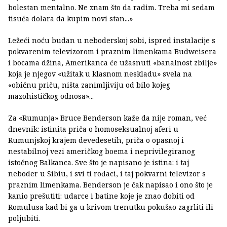
bolestan mentalno. Ne znam što da radim. Treba mi sedam
tisuća dolara da kupim novi stan...»
Ležeći noću budan u neboderskoj sobi, ispred instalacije s
pokvarenim televizorom i praznim limenkama Budweisera
i bocama džina, Amerikanca će užasnuti «banalnost zbilje»
koja je njegov «užitak u klasnom neskladu» svela na
«običnu priču, ništa zanimljiviju od bilo kojeg
mazohističkog odnosa»...
Za «Rumunja» Bruce Benderson kaže da nije roman, već
dnevnik: istinita priča o homoseksualnoj aferi u
Rumunjskoj krajem devedesetih, priča o opasnoj i
nestabilnoj vezi američkog boema i neprivilegiranog
istočnog Balkanca. Sve što je napisano je istina: i taj
neboder u Sibiu, i svi ti rođaci, i taj pokvarni televizor s
praznim limenkama. Benderson je čak napisao i ono što je
kanio prešutiti: udarce i batine koje je znao dobiti od
Romulusa kad bi ga u krivom trenutku pokušao zagrliti ili
poljubiti.