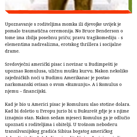
Upoznavanje s roditeljima momka ili djevojke uvijek je
pomalo traumatična ceremonija. No Bruce Benderson o
tome ima zbilja posebnu priču; pravu tragikomediju - s
elementima nadrealizma, erotskog thrillera i socijalne
drame.
Sredovječni američki pisac i novinar u Budimpešti je
upoznao Romulusa, uličnu mušku kurvu. Nakon nekoliko
zajedničkih noći u Budimu Amerikanac je postao
narkomanski ovisan o svom «Rumunju». A i Romulus o
njemu – financijski.
Kad je bio u Americi pisac je Romulusu slao stotine dolara.
Kad bi doletio u Evropu jurio bi u Bukurešt gdje je s njime
iznajmio stan. Nakon sedam mjeseci Romulus ga je odlučio
upoznati s roditeljima i obitelji. U trošnom neboderu
transilvanijskog gradića Sibiua bogatog američkog