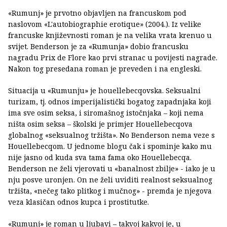
«Rumunj» je prvotno objavljen na francuskom pod
naslovom «L'autobiographie erotique» (2004.). Iz velike
francuske književnosti roman je na velika vrata krenuo u
svijet. Benderson je za «Rumunja» dobio francusku
nagradu Prix de Flore kao prvi stranac u povijesti nagrade.
Nakon tog presedana roman je preveden i na engleski.
Situacija u «Rumunju» je houellebecqovska. Seksualni
turizam, tj. odnos imperijalistički bogatog zapadnjaka koji
ima sve osim seksa, i siromašnog istočnjaka – koji nema
ništa osim seksa – školski je primjer Houellebecqova
globalnog «seksualnog tržišta». No Benderson nema veze s
Houellebecqom. U jednome blogu čak i spominje kako mu
nije jasno od kuda sva tama fama oko Houellebecqa.
Benderson ne želi vjerovati u «banalnost zbilje» - iako je u
nju posve uronjen. On ne želi uviditi realnost seksualnog
tržišta, «nečeg tako plitkog i mučnog» - premda je njegova
veza klasičan odnos kupca i prostitutke.
«Rumunj» je roman u ljubavi – takvoj kakvoj je, u