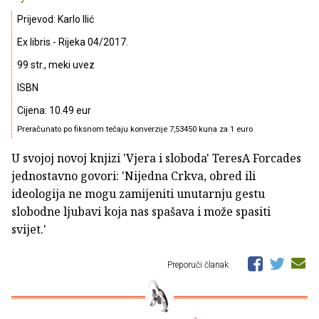
Prijevod: Karlo Ilić
Ex libris - Rijeka 04/2017.
99 str., meki uvez
ISBN
Cijena: 10.49 eur
Preračunato po fiksnom tečaju konverzije 7,53450 kuna za 1 euro
U svojoj novoj knjizi 'Vjera i sloboda' TeresA Forcades
jednostavno govori: 'Nijedna Crkva, obred ili
ideologija ne mogu zamijeniti unutarnju gestu
slobodne ljubavi koja nas spašava i može spasiti
svijet.'
Preporuči članak