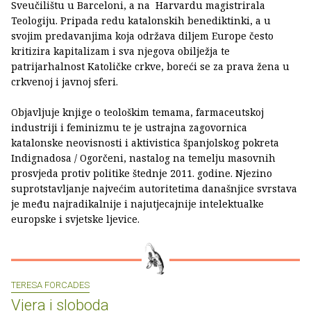
Sveučilištu u Barceloni, a na Harvardu magistrirala
Teologiju. Pripada redu katalonskih benediktinki, a u
svojim predavanjima koja održava diljem Europe često
kritizira kapitalizam i sva njegova obilježja te
patrijarhalnost Katoličke crkve, boreći se za prava žena u
crkvenoj i javnoj sferi.
Objavljuje knjige o teološkim temama, farmaceutskoj
industriji i feminizmu te je ustrajna zagovornica
katalonske neovisnosti i aktivistica španjolskog pokreta
Indignadosa / Ogorčeni, nastalog na temelju masovnih
prosvjeda protiv politike štednje 2011. godine. Njezino
suprotstavljanje najvećim autoritetima današnjice svrstava
je među najradikalnije i najutjecajnije intelektualke
europske i svjetske ljevice.
TERESA FORCADES
Vjera i sloboda