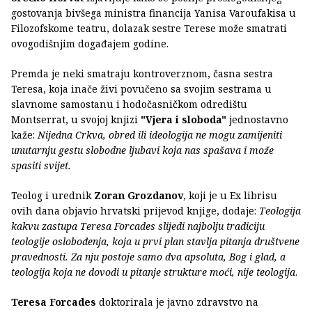
gostovanja bivšega ministra financija Yanisa Varoufakisa u
Filozofskome teatru, dolazak sestre Terese može smatrati
ovogodišnjim događajem godine.
Premda je neki smatraju kontroverznom, časna sestra
Teresa, koja inače živi povučeno sa svojim sestrama u
slavnome samostanu i hodočasničkom odredištu
Montserrat, u svojoj knjizi
"Vjera i sloboda"
jednostavno
kaže:
Nijedna Crkva, obred ili ideologija ne mogu zamijeniti
unutarnju gestu slobodne ljubavi koja nas spašava i može
spasiti svijet.
Teolog i urednik
Zoran Grozdanov
, koji je u Ex librisu
ovih dana objavio hrvatski prijevod knjige, dodaje:
Teologija
kakvu zastupa Teresa Forcades slijedi najbolju tradiciju
teologije oslobođenja, koja u prvi plan stavlja pitanja društvene
pravednosti. Za nju postoje samo dva apsoluta, Bog i glad, a
teologija koja ne dovodi u pitanje strukture moći, nije teologija
.
Teresa Forcades
doktorirala je javno zdravstvo na