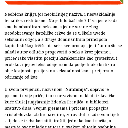
Neobična knjiga još neobičnijeg naziva, i nesvakidašnje
tematike, rekli bismo. No je li to baš tako? U vrijeme kada
smo bombardirani seksom, s jedne strane zbog
neodobravanja katoličke crkve da se u škole uvede
seksualni odgoj, a s druge dominantnim principom
kapitalističkog tržišta da seks sve prodaje, je li čudno što se
mladi autor odlučio progovoriti o seksu kroz pjesme i
priče? Iako vlastitu poeziju karakterizira kao grotesknu i
erotsku, njegov tekst odaje nam da podjednako kritizira
obje krajnosti: pretjeranu seksualnost kao i pretjerano
odricanje od iste.
U svom prvijencu, nazvanom "
Nimfonija
", objavio je
pjesme i dvije priče, i to u nezavisnoj nakladi izdavačke
kuće Slušaj najglasnije Zdenka Franjića, u biblioteci
Bratstvo duša. Svojim pjesmama i pričama propagira
aristotelovsku zlatnu sredinu, zdrav duh u zdravom tijelu
- tijelo se treba koristiti, trošiti, jednako kao i mašta, a
mašta je ovog mladog autora u svakom slučaju osebujna,