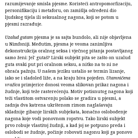
razumijevanje smisla pjesme. Koristeći antropomorfizaciju,
personifikaciju i metaforu, on zamišlja određeni dio
ljudskog tijela ili seksualnog nagona, koji se potom u
pjesmi razrađuje.
Uzalud gutam
pjesma je sa sajta bundolo, ali nije objavljena
u Nimfoniji. Međutim, pjesma je veoma zanimljiva
dekonstrukcija oralnog seksa i vječnog pitanja postavljanog
samo ženi: Jel' gutaš? Lirski subjekt pita se zašto on uzalud
guta svaki put pri oralnom seksu, a nitko na to ni ne
obraća pažnju. U našem jeziku ustalio se termin lizanje,
iako se i sladoled liže, a na kraju biva pojeden.
Utamničena
vražica
primjerice donosi veoma slikovan prikaz nagona i
žudnje, koji teže rasterećenju. Motiv potisnutog nagona koji
teži vlastitom ostvarenju polako se gradira u pjesmi, a
zadnja dva katrena ukrštenom rimom naglašavaju
skladnije gibanje lirskih subjekata, konačno oslobođenje
nagona koje vodi ponovnom ropstvu. Tako lirski subjekt
prvo robuje vlastitoj žudnji, a kad joj se potpuno preda i
oslobodi se žudnje, počinje robovati nagonu koji ga ponovo