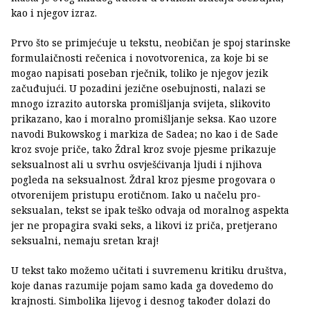
kao i njegov izraz.
Prvo što se primjećuje u tekstu, neobičan je spoj starinske
formulaičnosti rečenica i novotvorenica, za koje bi se
mogao napisati poseban rječnik, toliko je njegov jezik
začuđujući. U pozadini jezične osebujnosti, nalazi se
mnogo izrazito autorska promišljanja svijeta, slikovito
prikazano, kao i moralno promišljanje seksa. Kao uzore
navodi Bukowskog i markiza de Sadea; no kao i de Sade
kroz svoje priče, tako Ždral kroz svoje pjesme prikazuje
seksualnost ali u svrhu osvješćivanja ljudi i njihova
pogleda na seksualnost. Ždral kroz pjesme progovara o
otvorenijem pristupu erotičnom. Iako u načelu pro-
seksualan, tekst se ipak teško odvaja od moralnog aspekta
jer ne propagira svaki seks, a likovi iz priča, pretjerano
seksualni, nemaju sretan kraj!
U tekst tako možemo učitati i suvremenu kritiku društva,
koje danas razumije pojam samo kada ga dovedemo do
krajnosti. Simbolika lijevog i desnog također dolazi do