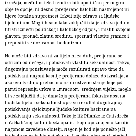
izražaja, međutim tekst tendira biti apolitičan jer negira
obje te opcije, ni desno (pretjerano katolički nastrojeno) ni
lijevo (totalna suprotnost Crkvi) nije zdravo za ljudsko
tijelo ni um. Mogli bismo tako zaključiti da je zdravo jedino
titrati između političkog i katoličkog odgoja, i misliti svojom
glavom, pronaći zlatnu sredinu, spoznati vlastite granice i
prepustiti se doziranom hedonizmu.
Ne može biti zdravo ni za tijelo ni za duh, pretjerano se
odricati od nečega, i potiskivati vlastitu seksualnost. Takvo,
dugotrajno potiskivanje može rezultirati upravo time da
potiskivani nagoni kasnije pretjerano dolaze do izražaja, a
ako ovu tvrdnju prebacimo na društveno stanje koje još
pamti represiju Crkve u „mračnom" srednjem vijeku, moglo
bi se zaključiti da je današnja pretjerana fokusiranost na
ljudsko tijelo i seksualnost upravo rezultat dugotrajnog
potiskivanja cjelokupne ljudske kulture bazirane na
potiskivanju seksualnosti. Tako je lik Pilanke iz Cmizdreža
u čačkališnoj kotlini bivša opatica koju upoznajemo kao dio
nagonom zavedene obitelji. Nagon je kod nje ponešto jači,
jer je dugo prije bio potiskivan. Ljevičar, njen muž, simbol