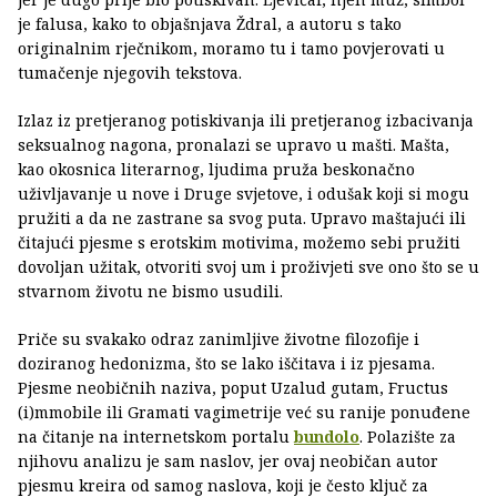
je falusa, kako to objašnjava Ždral, a autoru s tako
originalnim rječnikom, moramo tu i tamo povjerovati u
tumačenje njegovih tekstova.
Izlaz iz pretjeranog potiskivanja ili pretjeranog izbacivanja
seksualnog nagona, pronalazi se upravo u mašti. Mašta,
kao okosnica literarnog, ljudima pruža beskonačno
uživljavanje u nove i Druge svjetove, i odušak koji si mogu
pružiti a da ne zastrane sa svog puta. Upravo maštajući ili
čitajući pjesme s erotskim motivima, možemo sebi pružiti
dovoljan užitak, otvoriti svoj um i proživjeti sve ono što se u
stvarnom životu ne bismo usudili.
Priče su svakako odraz zanimljive životne filozofije i
doziranog hedonizma, što se lako iščitava i iz pjesama.
Pjesme neobičnih naziva, poput Uzalud gutam, Fructus
(i)mmobile ili Gramati vagimetrije već su ranije ponuđene
na čitanje na internetskom portalu
bundolo
. Polazište za
njihovu analizu je sam naslov, jer ovaj neobičan autor
pjesmu kreira od samog naslova, koji je često ključ za