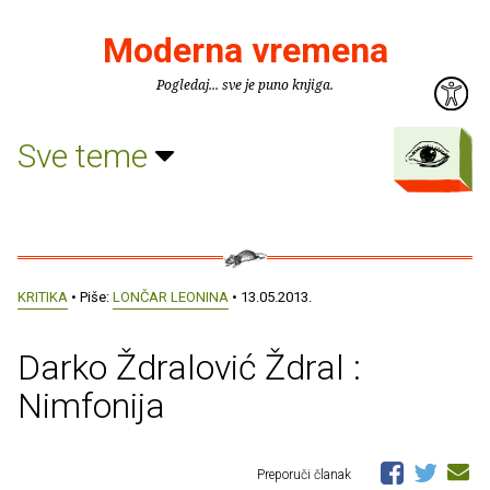
Moderna vremena
Pogledaj... sve je puno knjiga.
Sve teme
KRITIKA
• Piše:
LONČAR LEONINA
• 13.05.2013.
Darko Ždralović Ždral :
Nimfonija
Preporuči članak