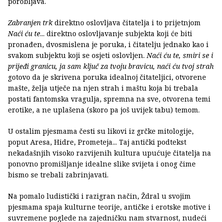
porobljava.
Zabranjen trk
direktno oslovljava čitatelja i to prijetnjom
Naći ću te
... direktno oslovljavanje subjekta koji će biti
pronađen, dvosmislena je poruka, i čitatelju jednako kao i
svakom subjektu koji se osjeti oslovljen.
Naći ću te, smiri se i
prijeđi granicu, ja sam ključ za tvoju bravicu, naći ću tvoj strah
gotovo da je skrivena poruka idealnoj čitateljici, otvorene
mašte, želja utječe na njen strah i maštu koja bi trebala
postati fantomska vragulja, spremna na sve, otvorena temi
erotike, a ne uplašena (skoro pa još uvijek tabu) temom.
U ostalim pjesmama česti su likovi iz grčke mitologije,
poput Aresa, Hidre, Prometeja... Taj antički podtekst
nekadašnjih visoko razvijenih kultura upućuje čitatelja na
ponovno promišljanje idealne slike svijeta i onog čime
bismo se trebali zabrinjavati.
Na pomalo ludistički i razigran način, Ždral u svojim
pjesmama spaja kulturne teorije, antičke i erotske motive i
suvremene poglede na zajedničku nam stvarnost, nudeći