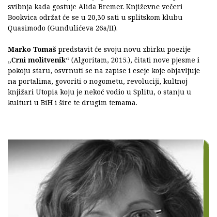
svibnja kada gostuje Alida Bremer. Književne večeri
Bookvica održat će se u 20,30 sati u splitskom klubu
Quasimodo (Gundulićeva 26a/II).
Marko Tomaš
predstavit će svoju novu zbirku poezije
„
Crni molitvenik
“ (Algoritam, 2015.), čitati nove pjesme i
pokoju staru, osvrnuti se na zapise i eseje koje objavljuje
na portalima, govoriti o nogometu, revoluciji, kultnoj
knjižari Utopia koju je nekoć vodio u Splitu, o stanju u
kulturi u BiH i šire te drugim temama.