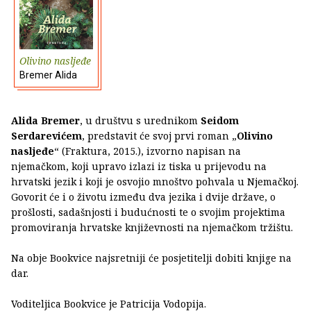
Olivino nasljeđe
Bremer Alida
Alida Bremer
, u društvu s urednikom
Seidom
Serdarevićem
, predstavit će svoj prvi roman „
Olivino
nasljeđe
“ (Fraktura, 2015.), izvorno napisan na
njemačkom, koji upravo izlazi iz tiska u prijevodu na
hrvatski jezik i koji je osvojio mnoštvo pohvala u Njemačkoj.
Govorit će i o životu između dva jezika i dvije države, o
prošlosti, sadašnjosti i budućnosti te o svojim projektima
promoviranja hrvatske književnosti na njemačkom tržištu.
Na obje Bookvice najsretniji će posjetitelji dobiti knjige na
dar.
Voditeljica Bookvice je Patricija Vodopija.