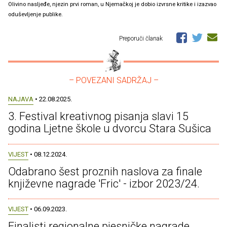
Olivino nasljeđe, njezin prvi roman, u Njemačkoj je dobio izvrsne kritike i izazvao
oduševljenje publike.
Preporuči članak
– POVEZANI SADRŽAJ –
NAJAVA
• 22.08.2025.
3. Festival kreativnog pisanja slavi 15
godina Ljetne škole u dvorcu Stara Sušica
VIJEST
• 08.12.2024.
Odabrano šest proznih naslova za finale
književne nagrade 'Fric' - izbor 2023/24.
VIJEST
• 06.09.2023.
Finalisti regionalne pjesničke nagrade