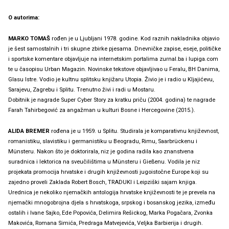
O autorima:
MARKO TOMAŠ
rođen je u Ljubljani 1978. godine. Kod raznih nakladnika objavio
je šest samostalnih i tri skupne zbirke pjesama. Dnevničke zapise, eseje, političke
i sportske komentare objavljuje na internetskim portalima zurnal.ba i lupiga.com
te u časopisu Urban Magazin. Novinske tekstove objavljivao u Feralu, BH Danima,
Glasu Istre. Vodio je kultnu splitsku knjižaru Utopia. Živio je i radio u Kljajićevu,
Sarajevu, Zagrebu i Splitu. Trenutno živi i radi u Mostaru.
Dobitnik je nagrade Super Cyber Story za kratku priču (2004. godina) te nagrade
Farah Tahirbegović za angažman u kulturi Bosne i Hercegovine (2015.).
ALIDA BREMER
rođena je u 1959. u Splitu. Studirala je komparativnu književnost,
romanistiku, slavistiku i germanistiku u Beogradu, Rimu, Saarbrückenu i
Münsteru. Nakon što je doktorirala, niz je godina radila kao znanstvena
suradnica i lektorica na sveučilištima u Münsteru i Gießenu. Vodila je niz
projekata promocija hrvatske i drugih književnosti jugoistočne Europe koji su
zajedno proveli Zaklada Robert Bosch, TRADUKI i Leipziški sajam knjiga.
Urednica je nekoliko njemačkih antologija hrvatske književnosti te je prevela na
njemački mnogobrojna djela s hrvatskoga, srpskog i bosanskog jezika, između
ostalih i Ivane Sajko, Ede Popovića, Delimira Rešickog, Marka Pogačara, Zvonka
Makovića, Romana Simića, Predraga Matvejevića, Veljka Barbierija i drugih.