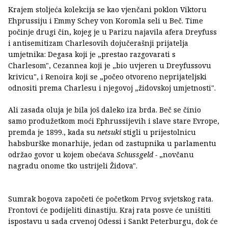
Krajem stoljeća kolekcija se kao vjenčani poklon Viktoru
Ehprussiju i Emmy Schey von Koromla seli u Beč. Time
počinje drugi čin, kojeg je u Parizu najavila afera Dreyfuss
i antisemitizam Charlesovih dojučerašnji prijatelja
umjetnika: Degasa koji je „prestao razgovarati s
Charlesom", Cezannea koji je „bio uvjeren u Dreyfussovu
krivicu", i Renoira koji se „počeo otvoreno neprijateljski
odnositi prema Charlesu i njegovoj „židovskoj umjetnosti".
Ali zasada oluja je bila još daleko iza brda. Beč se činio
samo produžetkom moći Ephrussijevih i slave stare Evrope,
premda je 1899., kada su
netsuki
stigli u prijestolnicu
habsburške monarhije, jedan od zastupnika u parlamentu
održao govor u kojem obećava
Schussgeld -
„novčanu
nagradu onome tko ustrijeli Židova".
Sumrak bogova započeti će početkom Prvog svjetskog rata.
Frontovi će podijeliti dinastiju. Kraj rata posve će uništiti
ispostavu u sada crvenoj Odessi i Sankt Peterburgu, dok će