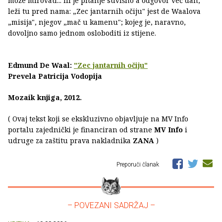
može mirovati... Ili je pitanje suvišno a odgovor već dan,
leži tu pred nama: „Zec jantarnih očiju" jest de Waalova
„misija", njegov „mač u kamenu"; kojeg je, naravno,
dovoljno samo jednom osloboditi iz stijene.
Edmund De Waal:
"Zec jantarnih očiju"
Prevela Patricija Vodopija
Mozaik knjiga, 2012.
( Ovaj tekst koji se ekskluzivno objavljuje na MV Info
portalu zajednički je financiran od strane
MV Info
i
udruge za zaštitu prava nakladnika
ZANA
)
Preporuči članak
– POVEZANI SADRŽAJ –