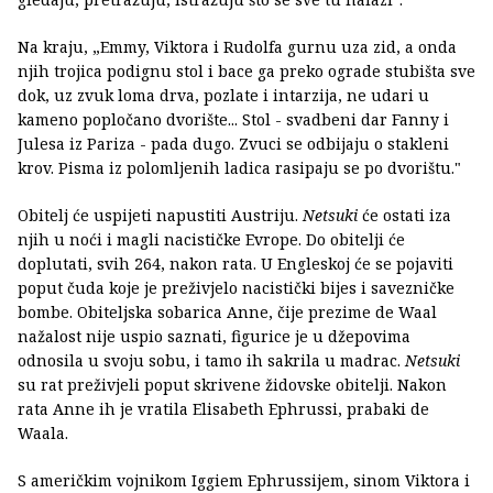
Na kraju, „Emmy, Viktora i Rudolfa gurnu uza zid, a onda
njih trojica podignu stol i bace ga preko ograde stubišta sve
dok, uz zvuk loma drva, pozlate i intarzija, ne udari u
kameno popločano dvorište... Stol - svadbeni dar Fanny i
Julesa iz Pariza - pada dugo. Zvuci se odbijaju o stakleni
krov. Pisma iz polomljenih ladica rasipaju se po dvorištu."
Obitelj će uspijeti napustiti Austriju.
Netsuki
će ostati iza
njih u noći i magli nacističke Evrope. Do obitelji će
doplutati, svih 264, nakon rata. U Engleskoj će se pojaviti
poput čuda koje je preživjelo nacistički bijes i savezničke
bombe. Obiteljska sobarica Anne, čije prezime de Waal
nažalost nije uspio saznati, figurice je u džepovima
odnosila u svoju sobu, i tamo ih sakrila u madrac.
Netsuki
su rat preživjeli poput skrivene židovske obitelji. Nakon
rata Anne ih je vratila Elisabeth Ephrussi, prabaki de
Waala.
S američkim vojnikom Iggiem Ephrussijem, sinom Viktora i