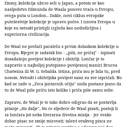
Emmy, kolekcija ubrzo seli u Japan, a potom se kao
nasljedstvo Edmunda de Waala ponovo vraća u Evropu,
ovoga puta u London... Dakle, novi ciklus evropske
putešestvije kolekcije je upravo počeo. I iznova Evropa u
koje su
netsuki
pristigli izgleda kao nedodirljiva i
superiorna civilizacija.
De Waal ne povlači paralelu s prvim dolaskom kolekcije u
Evropu. Njegov je zadatak bio - „piši, ne pričaj" - ispisati
dosadašnju povijest kolekcije i obitelji. Lončar je to
napravio u najboljoj putopisno-povijesnoj maniri Brucea
Chatwina ili W. G. Sebalda. Istina, priča mu je bila tu, pred
nosom.
Netsuki
i obiteljska povijest sami su sve ispričali. No
kad se zađe u „Zeca jantarnih očiju" onda postane jasno da
tu de Waal piše priču isto koliko i priča piše samu sebe.
Zapravo, de Waal je to tako dobro odigrao da se postavlja
pitanje „što dalje", što će sljedeće de Waal pisati, postoji li
za lončara još neka literarna životna misija - jer ovako
dobar pisac ne smije mirovati; talent ovakvog pisca ne