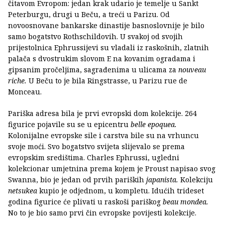
čitavom Evropom: jedan krak udario je temelje u Sankt
Peterburgu, drugi u Beču, a treći u Parizu. Od
novoosnovane bankarske dinastije basnoslovnije je bilo
samo bogatstvo Rothschildovih. U svakoj od svojih
prijestolnica Ephrussijevi su vladali iz raskošnih, zlatnih
palača s dvostrukim slovom E na kovanim ogradama i
gipsanim pročeljima, sagrađenima u ulicama za
nouveau
riche.
U Beču to je bila Ringstrasse, u Parizu rue de
Monceau.
Pariška adresa bila je prvi evropski dom kolekcije. 264
figurice pojavile su se u epicentru
belle epoquea.
Kolonijalne evropske sile i carstva bile su na vrhuncu
svoje moći. Svo bogatstvo svijeta slijevalo se prema
evropskim središtima. Charles Ephrussi, ugledni
kolekcionar umjetnina prema kojem je Proust napisao svog
Swanna, bio je jedan od prvih pariških
japanista.
Kolekciju
netsukea
kupio je odjednom, u kompletu. Idućih trideset
godina figurice će plivati u raskoši pariškog
beau mondea.
No to je bio samo prvi čin evropske povijesti kolekcije.