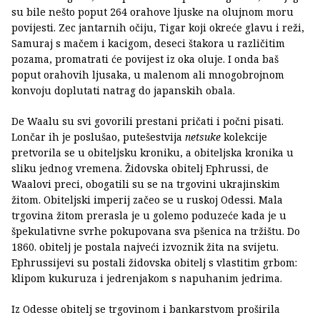
su bile nešto poput 264 orahove ljuske na olujnom moru
povijesti. Zec jantarnih očiju, Tigar koji okreće glavu i reži,
Samuraj s mačem i kacigom, deseci štakora u različitim
pozama, promatrati će povijest iz oka oluje. I onda baš
poput orahovih ljusaka, u malenom ali mnogobrojnom
konvoju doplutati natrag do japanskih obala.
De Waalu su svi govorili prestani pričati i počni pisati.
Lončar ih je poslušao, putešestvija
netsuke
kolekcije
pretvorila se u obiteljsku kroniku, a obiteljska kronika u
sliku jednog vremena. Židovska obitelj Ephrussi, de
Waalovi preci, obogatili su se na trgovini ukrajinskim
žitom. Obiteljski imperij začeo se u ruskoj Odessi. Mala
trgovina žitom prerasla je u golemo poduzeće kada je u
špekulativne svrhe pokupovana sva pšenica na tržištu. Do
1860. obitelj je postala najveći izvoznik žita na svijetu.
Ephrussijevi su postali židovska obitelj s vlastitim grbom:
klipom kukuruza i jedrenjakom s napuhanim jedrima.
Iz Odesse obitelj se trgovinom i bankarstvom proširila