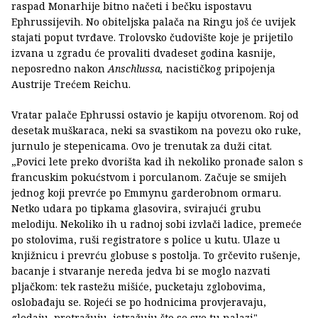
raspad Monarhije bitno načeti i bečku ispostavu
Ephrussijevih. No obiteljska palača na Ringu još će uvijek
stajati poput tvrđave. Trolovsko čudovište koje je prijetilo
izvana u zgradu će provaliti dvadeset godina kasnije,
neposredno nakon
Anschlussa,
nacističkog pripojenja
Austrije Trećem Reichu.
Vratar palače Ephrussi ostavio je kapiju otvorenom. Roj od
desetak muškaraca, neki sa svastikom na povezu oko ruke,
jurnulo je stepenicama. Ovo je trenutak za duži citat.
„Povici lete preko dvorišta kad ih nekoliko pronađe salon s
francuskim pokućstvom i porculanom. Začuje se smijeh
jednog koji prevrće po Emmynu garderobnom ormaru.
Netko udara po tipkama glasovira, svirajući grubu
melodiju. Nekoliko ih u radnoj sobi izvlači ladice, premeće
po stolovima, ruši registratore s police u kutu. Ulaze u
knjižnicu i prevrću globuse s postolja. To grčevito rušenje,
bacanje i stvaranje nereda jedva bi se moglo nazvati
pljačkom: tek rastežu mišiće, pucketaju zglobovima,
oslobađaju se. Rojeći se po hodnicima provjeravaju,
gledaju, pretražuju, istražuju što se sve tu nalazi".