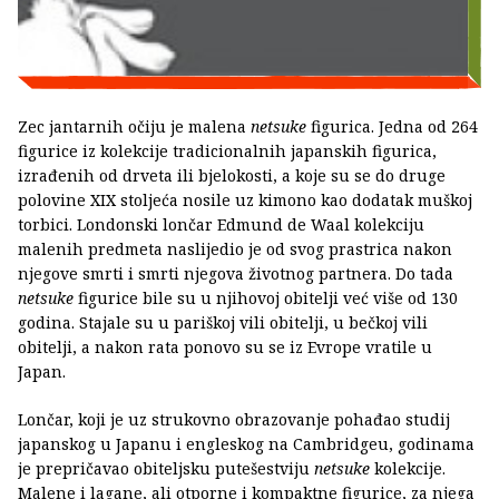
Zec jantarnih očiju je malena
netsuke
figurica. Jedna od 264
figurice iz kolekcije tradicionalnih japanskih figurica,
izrađenih od drveta ili bjelokosti, a koje su se do druge
polovine XIX stoljeća nosile uz kimono kao dodatak muškoj
torbici. Londonski lončar Edmund de Waal kolekciju
malenih predmeta naslijedio je od svog prastrica nakon
njegove smrti i smrti njegova životnog partnera. Do tada
netsuke
figurice bile su u njihovoj obitelji već više od 130
godina. Stajale su u pariškoj vili obitelji, u bečkoj vili
obitelji, a nakon rata ponovo su se iz Evrope vratile u
Japan.
Lončar, koji je uz strukovno obrazovanje pohađao studij
japanskog u Japanu i engleskog na Cambridgeu, godinama
je prepričavao obiteljsku putešestviju
netsuke
kolekcije.
Malene i lagane, ali otporne i kompaktne figurice, za njega