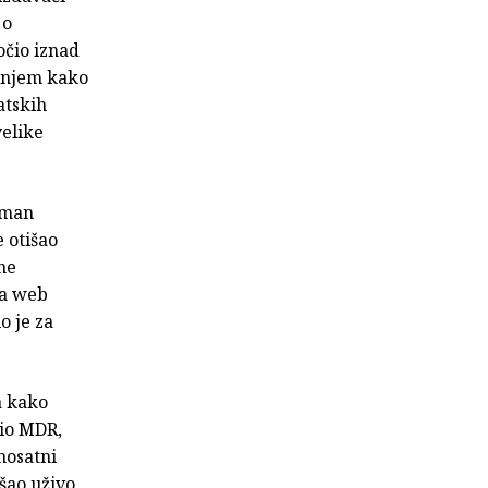
 o
očio iznad
minjem kako
atskih
velike
oman
e otišao
vne
na web
o je za
a kako
dio MDR,
nosatni
išao uživo