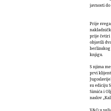
javnosti do
Prije sveg
nakladničk
prije četir
objavili d
berlinskog 
knjigu.
S njima me 
prvi klijen
Jugoslavij
su ediciju 
Simića i Ol
naslov „Kal
V&Q u velja