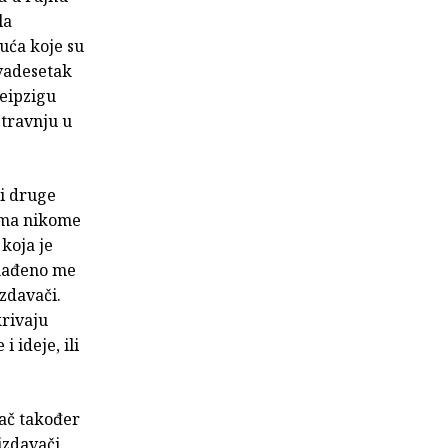
la
uća koje su
dvadesetak
Leipzigu
 travnju u
 i druge
ima nikome
 koja je
enađeno me
izdavači.
krivaju
 ideje, ili
vač također
izdavači