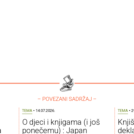
– POVEZANI SADRŽAJ –
TEMA
• 14.07.2026.
TEMA
• 2
O djeci i knjigama (i još
Knji
a
ponečemu) : Japan
dekla