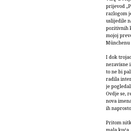
prijevod „
razlogom j
uslijedile 
pozitivnih 
mojoj prevo
Münchenu g
I dok troj
nezavisne 
to ne bi pa
radila int
je pogledal
Ovdje se, r
nova imena,
ih naprost
Pritom nit
mala kuća, 