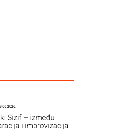
9.06.2026.
ški Sizif – između
racija i improvizacija