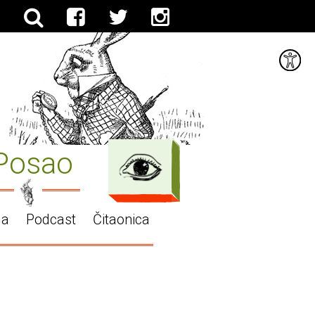
Posao
ga
Podcast
Čitaonica