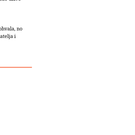
ohvala, no
telja i