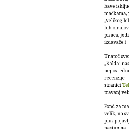
bave isklju
mačkama, p
„Velikog le
bih omalova
pisaca, jed
izdavače.)
Unatoč sve
„Kalda" nas
neposredno 
recenzije 
stranici
Te
travanj vel
Fond za ma
velik, no s
plus pojav
nastup na „