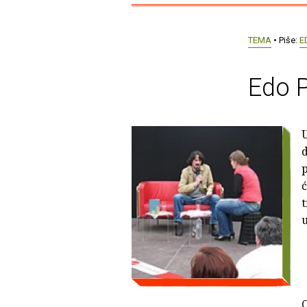
TEMA
• Piše:
E
Edo P
d
p
ć
u
b
O