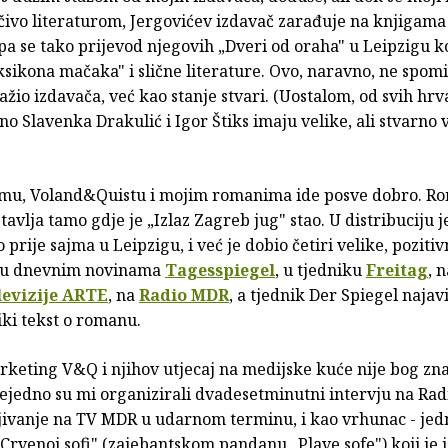
čivo literaturom, Jergovićev izdavač zarađuje na knjigama
a se tako prijevod njegovih „Dveri od oraha" u Leipzigu k
ksikona mačaka" i slične literature. Ovo, naravno, ne spo
žio izdavača, već kao stanje stvari. (Uostalom, od svih hrv
ino Slavenka Drakulić i Igor Štiks imaju velike, ali stvarno 
mu, Voland&Quistu i mojim romanima ide posve dobro. R
tavlja tamo gdje je „Izlaz Zagreb jug" stao. U distribuciju j
prije sajma u Leipzigu, i već je dobio četiri velike, poziti
- u dnevnim novinama
Tagesspiegel
, u tjedniku
Freitag
, 
levizije ARTE
, na
Radio MDR
, a tjednik Der Spiegel najavi
iki tekst o romanu.
rketing V&Q i njihov utjecaj na medijske kuće nije bog zn
vejedno su mi organizirali dvadesetminutni intervju na Ra
ljivanje na TV MDR u udarnom terminu, i kao vrhunac - jed
Crvenoj sofi" (zajebantskom pandanu „Plave sofe") koji je 