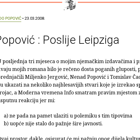
DO POPOVIĆ
• 23.03.2008.
opović : Poslije Leipziga
U posljednja tri mjeseca o mojim njemačkim izdavačima i 
vaju mojih romana bilo je rečeno dosta poganih gluposti, 
rednjačili Miljenko Jergović, Nenad Popović i Tomislav Ča
u ukazati na nekoliko najblesavijih stvari koje je izrekao
trojac, a Moderna vremena Info smatram pravim mjestom 
sputnu reakciju jer mi:
a) ne pada na pamet ulaziti u polemiku s tim tipovima
) uopće nije stalo do pažnje šire javnosti.
vaj prostor, dakle, osigurat će mi pažnju onog dijela kult