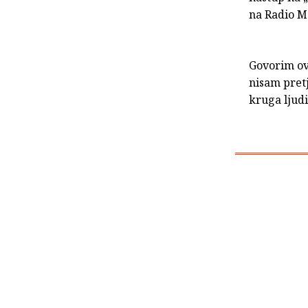
na Radio Me
Govorim ov
nisam pretj
kruga ljudi