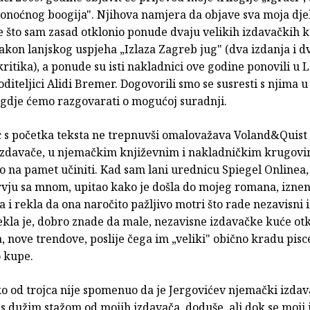
Ponoćnog boogija". Njihova namjera da objave sva moja dje
e što sam zasad otklonio ponude dvaju velikih izdavačkih k
nakon lanjskog uspjeha „Izlaza Zagreb jug" (dva izdanja i 
kritika), a ponude su isti nakladnici ove godine ponovili u 
diteljici Alidi Bremer. Dogovorili smo se susresti s njima u
dje ćemo razgovarati o mogućoj suradnji.
ac s početka teksta ne trepnuvši omalovažava Voland&Quist
izdavače, u njemačkim književnim i nakladničkim krugov
lo na pamet učiniti. Kad sam lani urednicu Spiegel Onlinea,
ervju sa mnom, upitao kako je došla do mojeg romana, izn
a i rekla da ona naročito pažljivo motri što rade nezavisni 
ekla je, dobro znade da male, nezavisne izdavačke kuće ot
 nove trendove, poslije čega im „veliki" obično kradu pisce i
o kupe.
ko od trojca nije spomenuo da je Jergovićev njemački izda
s dužim stažom od mojih izdavača, doduše, ali dok se moji 