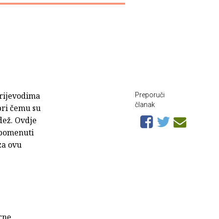
prijevodima
Preporuči
članak
pri čemu su
dež. Ovdje
 spomenuti
za ovu
urne