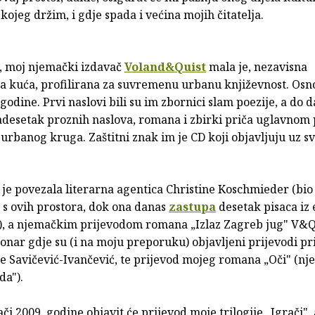
 kojeg držim, i gdje spada i većina mojih čitatelja.
a, moj njemački izdavač
Voland&Quist
mala je, nezavisna
a kuća, profilirana za suvremenu urbanu književnost. Osn
i godine. Prvi naslovi bili su im zbornici slam poezije, a do 
vadesetak proznih naslova, romana i zbirki priča uglavnom 
urbanog kruga. Zaštitni znak im je CD koji objavljuju uz s
je povezala literarna agentica Christine Koschmieder (bio
t s ovih prostora, dok ona danas
zastupa
desetak pisaca iz 
e), a njemačkim prijevodom romana „Izlaz Zagreb jug" V&Q
Sonar gdje su (i na moju preporuku) objavljeni prijevodi p
je Savičević-Ivančević, te prijevod mojeg romana „Oči" (n
da").
či 2009. godine objavit će prijevod moje trilogije „Igrači",