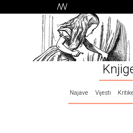
Knjig
Najave
Vijesti
Kritik