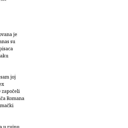
ovana je
danas su
pisaca
vaku
 sam joj
ex
 započeli
riča Romana
jemački
 a u rujnu