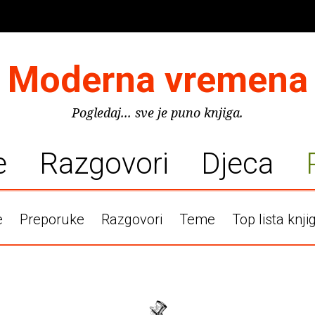
Moderna vremena
Pogledaj... sve je puno knjiga.
e
Razgovori
Djeca
e
Preporuke
Razgovori
Teme
Top lista knji