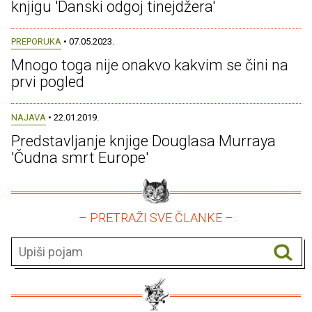
knjigu 'Danski odgoj tinejdžera'
PREPORUKA
• 07.05.2023.
Mnogo toga nije onakvo kakvim se čini na
prvi pogled
NAJAVA
• 22.01.2019.
Predstavljanje knjige Douglasa Murraya
'Čudna smrt Europe'
– PRETRAŽI SVE ČLANKE –