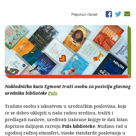
Preporuči članak
Nakladnička kuća Egmont traži osobu za poziciju glavnog
urednika biblioteke
Puls
.
Tražimo osobu s iskustvom u uredničkim poslovima, koja
će se dobro uklopiti u našu radnu sredinu, tražiti i
predlagati naslove, uređivati izabrane knjige te dati bitan
doprinos daljnjem razvoju
Puls biblioteke
. Nudimo rad u
ugodnoj radnoj atmosferi, visoke standarde poslovanja u