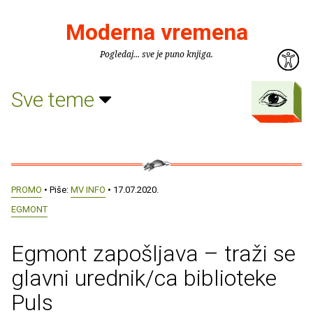
Moderna vremena
Pogledaj... sve je puno knjiga.
Sve teme
PROMO
• Piše:
MV INFO
• 17.07.2020.
EGMONT
Egmont zapošljava – traži se
glavni urednik/ca biblioteke
Puls