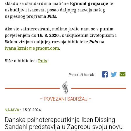
skladu sa standardima matične
Egmont grupacije
te
uzbudljiv i izazovan posao daljnjeg razvoja našeg
uspješnog programa
Puls
.
Ako ste zainteresirani, molimo javite nam se s punim
povjerenjem do
16. 8. 2020.
, s uključenim životopisom i
Vašom vizijom daljnjeg razvoja biblioteke
Puls
na
ivana.krnic@egmont.com
.
Više o biblioteci
Puls
!
Preporuči članak
– POVEZANI SADRŽAJ –
NAJAVA
• 15.03.2024.
Danska psihoterapeutkinja Iben Dissing
Sandahl predstavlja u Zagrebu svoju novu