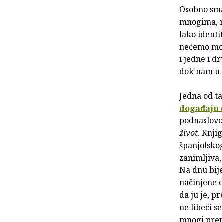
Osobno smat
mnogima, n
lako ident
nećemo mora
i jedne i d
dok nam u 
Jedna od ta
događaju 
podnaslo
život
. Knji
španjolskog
zanimljiva,
Na dnu bije
načinjene o
da ju je, p
ne libeći s
mnogi prepo