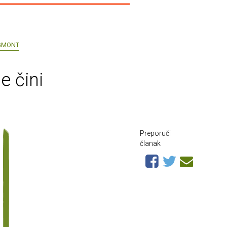
GMONT
e čini
Preporuči
članak