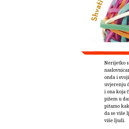
Nerijetko s
naslovnica
onda i svo
uvjerenju d
i ona koja
pišem u da
pitamo kako
da se više 
više ljudi.