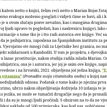
i kažem nešto o knjizi, želim reći nešto o Marian Rojas Esta
vno svakoga možemo googlati i vidjeti čime se bavi, ali i 
to je u ovom slučaju posve nevažno, kao i mnogima drugima,
j ljudi upravo to pogledati, kao i naslovnicu knjige), lako
ormacije o tome tko je i što radi autorica ove knjige. Već s
a je psihijatrica, zaposlena na Španjolskom institutu za ps
a. Vjerojatno ste mnogi čuli za Liječnike bez granica, no ma
jekt solidarnosti u Kambodži. U tom je projektu, s djevojk
 lanac prostitucije, nakon studija radila mlada Marian. Os
psihijatrica, ona je i autorica, jer joj je osim ove knjige, nap
vedene i na hrvatski, 2021. objavljena još jedna knjiga,
"E
a vitamina"
(
Pronađite svoju vitaminsku osobu
) u kojoj nas
 međuljudskih odnosa. Podatak o tome kako je njezina prva 
orimo, ubrzo nakon objavljivanja doživjela 10 izdanja te j
iko jezika, ne može se tumačiti drugačije nego da je pronašl
i i da su je mnogi ljudi pročitali. S obzirom na to da ne v
lskoj naklade od 500 primjeraka, kao kod nas, uobičajene,