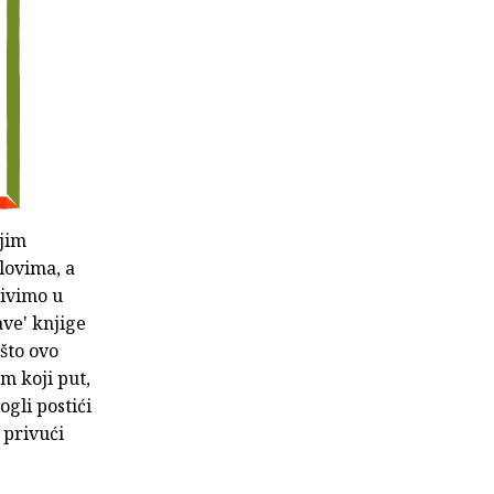
ojim
lovima, a
živimo u
ave' knjige
što ovo
m koji put,
ogli postići
e privući