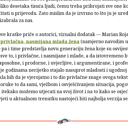
liko desetaka tisuća ljudi, čemu treba pribrojati sve one ko
itati u prijevodu. Zato mislim da je izvrsno to što ju je ure
izabrala za nas.
ove kratke priče o autorici, vizualni dodatak — Marian Roj
e
privlačna, nasmijana mlada žena
(namjerno navodim u
) pa i time predstavlja novu generaciju žena koje su osvijes
 sve to, i privlačne, i nasmijane i mlade, a da istovremeno b
sposobne, i prodorne, i uvjerljive, i argumentirane, i profe
 je godinama nerijetko stajalo nasuprot mladosti i ugodnoj 
la bih da je vjerojatno i to dio privlačne snage ovoga teks
oruke to da sami, vježbom i osvješćivanjem situacija, pogo
 itekako možemo utjecati na svoj život i na to kako se osje
vjeti u aktualnom trenutku nastojeći biti najbolja verzija s