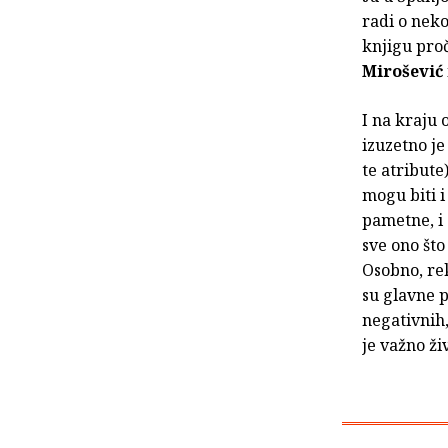
radi o neko
knjigu proč
Mirošević
I na kraju 
izuzetno j
te atribute
mogu biti i
pametne, i 
sve ono što
Osobno, rek
su glavne p
negativnih,
je važno ži