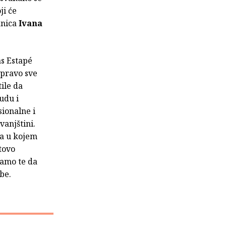
ji će
dnica
Ivana
as Estapé
pravo sve
tile da
udu i
sionalne i
vanjštini.
ta u kojem
tovo
ćamo te da
ebe.