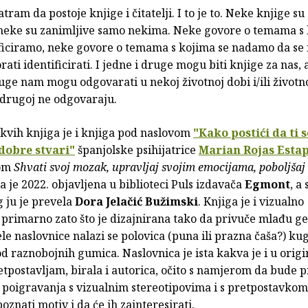
ram da postoje knjige i čitatelji. I to je to. Neke knjige su
eke su zanimljive samo nekima. Neke govore o temama s 
ificiramo, neke govore o temama s kojima se nadamo da se
ti identificirati. I jedne i druge mogu biti knjige za nas, 
ruge nam mogu odgovarati u nekoj životnoj dobi i/ili životnoj
drugoj ne odgovaraju.
kvih knjiga je i knjiga pod naslovom
"Kako postići da ti s
dobre stvari"
španjolske psihijatrice
Marian Rojas Esta
vom
Shvati svoj mozak, upravljaj svojim emocijama, poboljšaj 
ga je 2022. objavljena u biblioteci Puls izdavača
Egmont
, a 
 ju je prevela
Dora Jelačić Bužimski
. Knjiga je i vizualno
 primarno zato što je dizajnirana tako da privuče mlađu ge
le naslovnice nalazi se polovica (puna ili prazna čaša?) ku
d raznobojnih gumica. Naslovnica je ista kakva je i u origi
retpostavljam, birala i autorica, očito s namjerom da bude p
e poigravanja s vizualnim stereotipovima i s pretpostavkom
znati motiv i da će ih zainteresirati.