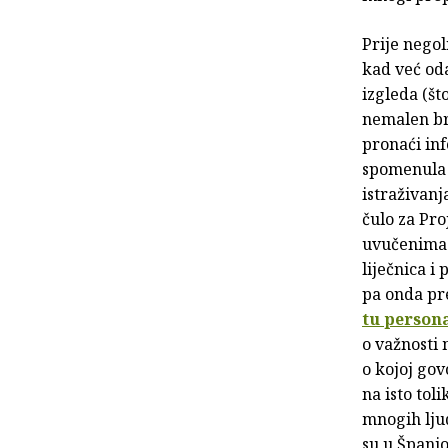
Prije negol
kad već oda
izgleda (š
nemalen bro
pronaći inf
spomenula d
istraživanj
čulo za Pro
uvučenima u
liječnica i 
pa onda pre
tu person
o važnosti
o kojoj gov
na isto tol
mnogih ljud
su u Španjo