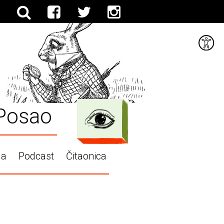
Posao
ga
Podcast
Čitaonica