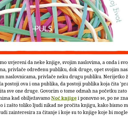
mo uvjereni da neke knjige, svojim naslovima, a onda i sv
ma, privlače određenu publiku, dok druge, opet svojim nas
jim naslovnicama, privlače neku drugu publiku. Nerijetko 
a postoji ova i ona publika, da postoji publika koja čita 'pr
 čita sve one druge. Govorim o tome odmah na početku zato 
nima kad obilježavamo
Noć knjige
i ponovno se, po ne zna
 i zašto toliko ljudi nikad ne pročita knjigu, kako bismo m
ljudi zainteresira za čitanje i koje su to knjige koje bi mogl