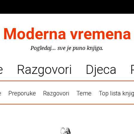
Moderna vremena
Pogledaj... sve je puno knjiga.
e
Razgovori
Djeca
e
Preporuke
Razgovori
Teme
Top lista knji