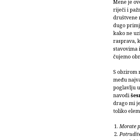
Mene je ovo
riječi i pa
društvene m
dugo primj
kako ne uz
rasprava, 
stavovima i
čujemo obr
S obzirom n
među najva
poglavlju u
navodi
šes
drago mi je
toliko ele
Morate p
Potrudit