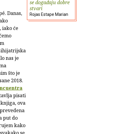
se događaju dobre
stvari
pé. Danas,
Rojas Estape Marian
kako
 iako će
 ćemo
am
ihijatrijska
lo nas je
ama
im što je
isane 2018.
ncuentra
tavlja pisati
knjiga, ova
e prevedena
a put do
jerujem kako
 svakako se