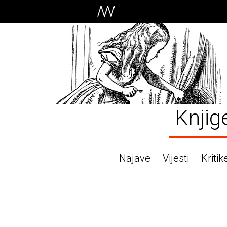
Knjig
Najave
Vijesti
Kritik