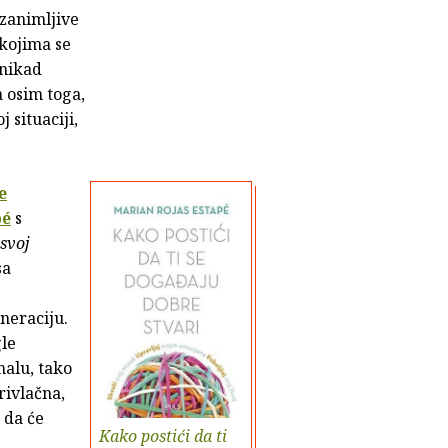
 zanimljive
kojima se
 nikad
a osim toga,
 situaciji,
e
pé
s
svoj
sa
neraciju.
gle
nalu, tako
rivlačna,
 da će
Kako postići da ti