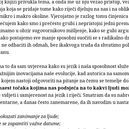
j knjizi privukla tema, a onda me uz nju vezao pristup, ve
žnja koja se pridaje tome kako riječi djeluju na nas i na obl
ikro i makro okoline. Vjerojatno je razlog tomu činjenica
ećujem kako smo i prečesto grubi i nepristojni jedni pre
imamo u obzir sugovornikovo mišljenje, kako se gubi arg
kako postajemo sve manje sposobni suočiti se s radikalno d
 ne odbaciti ih odmah, bez ikakvoga truda da shvatimo pola
anu.
a to da sam uvjerena kako su jezik i naša sposobnost služ
žnijim inovacijama naše evolucije, kad autorica na samom
 kojem nastoji odgovoriti na pitanje na čemu se temelje do
naest točaka kojima nas podsjeća na to kakvi ljudi mo
 vidjeti i usmjerenost na jezik i riječi. Smatram da su nab
mentarne, a danas često zanemarene, da ih navodim u nasta
okazati zanimanje za ljude;
e se zapamtiti važne datume;