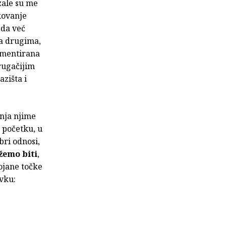
zale su me
ikovanje
 da već
ma drugima,
umentirana
rugačijim
zišta i
enja njime
 početku, u
bri odnosi,
žemo biti
,
rojane točke
vku: