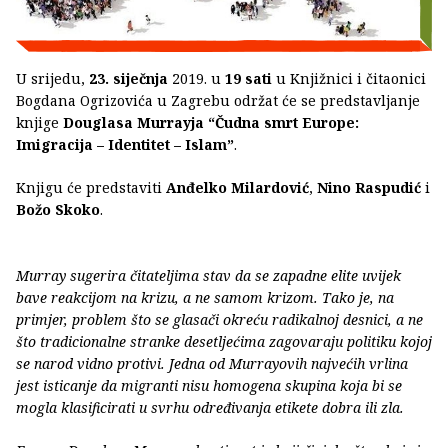
U srijedu,
23. siječnja
2019. u
19 sati
u Knjižnici i čitaonici
Bogdana Ogrizovića u Zagrebu održat će se predstavljanje
knjige
Douglasa Murrayja
“Čudna smrt Europe:
Imigracija – Identitet – Islam”
.
Knjigu će predstaviti
Anđelko Milardović
,
Nino Raspudić
i
Božo Skoko
.
Murray sugerira čitateljima stav da se zapadne elite uvijek
bave reakcijom na krizu, a ne samom krizom. Tako je, na
primjer, problem što se glasači okreću radikalnoj desnici, a ne
što tradicionalne stranke desetljećima zagovaraju politiku kojoj
se narod vidno protivi. Jedna od Murrayovih najvećih vrlina
jest isticanje da migranti nisu homogena skupina koja bi se
mogla klasificirati u svrhu određivanja etikete dobra ili zla.