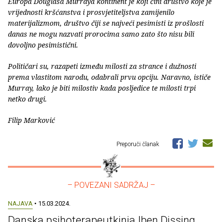
Europa Douglasa Murraya kontinent je koji čini društvo koje je
vrijednosti kršćanstva i prosvjetiteljstva zamijenilo
materijalizmom, društvo čiji se najveći pesimisti iz prošlosti
danas ne mogu nazvati prorocima samo zato što nisu bili
dovoljno pesimistični.
Političari su, razapeti između milosti za strance i dužnosti
prema vlastitom narodu, odabrali prvu opciju. Naravno, ističe
Murray, lako je biti milostiv kada posljedice te milosti trpi
netko drugi.
Filip Marković
Preporuči članak
– POVEZANI SADRŽAJ –
NAJAVA
• 15.03.2024.
Danska psihoterapeutkinja Iben Dissing