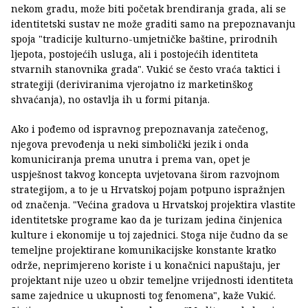
nekom gradu, može biti početak brendiranja grada, ali se
identitetski sustav ne može graditi samo na prepoznavanju
spoja "tradicije kulturno-umjetničke baštine, prirodnih
ljepota, postojećih usluga, ali i postojećih identiteta
stvarnih stanovnika grada". Vukić se često vraća taktici i
strategiji (deriviranima vjerojatno iz marketinškog
shvaćanja), no ostavlja ih u formi pitanja.
Ako i pođemo od ispravnog prepoznavanja zatečenog,
njegova prevođenja u neki simbolički jezik i onda
komuniciranja prema unutra i prema van, opet je
uspješnost takvog koncepta uvjetovana širom razvojnom
strategijom, a to je u Hrvatskoj pojam potpuno ispražnjen
od značenja. "Većina gradova u Hrvatskoj projektira vlastite
identitetske programe kao da je turizam jedina činjenica
kulture i ekonomije u toj zajednici. Stoga nije čudno da se
temeljne projektirane komunikacijske konstante kratko
održe, neprimjereno koriste i u konačnici napuštaju, jer
projektant nije uzeo u obzir temeljne vrijednosti identiteta
same zajednice u ukupnosti tog fenomena", kaže Vukić.