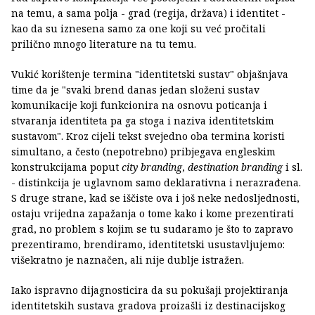
na temu, a sama polja - grad (regija, država) i identitet -
kao da su iznesena samo za one koji su već pročitali
prilično mnogo literature na tu temu.
Vukić korištenje termina "identitetski sustav" objašnjava
time da je "svaki brend danas jedan složeni sustav
komunikacije koji funkcionira na osnovu poticanja i
stvaranja identiteta pa ga stoga i naziva identitetskim
sustavom". Kroz cijeli tekst svejedno oba termina koristi
simultano, a često (nepotrebno) pribjegava engleskim
konstrukcijama poput
city branding
,
destination branding
i sl.
- distinkcija je uglavnom samo deklarativna i nerazrađena.
S druge strane, kad se iščiste ova i još neke nedosljednosti,
ostaju vrijedna zapažanja o tome kako i kome prezentirati
grad, no problem s kojim se tu sudaramo je što to zapravo
prezentiramo, brendiramo, identitetski usustavljujemo:
višekratno je naznačen, ali nije dublje istražen.
Iako ispravno dijagnosticira da su pokušaji projektiranja
identitetskih sustava gradova proizašli iz destinacijskog