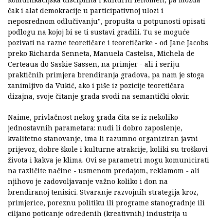
čak i alat demokracije u participativnoj ulozi i
neposrednom odlučivanju", propušta u potpunosti opisati
podlogu na kojoj bi se ti sustavi gradili. Tu se moguće
pozivati na razne teoretičare i teoretičarke - od Jane Jacobs
preko Richarda Senneta, Manuela Castelsa, Michela de
Certeaua do Saskie Sassen, na primjer - ali i seriju
praktičnih primjera brendiranja gradova, pa nam je stoga
zanimljivo da Vukić, ako i piše iz pozicije teoretičara
dizajna, svoje čitanje grada svodi na semantički okvir.
Naime, privlačnost nekog grada čita se iz nekoliko
jednostavnih parametara: nudi li dobro zaposlenje,
kvalitetno stanovanje, ima li razumno organiziran javni
prijevoz, dobre škole i kulturne atrakcije, koliki su troškovi
života i kakva je klima. Ovi se parametri mogu komunicirati
na različite načine - usmenom predajom, reklamom - ali
njihovo je zadovoljavanje važno koliko i đon na
brendiranoj tenisici. Stvaranje razvojnih strategija kroz,
primjerice, poreznu politiku ili programe stanogradnje ili
ciljano poticanje određenih (kreativnih) industrija u