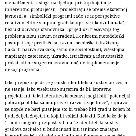
menadžmenta i stoga nasljeđuju pristup koji im je
inherentno proturječan - projektiraju se prema eksternoj
javnosti, a "simbolički programi rade se iz perspektive
relativno elitne skupine gradske uprave i konzultanata",
bez uključivanja stanovnika - prijedlozi rješavanja tog
problema nisu sasvim razrađeni. Konkretni metodološki
postupci koje predlaže su razna sociološka istraživanja
(iako ih naziva svakako, samo ne sociološkim), višeslojna
mapiranja zatečenog, ukratko, istraživanja identitetskih
praksi, ali ne sugerira izravne načine implementacije
nekog programa.
Iako prepoznaje da je gradski identitetski sustav proces, a
ne stanje, iako višekratno sugerira da bi, ispravno
projektirani, takvi identitetski sustavi mogli biti "potencijal
poticanja oblika samouprave i razvoja zajednice", zapravo
se uopće ne bavi pitanjem što bi trebao biti grad u kojem bi
ljudi željeli živjeti i u koji bi voljeli dolaziti. Kad kaže da je
"...onda moguće pretpostaviti da će identitetski sustavi
gradova zacijelo i u budućnosti biti iznimno značajna
komunikacijska disciplina i kulturni fenomen, pa možda