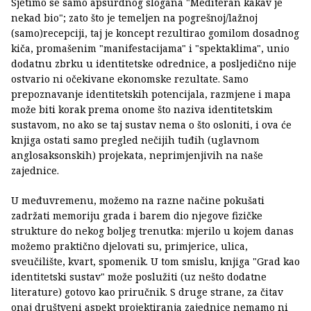
Sjetimo se samo apsurdnog slogana "Mediteran kakav je
nekad bio"; zato što je temeljen na pogrešnoj/lažnoj
(samo)recepciji, taj je koncept rezultirao gomilom dosadnog
kiča, promašenim "manifestacijama" i "spektaklima", unio
dodatnu zbrku u identitetske odrednice, a posljedično nije
ostvario ni očekivane ekonomske rezultate. Samo
prepoznavanje identitetskih potencijala, razmjene i mapa
može biti korak prema onome što naziva identitetskim
sustavom, no ako se taj sustav nema o što osloniti, i ova će
knjiga ostati samo pregled nečijih tuđih (uglavnom
anglosaksonskih) projekata, neprimjenjivih na naše
zajednice.
U međuvremenu, možemo na razne načine pokušati
zadržati memoriju grada i barem dio njegove fizičke
strukture do nekog boljeg trenutka: mjerilo u kojem danas
možemo praktično djelovati su, primjerice, ulica,
sveučilište, kvart, spomenik. U tom smislu, knjiga "Grad kao
identitetski sustav" može poslužiti (uz nešto dodatne
literature) gotovo kao priručnik. S druge strane, za čitav
onaj društveni aspekt projektiranja zajednice nemamo ni