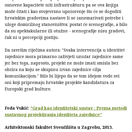
osnovne kapacitete niti infrastrukturu pa se ova knjiga
može čitati i kao svojevrsno upozorenje što će se dogoditi
hrvatskim gradovima nastave li se zanemarivati potrebe i
uloge domicilnog stanovništva: postat će scenografije, a bilo
da su spektakularne ili otužne - scenografije nisu gradovi,
čak ni u percepciji gostiju.
Da završim riječima autora: "Svaka intervencija u identitet
zajednice mora primarno zaživjeti unutar zajednice same
jer bez toga, naprosto, projekt ne može imati smisla bez
obzira na koju se skupinu izvan zajednice cilja
komunikacijom." Bilo bi lijepo da se tom idejom vode svi
oni koji pripremaju hrvatske projekte kandidatura za
Europski grad kulture.
Feđa Vukić:
"Grad kao identitetski sustav : Prema metodi
sustavnog projektiranja identiteta zajednice"
Arhitektonski fakultet Sveučilišta u Zagrebu, 2013.