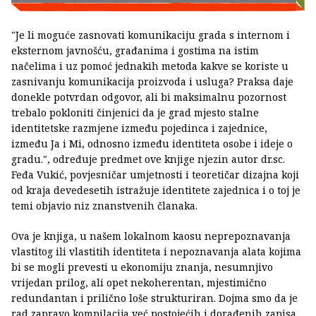
"Je li moguće zasnovati komunikaciju grada s internom i
eksternom javnošću, građanima i gostima na istim
načelima i uz pomoć jednakih metoda kakve se koriste u
zasnivanju komunikacija proizvoda i usluga? Praksa daje
donekle potvrdan odgovor, ali bi maksimalnu pozornost
trebalo pokloniti činjenici da je grad mjesto stalne
identitetske razmjene između pojedinca i zajednice,
između Ja i Mi, odnosno između identiteta osobe i ideje o
gradu.", određuje predmet ove knjige njezin autor dr.sc.
Feđa Vukić, povjesničar umjetnosti i teoretičar dizajna koji
od kraja devedesetih istražuje identitete zajednica i o toj je
temi objavio niz znanstvenih članaka.
Ova je knjiga, u našem lokalnom kaosu neprepoznavanja
vlastitog ili vlastitih identiteta i nepoznavanja alata kojima
bi se mogli prevesti u ekonomiju znanja, nesumnjivo
vrijedan prilog, ali opet nekoherentan, mjestimično
redundantan i prilično loše strukturiran. Dojma smo da je
rad zapravo kompilacija već postojećih i dorađenih zapisa