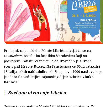
Prodajni, sajamski dio Monte Librića odvijat će se na
Faustusima
, posebnim knjiškim štandovima koji su
posvećeni Faustu Vrančiću, a oblikovao ih je slikar i
scenograf
Hrvoje Đukez
. Na Faustusima će
60 hrvatskih
i
15 talijanskih nakladnika
izložiti gotovo
2000 naslova
koje
je odabrala voditeljica sajamskog dijela Librića
Vlatka
Balinčić
.
Svečano otvorenje Librića
Gotovo svake godine Monte Librić ima novu himnu. Za