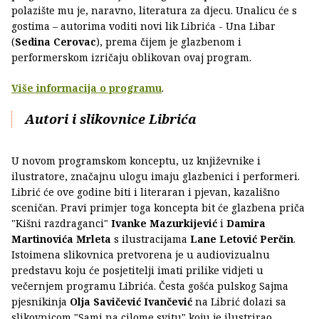
polazište mu je, naravno, literatura za djecu. Unalicu će s
gostima – autorima voditi novi lik Librića - Una Libar
(
Sedina Cerovac
), prema čijem je glazbenom i
performerskom izričaju oblikovan ovaj program.
Više informacija o programu
.
Autori i slikovnice Librića
U novom programskom konceptu, uz književnike i
ilustratore, značajnu ulogu imaju glazbenici i performeri.
Librić će ove godine biti i literaran i pjevan, kazališno
sceničan. Pravi primjer toga koncepta bit će glazbena priča
"Kišni razdraganci"
Ivanke Mazurkijević
i
Damira
Martinovića Mrleta
s ilustracijama
Lane Letović Perčin
.
Istoimena slikovnica pretvorena je u audiovizualnu
predstavu koju će posjetitelji imati prilike vidjeti u
večernjem programu Librića. Česta gošća pulskog Sajma
pjesnikinja
Olja Savičević Ivančević
na Librić dolazi sa
slikovnicom "Sami na cilome svitu" koju je ilustrirao