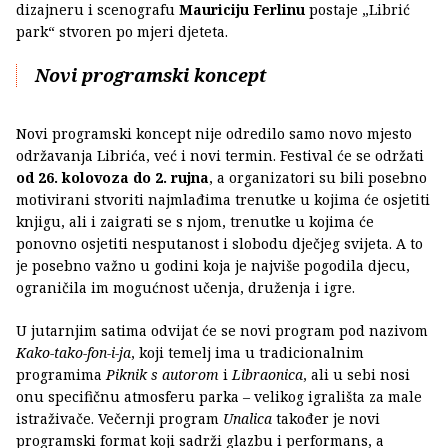
dizajneru i scenografu
Mauriciju Ferlinu
postaje „Librić
park“ stvoren po mjeri djeteta.
Novi programski koncept
Novi programski koncept nije odredilo samo novo mjesto
održavanja Librića, već i novi termin. Festival će se održati
od 26. kolovoza do 2. rujna
, a organizatori su bili posebno
motivirani stvoriti najmlađima trenutke u kojima će osjetiti
knjigu, ali i zaigrati se s njom, trenutke u kojima će
ponovno osjetiti nesputanost i slobodu dječjeg svijeta. A to
je posebno važno u godini koja je najviše pogodila djecu,
ograničila im mogućnost učenja, druženja i igre.
U jutarnjim satima odvijat će se novi program pod nazivom
Kako-tako-fon-i-ja
, koji temelj ima u tradicionalnim
programima
Piknik s autorom
i
Libraonica
, ali u sebi nosi
onu specifičnu atmosferu parka – velikog igrališta za male
istraživače. Večernji program
Unalica
također je novi
programski format koji sadrži glazbu i performans, a