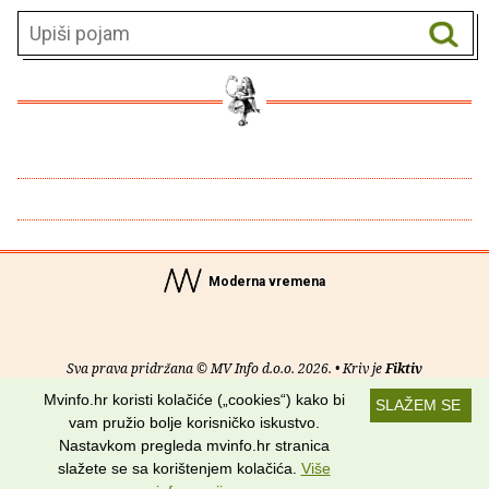
Moderna vremena
Sva prava pridržana © MV Info d.o.o. 2026. • Kriv je
Fiktiv
Mvinfo.hr koristi kolačiće („cookies“) kako bi
SLAŽEM SE
O nama
•
Pomoć
•
Uvjeti korištenja
•
RSS kanali
vam pružio bolje korisničko iskustvo.
Nastavkom pregleda mvinfo.hr stranica
Potraži nas na:
slažete se sa korištenjem kolačića.
Više