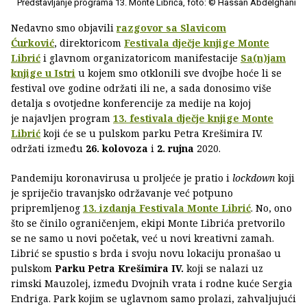
Predstavljanje programa 13. Monte Librića, foto: © Hassan Abdelghani
Nedavno smo objavili
razgovor sa Slavicom
Ćurković
, direktoricom
Festivala dječje knjige Monte
Librić
i glavnom organizatoricom manifestacije
Sa(n)jam
knjige u Istri
u kojem smo otklonili sve dvojbe hoće li se
festival ove godine održati ili ne, a sada donosimo više
detalja s ovotjedne konferencije za medije na kojoj
je najavljen program
13. festivala dječje knjige Monte
Librić
koji će se u pulskom parku Petra Krešimira IV.
održati između
26. kolovoza
i
2. rujna
2020.
Pandemiju koronavirusa u proljeće je pratio i
lockdown
koji
je spriječio travanjsko održavanje već potpuno
pripremljenog
13. izdanja Festivala Monte Librić
. No, ono
što se činilo ograničenjem, ekipi Monte Librića pretvorilo
se ne samo u novi početak, već u novi kreativni zamah.
Librić se spustio s brda i svoju novu lokaciju pronašao u
pulskom
Parku Petra Krešimira IV.
koji se nalazi uz
rimski Mauzolej, između Dvojnih vrata i rodne kuće Sergia
Endriga. Park kojim se uglavnom samo prolazi, zahvaljujući