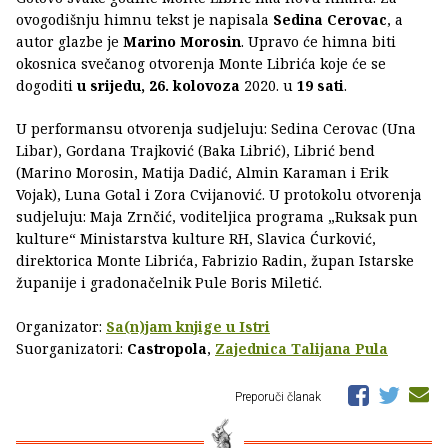
ovogodišnju himnu tekst je napisala
Sedina Cerovac
, a
autor glazbe je
Marino Morosin
. Upravo će himna biti
okosnica svečanog otvorenja Monte Librića koje će se
dogoditi
u srijedu, 26. kolovoza
2020. u
19 sati
.
U performansu otvorenja sudjeluju: Sedina Cerovac (Una
Libar), Gordana Trajković (Baka Librić), Librić bend
(Marino Morosin, Matija Dadić, Almin Karaman i Erik
Vojak), Luna Gotal i Zora Cvijanović. U protokolu otvorenja
sudjeluju: Maja Zrnčić, voditeljica programa „Ruksak pun
kulture“ Ministarstva kulture RH, Slavica Ćurković,
direktorica Monte Librića, Fabrizio Radin, župan Istarske
županije i gradonačelnik Pule Boris Miletić.
Organizator:
Sa(n)jam knjige u Istri
Suorganizatori:
Castropola
,
Zajednica Talijana Pula
Preporuči članak