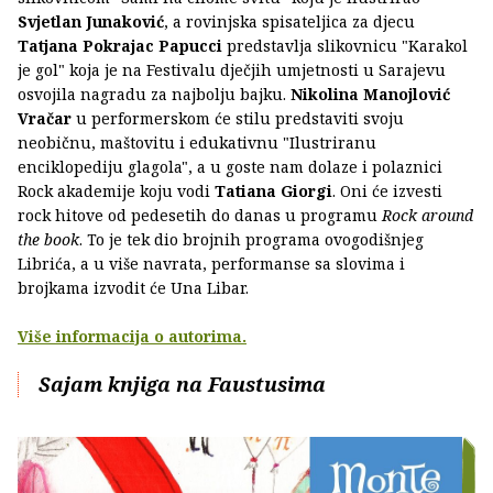
Svjetlan Junaković
, a rovinjska spisateljica za djecu
Tatjana Pokrajac Papucci
predstavlja slikovnicu "Karakol
je gol" koja je na Festivalu dječjih umjetnosti u Sarajevu
osvojila nagradu za najbolju bajku.
Nikolina Manojlović
Vračar
u performerskom će stilu predstaviti svoju
neobičnu, maštovitu i edukativnu "Ilustriranu
enciklopediju glagola", a u goste nam dolaze i polaznici
Rock akademije koju vodi
Tatiana Giorgi
. Oni će izvesti
rock hitove od pedesetih do danas u programu
Rock around
the book
. To je tek dio brojnih programa ovogodišnjeg
Librića, a u više navrata, performanse sa slovima i
brojkama izvodit će Una Libar.
Više informacija o autorima.
Sajam knjiga na Faustusima