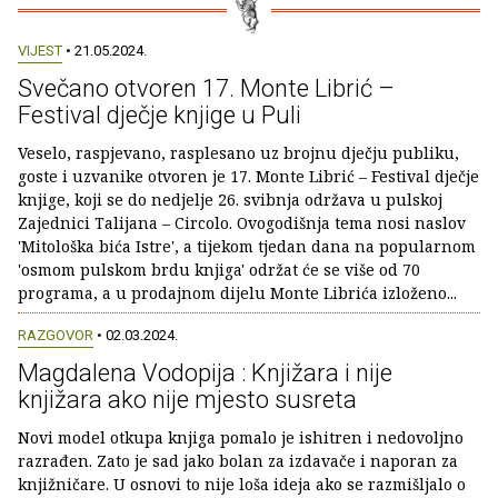
VIJEST
• 21.05.2024.
Svečano otvoren 17. Monte Librić –
Festival dječje knjige u Puli
Veselo, raspjevano, rasplesano uz brojnu dječju publiku,
goste i uzvanike otvoren je 17. Monte Librić – Festival dječje
knjige, koji se do nedjelje 26. svibnja održava u pulskoj
Zajednici Talijana – Circolo. Ovogodišnja tema nosi naslov
'Mitološka bića Istre', a tijekom tjedan dana na popularnom
'osmom pulskom brdu knjiga' održat će se više od 70
programa, a u prodajnom dijelu Monte Librića izloženo...
RAZGOVOR
• 02.03.2024.
Magdalena Vodopija : Knjižara i nije
knjižara ako nije mjesto susreta
Novi model otkupa knjiga pomalo je ishitren i nedovoljno
razrađen. Zato je sad jako bolan za izdavače i naporan za
knjižničare. U osnovi to nije loša ideja ako se razmišljalo o