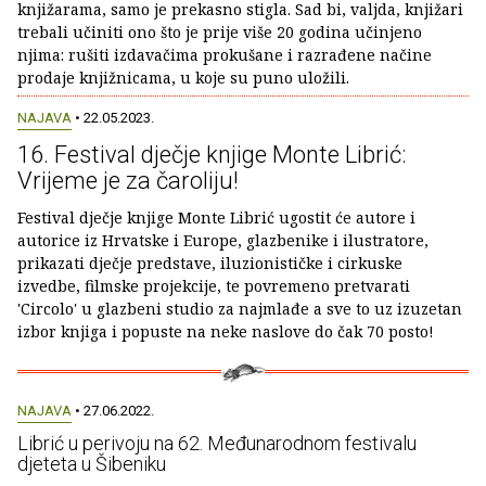
knjižarama, samo je prekasno stigla. Sad bi, valjda, knjižari
trebali učiniti ono što je prije više 20 godina učinjeno
njima: rušiti izdavačima prokušane i razrađene načine
prodaje knjižnicama, u koje su puno uložili.
NAJAVA
• 22.05.2023.
16. Festival dječje knjige Monte Librić:
Vrijeme je za čaroliju!
Festival dječje knjige Monte Librić ugostit će autore i
autorice iz Hrvatske i Europe, glazbenike i ilustratore,
prikazati dječje predstave, iluzionističke i cirkuske
izvedbe, filmske projekcije, te povremeno pretvarati
'Circolo' u glazbeni studio za najmlađe a sve to uz izuzetan
izbor knjiga i popuste na neke naslove do čak 70 posto!
NAJAVA
• 27.06.2022.
Librić u perivoju na 62. Međunarodnom festivalu
djeteta u Šibeniku