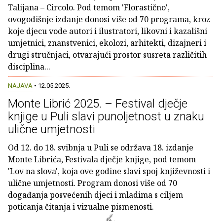
Talijana – Circolo. Pod temom 'Florastično',
ovogodišnje izdanje donosi više od 70 programa, kroz
koje djecu vode autori i ilustratori, likovni i kazališni
umjetnici, znanstvenici, ekolozi, arhitekti, dizajneri i
drugi stručnjaci, otvarajući prostor susreta različitih
disciplina...
NAJAVA
• 12.05.2025.
Monte Librić 2025. – Festival dječje
knjige u Puli slavi punoljetnost u znaku
ulične umjetnosti
Od 12. do 18. svibnja u Puli se održava 18. izdanje
Monte Librića, Festivala dječje knjige, pod temom
'Lov na slova', koja ove godine slavi spoj književnosti i
ulične umjetnosti. Program donosi više od 70
događanja posvećenih djeci i mladima s ciljem
poticanja čitanja i vizualne pismenosti.