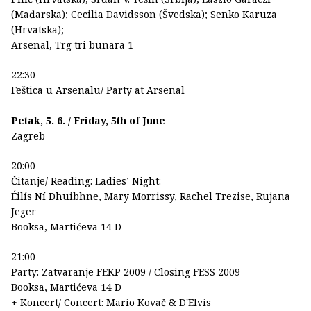
(Mađarska); Cecilia Davidsson (Švedska); Senko Karuza
(Hrvatska);
Arsenal, Trg tri bunara 1
22:30
Feštica u Arsenalu/ Party at Arsenal
Petak, 5. 6. / Friday, 5th of June
Zagreb
20:00
Čitanje/ Reading: Ladies’ Night:
Éilís Ní Dhuibhne, Mary Morrissy, Rachel Trezise, Rujana
Jeger
Booksa, Martićeva 14 D
21:00
Party: Zatvaranje FEKP 2009 / Closing FESS 2009
Booksa, Martićeva 14 D
+ Koncert/ Concert: Mario Kovač & D'Elvis