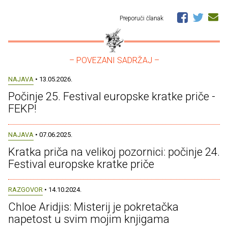
Preporuči članak
– POVEZANI SADRŽAJ –
NAJAVA
• 13.05.2026.
Počinje 25. Festival europske kratke priče -
FEKP!
NAJAVA
• 07.06.2025.
Kratka priča na velikoj pozornici: počinje 24.
Festival europske kratke priče
RAZGOVOR
• 14.10.2024.
Chloe Aridjis: Misterij je pokretačka
napetost u svim mojim knjigama