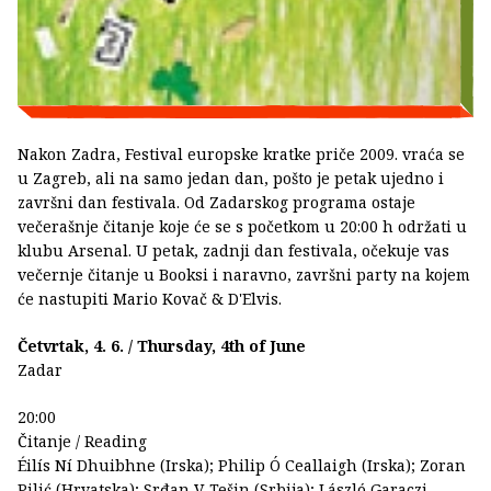
Nakon Zadra, Festival europske kratke priče 2009. vraća se
u Zagreb, ali na samo jedan dan, pošto je petak ujedno i
završni dan festivala. Od Zadarskog programa ostaje
večerašnje čitanje koje će se s početkom u 20:00 h održati u
klubu Arsenal. U petak, zadnji dan festivala, očekuje vas
večernje čitanje u Booksi i naravno, završni party na kojem
će nastupiti Mario Kovač & D'Elvis.
Četvrtak, 4. 6. / Thursday, 4th of June
Zadar
20:00
Čitanje / Reading
Éilís Ní Dhuibhne (Irska); Philip Ó Ceallaigh (Irska); Zoran
Pilić (Hrvatska); Srđan V. Tešin (Srbija); László Garaczi