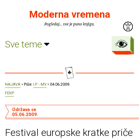
Moderna vremena
Pogledaj... sve je puno knjiga.
Sve teme
NAJAVA
• Piše:
I.P. - MV
• 04.06.2009.
FEKP
Održava se
05.06.2009.
Festival europske kratke priče