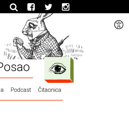
Posao
ga
Podcast
Čitaonica