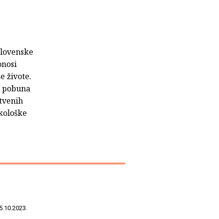
slovenske
onosi
e živote.
i pobuna
tvenih
ekološke
5.10.2023.