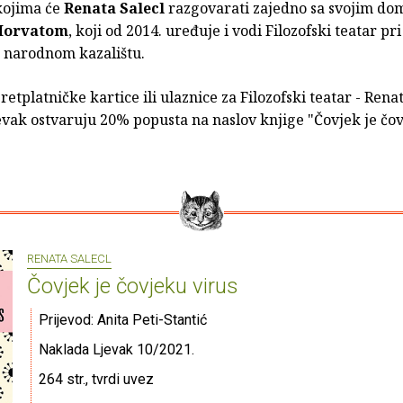
kojima će
Renata Salecl
razgovarati zajedno sa svojim d
Horvatom
, koji od 2014. uređuje i vodi Filozofski teatar pri
narodnom kazalištu.
retplatničke kartice ili ulaznice za Filozofski teatar - Renat
evak ostvaruju 20% popusta na naslov knjige "Čovjek je čo
RENATA SALECL
Čovjek je čovjeku virus
Prijevod: Anita Peti-Stantić
Naklada Ljevak 10/2021.
264 str., tvrdi uvez