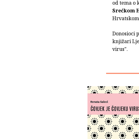
od tema o 
Srećkom 
Hrvatskom 
Donosioci p
knjižari Lj
virus".