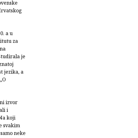
lovenske
 Hrvatskog
0. a u
itutu za
 na
tudirala je
oznatoj
 jezika, a
 „O
ni izvor
li i
Na koji
je svakim
u samo neke