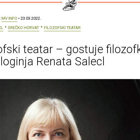
:
MV INFO
• 23.03.2022.
CL
SREĆKO HORVAT
FILOZOFSKI TEATAR
ofski teatar – gostuje filozofk
loginja Renata Salecl