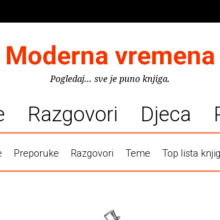
Moderna vremena
Pogledaj... sve je puno knjiga.
e
Razgovori
Djeca
e
Preporuke
Razgovori
Teme
Top lista knji