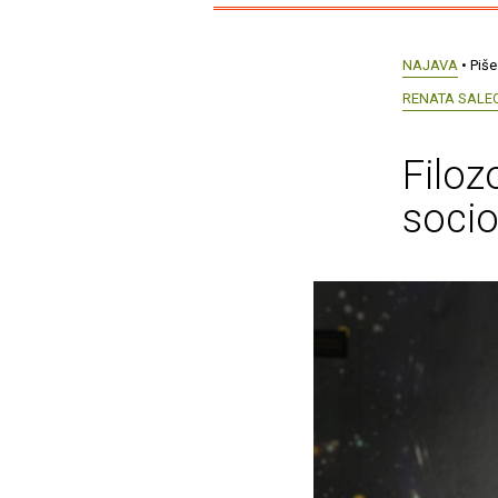
NAJAVA
• Piše
RENATA SALE
Filoz
socio