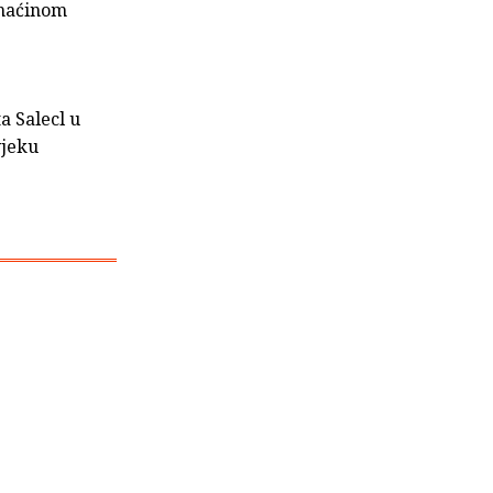
omaćinom
a Salecl u
vjeku