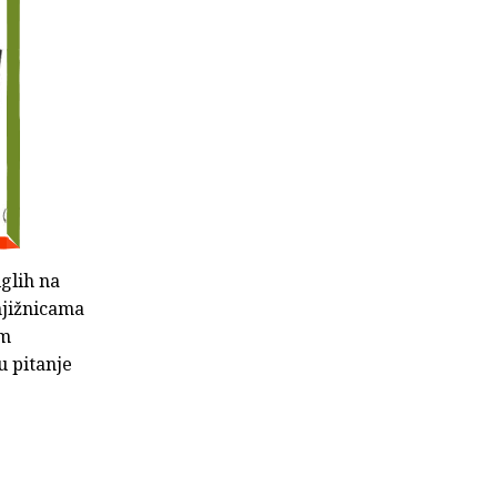
iglih na
knjižnicama
im
u pitanje