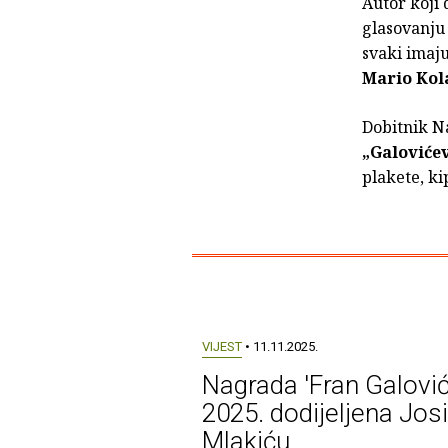
Autor koji 
glasovanju 
svaki imaju
Mario Kol
Dobitnik N
„Galovićev
plakete, ki
VIJEST
• 11.11.2025.
Nagrada 'Fran Galović
2025. dodijeljena Jos
Mlakiću