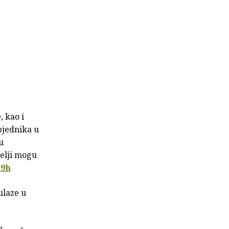
 kao i
bjednika u
u
telji mogu
z9h
ulaze u