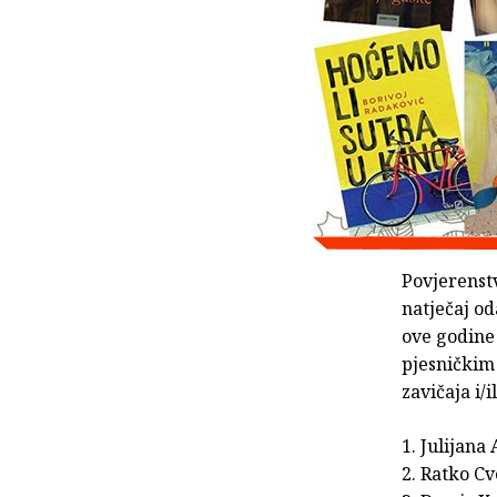
Povjerenst
natječaj od
ove godine
pjesničkim 
zavičaja i/i
1. Julijana
2. Ratko Cv