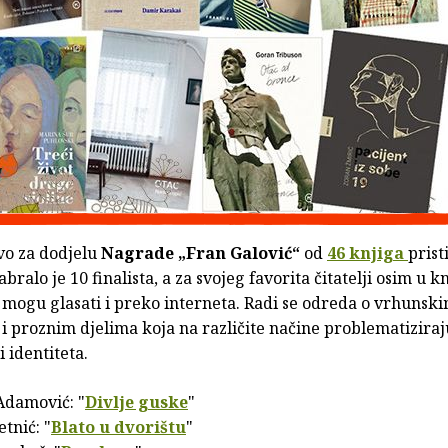
vo za dodjelu
Nagrade „Fran Galović“
od
46 knjiga
prist
abralo je 10 finalista, a za svojeg favorita čitatelji osim u 
 mogu glasati i preko interneta. Radi se odreda o vrhunsk
i proznim djelima koja na različite načine problematiziraj
li identiteta.
 Adamović: "
Divlje guske
"
etnić: "
Blato u dvorištu
"