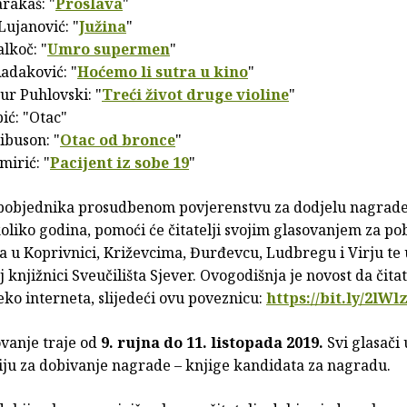
rakaš: "
Proslava
"
Lujanović: "
Južina
"
lkoč: "
Umro supermen
"
Radaković: "
Hoćemo li sutra u kino
"
ur Puhlovski: "
Treći život druge violine
"
ić: "Otac"
ibuson: "
Otac od bronce
"
mirić: "
Pacijent iz sobe 19
"
pobjednika prosudbenom povjerenstvu za dodjelu nagrade,
oliko godina, pomoći će čitatelji svojim glasovanjem za po
a u Koprivnici, Križevcima, Đurđevcu, Ludbregu i Virju te 
j knjižnici Sveučilišta Sjever. Ovogodišnja je novost da čita
reko interneta, slijedeći ovu poveznicu:
https://bit.ly/2lWl
vanje traje od
9. rujna do 11. listopada 2019.
Svi glasači 
ju za dobivanje nagrade – knjige kandidata za nagradu.