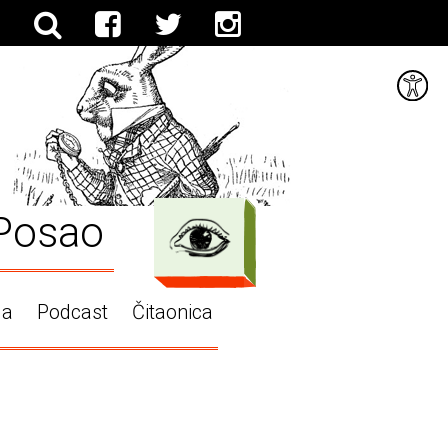
Posao
ga
Podcast
Čitaonica