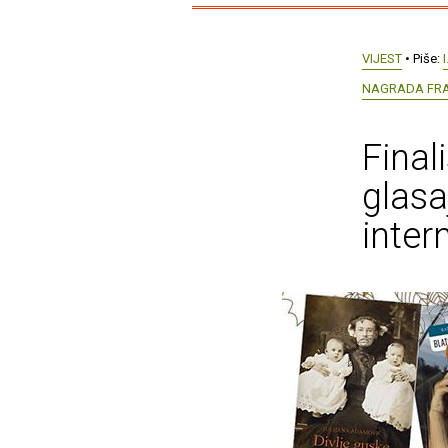
VIJEST
• Piše:
I
NAGRADA FRA
Final
glasa
inter