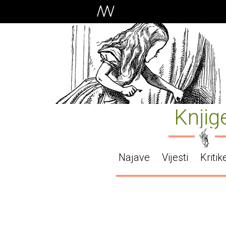
Knjig
Najave
Vijesti
Kritik