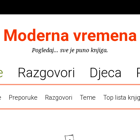
Moderna vremena
Pogledaj... sve je puno knjiga.
e
Razgovori
Djeca
e
Preporuke
Razgovori
Teme
Top lista knji