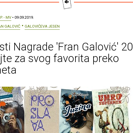
.P. - MV
• 09.09.2019.
N GALOVIĆ
GALOVIĆEVA JESEN
isti Nagrade 'Fran Galović' 2
jte za svog favorita preko
neta