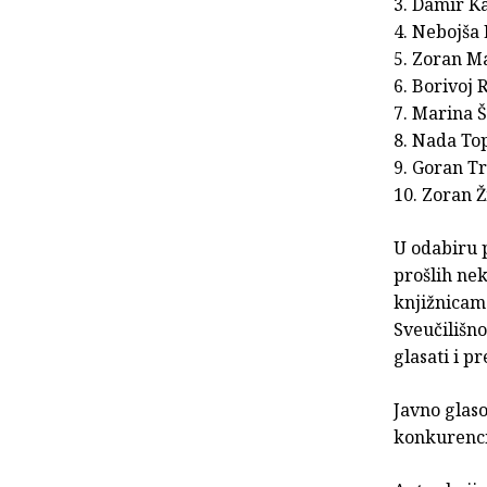
3. Damir Ka
4. Nebojša 
5. Zoran Ma
6. Borivoj 
7. Marina Š
8. Nada Top
9. Goran Tr
10. Zoran Ž
U odabiru 
prošlih nek
knjižnicam
Sveučilišno
glasati i p
Javno glaso
konkurenci