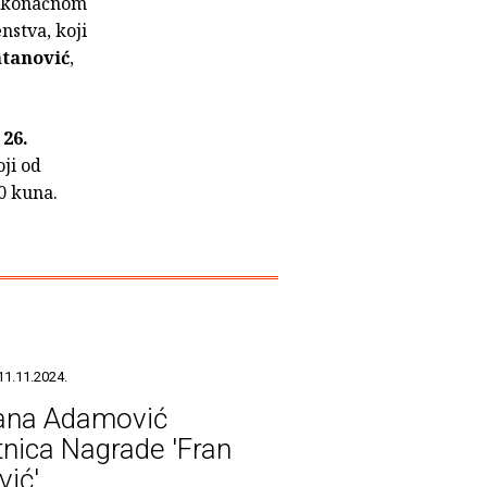
 u konačnom
nstva, koji
atanović
,
u
26.
oji od
0 kuna.
11.11.2024.
jana Adamović
tnica Nagrade 'Fran
vić'