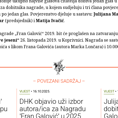
dobije ukupno najviše glasova čitatelja dobiva jedan glas
za dobitnika nagrade, u kojem sudjeluju i tri člana povjere
 po jedan glas. Povjerenstvo djeluje u sastavu:
Julijana M
ar
(predsjednik) i
Matija Ivačić
.
agrade „Fran Galović“ 2019. bit će proglašen na zatvaranj
e jeseni“
26. listopada 2019. u Koprivnici. Nagrada se sast
pića s likom Frana Galovića (autora Marka Lončara) i 10.00
– POVEZANI SADRŽAJ –
VIJEST
• 16.10.2025.
VIJEST
• 
'
DHK objavio uži izbor
Juli
ipu
autora/ica za Nagradu
dobi
'Fran Galović' u 2025.
Galo