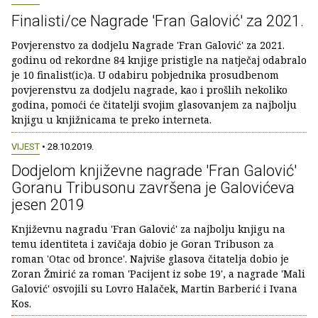
Finalisti/ce Nagrade 'Fran Galović' za 2021.
Povjerenstvo za dodjelu Nagrade 'Fran Galović' za 2021.
godinu od rekordne 84 knjige pristigle na natječaj odabralo
je 10 finalist(ic)a. U odabiru pobjednika prosudbenom
povjerenstvu za dodjelu nagrade, kao i prošlih nekoliko
godina, pomoći će čitatelji svojim glasovanjem za najbolju
knjigu u knjižnicama te preko interneta.
VIJEST
• 28.10.2019.
Dodjelom književne nagrade 'Fran Galović'
Goranu Tribusonu završena je Galovićeva
jesen 2019
Književnu nagradu 'Fran Galović' za najbolju knjigu na
temu identiteta i zavičaja dobio je Goran Tribuson za
roman 'Otac od bronce'. Najviše glasova čitatelja dobio je
Zoran Žmirić za roman 'Pacijent iz sobe 19', a nagrade 'Mali
Galović' osvojili su Lovro Halaček, Martin Barberić i Ivana
Kos.