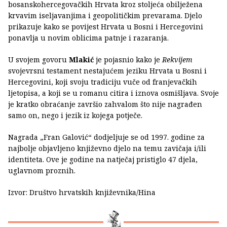
bosanskohercegovačkih Hrvata kroz stoljeća obilježena
krvavim iseljavanjima i geopolitičkim prevarama. Djelo
prikazuje kako se povijest Hrvata u Bosni i Hercegovini
ponavlja u novim oblicima patnje i razaranja.
U svojem govoru
Mlakić
je pojasnio kako je
Rekvijem
svojevrsni testament nestajućem jeziku Hrvata u Bosni i
Hercegovini, koji svoju tradiciju vuče od franjevačkih
ljetopisa, a koji se u romanu citira i iznova osmišljava. Svoje
je kratko obraćanje završio zahvalom što nije nagrađen
samo on, nego i jezik iz kojega potječe.
Nagrada „Fran Galović“ dodjeljuje se od 1997. godine za
najbolje objavljeno književno djelo na temu zavičaja i/ili
identiteta. Ove je godine na natječaj pristiglo 47 djela,
uglavnom proznih.
Izvor: Društvo hrvatskih književnika/Hina