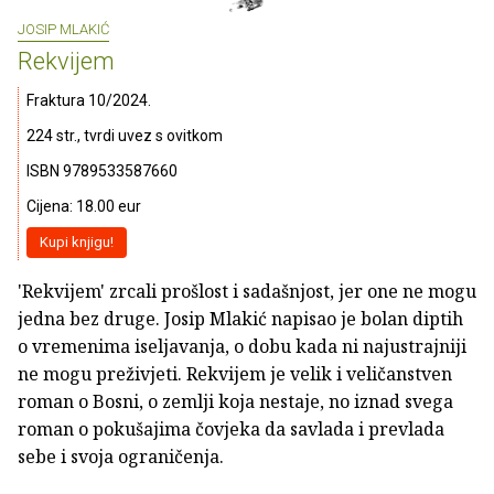
JOSIP MLAKIĆ
Rekvijem
Fraktura 10/2024.
224 str., tvrdi uvez s ovitkom
ISBN 9789533587660
Cijena: 18.00 eur
Kupi knjigu!
'Rekvijem' zrcali prošlost i sadašnjost, jer one ne mogu
jedna bez druge. Josip Mlakić napisao je bolan diptih
o vremenima iseljavanja, o dobu kada ni najustrajniji
ne mogu preživjeti. Rekvijem je velik i veličanstven
roman o Bosni, o zemlji koja nestaje, no iznad svega
roman o pokušajima čovjeka da savlada i prevlada
sebe i svoja ograničenja.