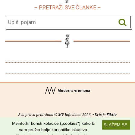
– PRETRAŽI SVE ČLANKE –
Moderna vremena
Sva prava pridržana © MV Info d.o.o. 2026. • Kriv je
Fiktiv
Mvinfo.hr koristi kolačiće („cookies“) kako bi
SLAŽEM SE
O nama
•
Pomoć
•
Uvjeti korištenja
•
RSS kanali
vam pružio bolje korisničko iskustvo.