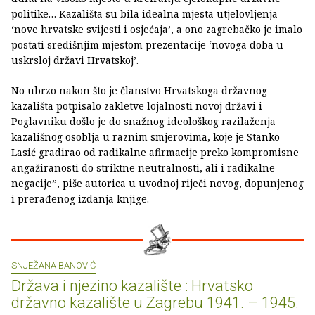
politike… Kazališta su bila idealna mjesta utjelovljenja
‘nove hrvatske svijesti i osjećaja’, a ono zagrebačko je imalo
postati središnjim mjestom prezentacije ‘novoga doba u
uskrsloj državi Hrvatskoj’.
No ubrzo nakon što je članstvo Hrvatskoga državnog
kazališta potpisalo zakletve lojalnosti novoj državi i
Poglavniku došlo je do snažnog ideološkog razilaženja
kazališnog osoblja u raznim smjerovima, koje je Stanko
Lasić gradirao od radikalne afirmacije preko kompromisne
angažiranosti do striktne neutralnosti, ali i radikalne
negacije”, piše autorica u uvodnoj riječi novog, dopunjenog
i prerađenog izdanja knjige.
SNJEŽANA BANOVIĆ
Država i njezino kazalište : Hrvatsko
državno kazalište u Zagrebu 1941. – 1945.