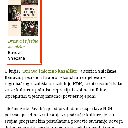
Država i njezino
kazalište
Banović
Snježana
U knjizi
”Država i njezino kazalište”
autorica
Snježana
Banović
precizno i hrabro rekonstruira djelovanje
zagrebačkog kazališta u razdoblju NDH, razotkrivajući kako
su se kulturna politika, represija i osobne sudbine
ispreplitali u jednoj mračnoj povijesnoj epohi.
“Režim Ante Pavelića je od prvih dana uspostave NDH
pokazao posebno zanimanje za područje kulture, te je u
svojim programskim postulatima postavio stvaranje novoga
duha na visoko mjesto u kreiranju cjelokupne državne