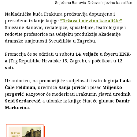
Snježana Banović: Država i njezino kazalište
Nakladnička kuća Fraktura predstavlja dopunjeno i
prerađeno izdanje knjige
“Država i njezino kazalište”
Snježane Banović, redateljice, spisateljice, teatrologinje i
redovite profesorice na Odsjeku produkcije Akademije
dramske umjetnosti Sveučilišta u Zagrebu.
Promocija će se održati u subotu
14. veljače
u foyeru
HNK-
a
(Trg Republike Hrvatske 15, Zagreb), s početkom u
12
sati
.
Uz autoricu, na promociji će sudjelovati teatrologinja
Lada
Čale Feldman
, urednica
Sanja Jovičić
i pisac
Miljenko
Jergović
. Razgovor će moderirati Frakturin glavni urednik
Seid Serdarević
, a ulomke iz knjige čitat će glumac
Damir
Markovina
.