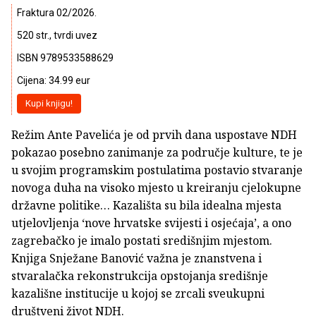
Fraktura 02/2026.
520 str., tvrdi uvez
ISBN 9789533588629
Cijena: 34.99 eur
Kupi knjigu!
Režim Ante Pavelića je od prvih dana uspostave NDH
pokazao posebno zanimanje za područje kulture, te je
u svojim programskim postulatima postavio stvaranje
novoga duha na visoko mjesto u kreiranju cjelokupne
državne politike… Kazališta su bila idealna mjesta
utjelovljenja ‘nove hrvatske svijesti i osjećaja’, a ono
zagrebačko je imalo postati središnjim mjestom.
Knjiga Snježane Banović važna je znanstvena i
stvaralačka rekonstrukcija opstojanja središnje
kazališne institucije u kojoj se zrcali sveukupni
društveni život NDH.