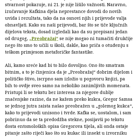
stvarnost pokazuje, ni 21. je nije lišilo važnosti. Naravno,
izučavanje Kafkina djela neprestance dovodi do novih
uvida i rezultata, tako da na osnovi njih i prijevode valja
obnavljati. Kako su naši prijevodi, bar što se tiče ključnih
dijelova teksta, dosad izgledali kao da su prepisani jedan
od drugog,
„Preobražaj“
se nije mogao ni tumačiti drukčije
nego što smo to učili u školi, dakle, kao priča o otuđenju s
teškom primjesom metaforičke fantastike.
Ali, kamo sreće kad bi to bilo dovoljno. Ono što smatram
bitnim, a to je činjenica da je „Preobražaj“ dobrim dijelom i
političko štivo, iscrpno sam izložio u pogovoru knjizi, pa
bih to ovdje sveo samo na nekoliko zanimljivih momenata.
Pristupi li se tekstu bez interesa za njegove dublje
značenjske razine, da ne kažem preko kukca, Gregor Samsa
se jednog jutra zaista našao preobražen u „golemog kukca“,
kako to prijevodi unisono i tvrde. Kafka se, uostalom, i sam
pobrinuo da se ta predodžba stekne, posijavši po tekstu
dosta entomoloških opisa Gregorova tijela, ali onda ostaje
pitanje zašto riječi kao što su kukac ili insekt u izvorniku