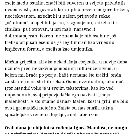
eseje među ostalim znači biti suveren u svijetu prividnih
nespojivosti, progovarati kroz njih o nečem moguće trećem,
neočekivanom,
Brecht
bi u našem prijevodu rekao
„očudnom“, a opet biti jasan, razgovijetan, zatreba li i
ciničan, pa i otrovan, u isti mah, naravno, i
dobronamjeran, iskren, ne znam koje bih osobine još
trebao pripisati eseju da ga legitimiran kao vrijednu
književnu formu, a esejista kao umjetnika.
Možda griješim, ali ako nekadašnja esejistika u novije doba
uzmiče pred nekakvim pomodnim influencerstvom, u
kojem mi, braća po perju, baš i nemamo što tražiti, onda
zaista ne znam što bih rekao. Osim, eventualno, laku noć.
Igor Mandić volio je u svojim tekstovima, kao što već
napomenuh, svoj pripovjedački ego nazivati „moja
malenkost“. A što imamo danas? Malen-kost u grlu, ma bilo
ovo i gramatički netočno. Zaista su nas snašla tužna
spisateljska vremena. Riječju, anal-fabetizam.
Ovih dana je obljetnica rođenja Igora Mandića, ne mogu