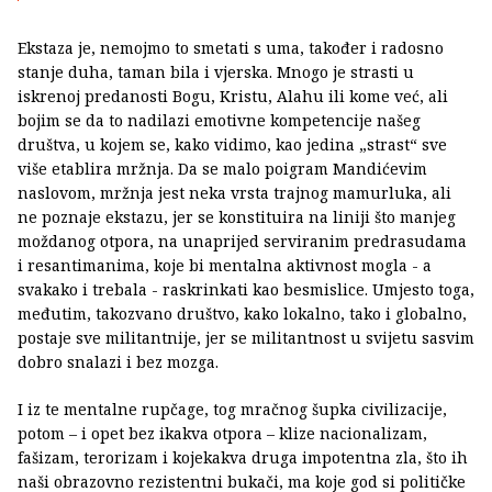
Ekstaza je, nemojmo to smetati s uma, također i radosno
stanje duha, taman bila i vjerska. Mnogo je strasti u
iskrenoj predanosti Bogu, Kristu, Alahu ili kome već, ali
bojim se da to nadilazi emotivne kompetencije našeg
društva, u kojem se, kako vidimo, kao jedina „strast“ sve
više etablira mržnja. Da se malo poigram Mandićevim
naslovom, mržnja jest neka vrsta trajnog mamurluka, ali
ne poznaje ekstazu, jer se konstituira na liniji što manjeg
moždanog otpora, na unaprijed serviranim predrasudama
i resantimanima, koje bi mentalna aktivnost mogla - a
svakako i trebala - raskrinkati kao besmislice. Umjesto toga,
međutim, takozvano društvo, kako lokalno, tako i globalno,
postaje sve militantnije, jer se militantnost u svijetu sasvim
dobro snalazi i bez mozga.
I iz te mentalne rupčage, tog mračnog šupka civilizacije,
potom – i opet bez ikakva otpora – klize nacionalizam,
fašizam, terorizam i kojekakva druga impotentna zla, što ih
naši obrazovno rezistentni bukači, ma koje god si političke