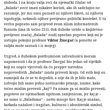
sloboda. I na kraju valja reći da njemački čitalac od
„Balada“ neće imati nikakve koristi, ako ih sadržajno ne
razumije, jer mu nisu poznati ni njihovi likovi, ni njihova
topologija, nekmoli njihov povijesno-politički kontekst. U tu
svrhu popratio sam prijevod svom silom informativnih
fusnota (ima ih točno 235), dok duboke uvide u književno-
povijesni značaj „Balada“ nudi opsežan pogovor koji mi je
ustupio pokojni profesor
Viktor Žmegač
(a ponešto se
valjda može saznati i iz mojeg).
Uzgred, s dubokom posthumnom zahvalnošću moram
napomenuti i da je profesor Žmegač bio jedan od rijetkih
koji su uopće vjerovali da ću prepjev navodno
neprevedivih „Balada“ zaista privesti kraju. Od svih koji su
sumnjali da će se to dogoditi, a nije da ih je bilo malo,
izdvojio bih samo jedno novinarsko pitanje, naime, kako
točno mislim prevesti „kaj“? Pa nisam ga ni mislio prevesti,
pogotovo ne njemačkom upitnom zamjenicom, jer kaj je –
ne samo u „Baladama“ – nešto mnogo šire. Kaj je snažan,
katkada nažalost i tragičan, kulturni i identitetski simbol,