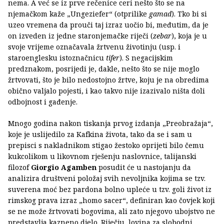
nema. A već se iz prve rečenice ceri nešto što se na
njemačkom kaže „Ungeziefer“ (otprilike
gamad
). Tko bi si
uzeo vremena da prouči taj izraz uočio bi, međutim, da je
on izveden iz jedne staronjemačke riječi (
zebar
), koja je u
svoje vrijeme označavala žrtvenu životinju (usp. i
staroenglesku istoznačnicu
tifer
). S negacijskim
predznakom, posrijedi je, dakle, nešto što se nije moglo
žrtvovati, što je bilo nedostojno žrtve, koju je na obredima
obično valjalo pojesti, i kao takvo nije izazivalo ništa doli
odbojnost i gađenje.
Mnogo godina nakon tiskanja prvog izdanja „Preobražaja“,
koje je uslijedilo za Kafkina života, tako da se i sam u
prepisci s nakladnikom stigao žestoko oprijeti bilo čemu
kukcolikom u likovnom rješenju naslovnice, talijanski
filozof
Giorgio Agamben
posudit će u nastojanju da
analizira društveni položaj svih nevoljnika kojima se tzv.
suverena moć bez pardona bolno upleće u tzv. goli život iz
rimskog prava izraz „homo sacer“, definiran kao čovjek koji
se ne može žrtvovati bogovima, ali zato njegovo ubojstvo ne
predstavlja kazneno djelo. Riječju, lovina za slobodni