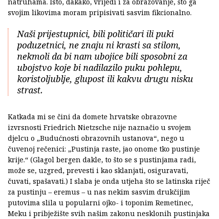
natruhama. Isto, dakako, vrijedi i za obrazovanje, što ga
svojim likovima moram pripisivati sasvim fikcionalno.
Naši prijestupnici, bili političari ili puki
poduzetnici, ne znaju ni krasti sa stilom,
nekmoli da bi nam ubojice bili sposobni za
ubojstvo koje bi nadilazilo puku pohlepu,
koristoljublje, glupost ili kakvu drugu nisku
strast.
Katkada mi se čini da domete hrvatske obrazovne
izvrsnosti Friedrich Nietzsche nije naznačio u svojem
djelcu o „Budućnosti obrazovnih ustanova“, nego u
čuvenoj rečenici: „Pustinja raste, jao onome tko pustinje
krije.“ (Glagol bergen dakle, to što se s pustinjama radi,
može se, uzgred, prevesti i kao sklanjati, osiguravati,
čuvati, spašavati.) I slaba je onda utjeha što se latinska riječ
za pustinju – eremus – u nas nekim sasvim drukčijim
putovima slila u popularni ojko- i toponim Remetinec,
Meku i pribježište svih našim zakonu nesklonih pustinjaka