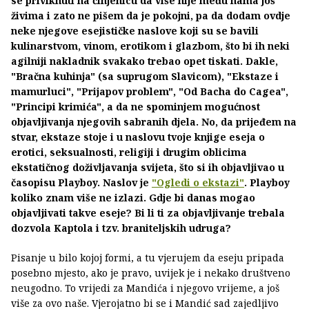
se priviknuti na činjenicu da više nije među nama još
živima i zato ne pišem da je pokojni, pa da dodam ovdje
neke njegove esejističke naslove koji su se bavili
kulinarstvom, vinom, erotikom i glazbom, što bi ih neki
agilniji nakladnik svakako trebao opet tiskati. Dakle,
"Bračna kuhinja" (sa suprugom Slavicom), "Ekstaze i
mamurluci", "Prijapov problem", "Od Bacha do Cagea",
"Principi krimića", a da ne spominjem mogućnost
objavljivanja njegovih sabranih djela. No, da prijeđem na
stvar, ekstaze stoje i u naslovu tvoje knjige eseja o
erotici, seksualnosti, religiji i drugim oblicima
ekstatičnog doživljavanja svijeta, što si ih objavljivao u
časopisu Playboy. Naslov je
"Ogledi o ekstazi"
. Playboy
koliko znam više ne izlazi. Gdje bi danas mogao
objavljivati takve eseje? Bi li ti za objavljivanje trebala
dozvola Kaptola i tzv. braniteljskih udruga?
Pisanje u bilo kojoj formi, a tu vjerujem da eseju pripada
posebno mjesto, ako je pravo, uvijek je i nekako društveno
neugodno. To vrijedi za Mandića i njegovo vrijeme, a još
više za ovo naše. Vjerojatno bi se i Mandić sad zajedljivo