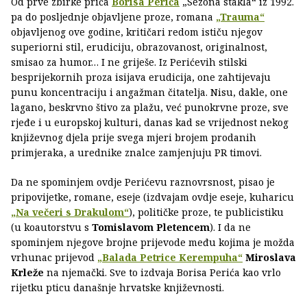
Od prve zbirke priča
Borisa Perića
„Sezona stakla“ iz 1992.
pa do posljednje objavljene proze, romana
„Trauma“
objavljenog ove godine, kritičari redom ističu njegov
superiorni stil, erudiciju, obrazovanost, originalnost,
smisao za humor… I ne griješe. Iz Perićevih stilski
besprijekornih proza isijava erudicija, one zahtijevaju
punu koncentraciju i angažman čitatelja. Nisu, dakle, one
lagano, beskrvno štivo za plažu, već punokrvne proze, sve
rjeđe i u europskoj kulturi, danas kad se vrijednost nekog
književnog djela prije svega mjeri brojem prodanih
primjeraka, a urednike znalce zamjenjuju PR timovi.
Da ne spominjem ovdje Perićevu raznovrsnost, pisao je
pripovijetke, romane, eseje (izdvajam ovdje eseje, kuharicu
„Na večeri s Drakulom“
), političke proze, te publicistiku
(u koautorstvu s
Tomislavom Pletencem
). I da ne
spominjem njegove brojne prijevode među kojima je možda
vrhunac prijevod
„Balada Petrice Kerempuha“
Miroslava
Krleže
na njemački. Sve to izdvaja Borisa Perića kao vrlo
rijetku pticu današnje hrvatske književnosti.