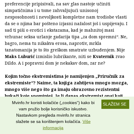
preferencije pripisivali, na sav glas nastoje učiniti
simpatičnima i u tome zahvaljujući unisonoj
nesposobnosti i nevoljkosti kompletne nam trodiobe vlasti
da se o njima bar pošteno izjasni nažalost još i uspijevaju. I
sad ti piši o erotici i ekstazama, kad je mahnitoj masi
vrhunac seksa urlanje gadarija tipa „za dom spremni“. Ne,
bagro, nema tu nikakva erosa, naprotiv, mrkla
tanatomanija je to što greškom smatrate uzbuđenjem. Nije
Maks Luburić
izmislio lubrikante, niti se
Kvaternik
zvao
Dildo. A i popravni dom je nekakav dom, zar ne?
Kojim točno ekstremistima je namijenjen „Priručnik za
ekstremiste“? Naime, ta knjiga zahtijeva mnogo mozga,
mnogo više nego što ga imaju obrazovno rezistentni
bukači koje spominješ. Je li danas ekstremist onaj koji
razmišlja svojom glavom, kako se to veli, onaj koji kuži
Mvinfo.hr koristi kolačiće („cookies“) kako bi
SLAŽEM SE
stvari i ne dopušta da mu prodaju muda pod bubrege?
vam pružio bolje korisničko iskustvo.
Nastavkom pregleda mvinfo.hr stranica
To je, bojim se, vrlo delikatna tema, jer ekstremizam, koji
slažete se sa korištenjem kolačića.
Više
informacija
zapravo izmiče suvislim definicijama, ovisno o kontekstu,