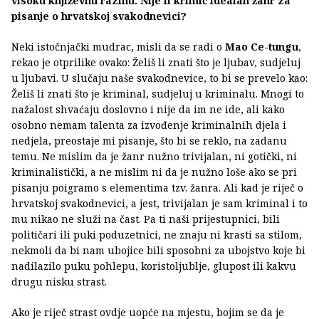
visoku književnu razinu. Nije li krimić idealan žanr za
pisanje o hrvatskoj svakodnevici?
Neki istočnjački mudrac, misli da se radi o
Mao Ce-tungu
,
rekao je otprilike ovako: Želiš li znati što je ljubav, sudjeluj
u ljubavi. U slučaju naše svakodnevice, to bi se prevelo kao:
Želiš li znati što je kriminal, sudjeluj u kriminalu. Mnogi to
nažalost shvaćaju doslovno i nije da im ne ide, ali kako
osobno nemam talenta za izvođenje kriminalnih djela i
nedjela, preostaje mi pisanje, što bi se reklo, na zadanu
temu. Ne mislim da je žanr nužno trivijalan, ni gotički, ni
kriminalistički, a ne mislim ni da je nužno loše ako se pri
pisanju poigramo s elementima tzv. žanra. Ali kad je riječ o
hrvatskoj svakodnevici, a jest, trivijalan je sam kriminal i to
mu nikao ne služi na čast. Pa ti naši prijestupnici, bili
političari ili puki poduzetnici, ne znaju ni krasti sa stilom,
nekmoli da bi nam ubojice bili sposobni za ubojstvo koje bi
nadilazilo puku pohlepu, koristoljublje, glupost ili kakvu
drugu nisku strast.
Ako je riječ strast ovdje uopće na mjestu, bojim se da je