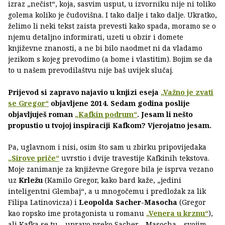
izraz „nečist“, koja, sasvim usput, u izvorniku nije ni toliko
golema koliko je čudovišna. I tako dalje i tako dalje. Ukratko,
želimo li neki tekst zaista prevesti kako spada, moramo se o
njemu detaljno informirati, uzeti u obzir i domete
književne znanosti, a ne bi bilo naodmet ni da vladamo
jezikom s kojeg prevodimo (a bome i vlastitim). Bojim se da
to u našem prevodilaštvu nije baš uvijek slučaj.
Prijevod si zapravo najavio u knjizi eseja
„Važno je zvati
se Gregor“
objavljene 2014. Sedam godina poslije
objavljuješ roman
„Kafkin podrum“
. Jesam li nešto
propustio u tvojoj inspiraciji Kafkom? Vjerojatno jesam.
Pa, uglavnom i nisi, osim što sam u zbirku pripovijedaka
„Sirove priče“
uvrstio i dvije travestije Kafkinih tekstova.
Moje zanimanje za književne Gregore bila je isprva vezano
uz
Krležu
(Kamilo Gregor, kako bard kaže, „jedini
inteligentni Glembaj“, a u mnogočemu i predložak za lik
Filipa Latinovicza) i
Leopolda Sacher-Masocha
(Gregor
kao ropsko ime protagonista u romanu
„Venera u krznu“
),
ali Kafka se tu – upravo preko Sacher—Masocha – svojim