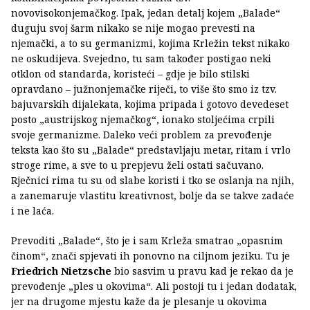
novovisokonjemačkog. Ipak, jedan detalj kojem „Balade“
duguju svoj šarm nikako se nije mogao prevesti na
njemački, a to su germanizmi, kojima Krležin tekst nikako
ne oskudijeva. Svejedno, tu sam također postigao neki
otklon od standarda, koristeći – gdje je bilo stilski
opravdano – južnonjemačke riječi, to više što smo iz tzv.
bajuvarskih dijalekata, kojima pripada i gotovo devedeset
posto „austrijskog njemačkog“, ionako stoljećima crpili
svoje germanizme. Daleko veći problem za prevođenje
teksta kao što su „Balade“ predstavljaju metar, ritam i vrlo
stroge rime, a sve to u prepjevu želi ostati sačuvano.
Rječnici rima tu su od slabe koristi i tko se oslanja na njih,
a zanemaruje vlastitu kreativnost, bolje da se takve zadaće
i ne laća.
Prevoditi „Balade“, što je i sam Krleža smatrao „opasnim
činom“, znači spjevati ih ponovno na ciljnom jeziku. Tu je
Friedrich Nietzsche
bio sasvim u pravu kad je rekao da je
prevođenje „ples u okovima“. Ali postoji tu i jedan dodatak,
jer na drugome mjestu kaže da je plesanje u okovima