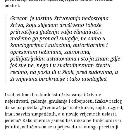
odstrel.
Gregor je uistinu žrtvovanja nedostojna
žrtva, koju slijedom društveno tobože
prihvatljiva gađenja valja eliminirati i
možemo ga pronaći svugdje, ne samo u
konclogorima i gulazima, autoritarnim i
opresivnim režimima, zatvorima,
psihijatrijskim ustanovama i što ja znam gdje
još sve ne, nego i u svakodnevnom životu,
recimo, na poslu ili u školi, pred sudovima, u
žrvnjevima birokracije i tako unedogled.
I sad, vidimo li u kontekstu žrtvovanja i žrtvine
nejestivosti, gađenja, gnušanja i odbojnosti, ikakav razlog
da se na početku „Preobražaja“ nađe kukac, kojih, uzgred,
ima i sasvim simpatičnih, a u novije vrijeme ih uslast i
jedemo? Kako imenica gamad baš nikao ne funkcionira u
jednini, odlučio sam se u prijevodu za mnogo precizniji