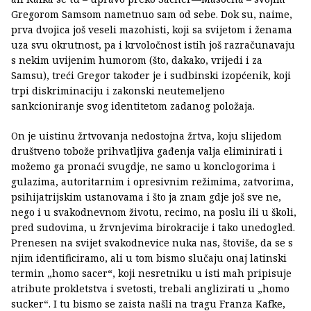
Gregorom Samsom nametnuo sam od sebe. Dok su, naime,
prva dvojica još veseli mazohisti, koji sa svijetom i ženama
uza svu okrutnost, pa i krvoločnost istih još razračunavaju
s nekim uvijenim humorom (što, dakako, vrijedi i za
Samsu), treći Gregor također je i sudbinski izopćenik, koji
trpi diskriminaciju i zakonski neutemeljeno
sankcioniranje svog identitetom zadanog položaja.
On je uistinu žrtvovanja nedostojna žrtva, koju slijedom
društveno tobože prihvatljiva gađenja valja eliminirati i
možemo ga pronaći svugdje, ne samo u konclogorima i
gulazima, autoritarnim i opresivnim režimima, zatvorima,
psihijatrijskim ustanovama i što ja znam gdje još sve ne,
nego i u svakodnevnom životu, recimo, na poslu ili u školi,
pred sudovima, u žrvnjevima birokracije i tako unedogled.
Prenesen na svijet svakodnevice nuka nas, štoviše, da se s
njim identificiramo, ali u tom bismo slučaju onaj latinski
termin „homo sacer“, koji nesretniku u isti mah pripisuje
atribute prokletstva i svetosti, trebali anglizirati u „homo
sucker“. I tu bismo se zaista našli na tragu Franza Kafke,