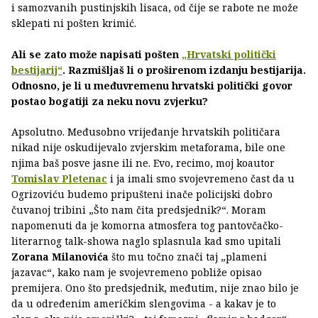
i samozvanih pustinjskih lisaca, od čije se rabote ne može
sklepati ni pošten krimić.
Ali se zato može napisati pošten
„Hrvatski politički
bestijarij“
. Razmišljaš li o proširenom izdanju bestijarija.
Odnosno, je li u međuvremenu hrvatski politički govor
postao bogatiji za neku novu zvjerku?
Apsolutno. Međusobno vrijeđanje hrvatskih političara
nikad nije oskudijevalo zvjerskim metaforama, bile one
njima baš posve jasne ili ne. Evo, recimo, moj koautor
Tomislav Pletenac
i ja imali smo svojevremeno čast da u
Ogrizoviću budemo pripušteni inače policijski dobro
čuvanoj tribini „Što nam čita predsjednik?“. Moram
napomenuti da je komorna atmosfera tog pantovčačko-
literarnog talk-showa naglo splasnula kad smo upitali
Zorana Milanovića
što mu točno znači taj „plameni
jazavac“, kako nam je svojevremeno pobliže opisao
premijera. Ono što predsjednik, međutim, nije znao bilo je
da u određenim američkim slengovima - a kakav je to