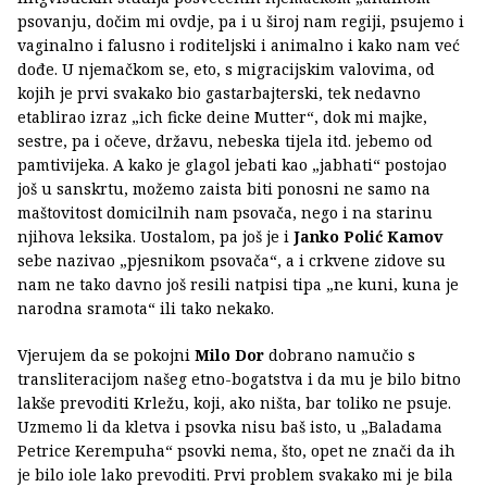
psovanju, dočim mi ovdje, pa i u široj nam regiji, psujemo i
vaginalno i falusno i roditeljski i animalno i kako nam već
dođe. U njemačkom se, eto, s migracijskim valovima, od
kojih je prvi svakako bio gastarbajterski, tek nedavno
etablirao izraz „ich ficke deine Mutter“, dok mi majke,
sestre, pa i očeve, državu, nebeska tijela itd. jebemo od
pamtivijeka. A kako je glagol jebati kao „jabhati“ postojao
još u sanskrtu, možemo zaista biti ponosni ne samo na
maštovitost domicilnih nam psovača, nego i na starinu
njihova leksika. Uostalom, pa još je i
Janko Polić Kamov
sebe nazivao „pjesnikom psovača“, a i crkvene zidove su
nam ne tako davno još resili natpisi tipa „ne kuni, kuna je
narodna sramota“ ili tako nekako.
Vjerujem da se pokojni
Milo Dor
dobrano namučio s
transliteracijom našeg etno-bogatstva i da mu je bilo bitno
lakše prevoditi Krležu, koji, ako ništa, bar toliko ne psuje.
Uzmemo li da kletva i psovka nisu baš isto, u „Baladama
Petrice Kerempuha“ psovki nema, što, opet ne znači da ih
je bilo iole lako prevoditi. Prvi problem svakako mi je bila