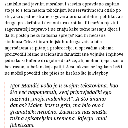
zamislio nad javnim moralom i sasvim opravdano zapitao
što je to s tom našom tobožnjom konzervativnošću otišlo po
zlu, ako s jedne strane zagovara pronatalitetnu politiku, a s
druge proskribira i demonizira erotiku. Ili možda njezini
zagovaratelji zapravo i ne znaju kako točno nastaju djeca i
da tu postoji neka radosna sprega? Kad bi nečasna
simbioza Crkve i braniteljskih udruga zaista bila
mjerodavna za pitanja prokreacije, u spavaćim sobama
proizvodili bismo nacionalno fanatizirane vojnike i njihove
jednako zaluđene drugotne družice, ali, molim lijepo, samo
bestrasno, u božanskoj apatiji. A za takvom se logikom baš i
ne možeš povoditi ako pišeš za list kao što je Playboy.
Igor Mandić volio je u svojim tekstovima, kao
što već napomenuh, svoj pripovjedački ego
nazivati „moja malenkost“. A što imamo
danas? Malen-kost u grlu, ma bilo ovo i
gramatički netočno. Zaista su nas snašla
tužna spisateljska vremena. Riječju, anal-
fabetizam.