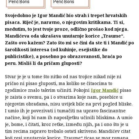
Perić Boris
Perić Boris
Svojedobno je Igor Mandić bio strah i trepet hrvatskih
pisaca. Riječ je, naravno, o njegovim kritikama. Ti si,
međutim, to jest tvoje proze, odlično prošao kod njega.
Mandićeva oda ukrašava unutarnje korice „Traume“.
Zašto ovo kažem? Zato što mi se čini da ste ti i Mandić po
šarolikosti interesa (od kuhinje, esejistike do
publicistike), a posebno po obrazovanosti, braća po
peru. Misliš li da pričam gluposti?
Stvar je je u tome što nitko od nas trojice nikad nije ni
pričao ni pisao gluposti, ma koliko se čitaocima to
zgodimice znalo takvim učiniti. Pokojni
Igor Mandić
pisao
je zaista o svemu, pa i o stvarima koje nam, posebice u
njegovim obradama, nisu uvijek bile na prvi pogled bliske.
I umio ih je povezivati i tumačiti na upravo fascinantne
načine, koji bi nam ih naposljetku učinili bliskima. A umio
je, bome, i čitati, kroz retke, između njih, pa i ono što je u
tim recima zapravo trebalo ostati skriveno. Mandićev citat
koji resi unutarnje korice „Traume“ ticao se mog romana