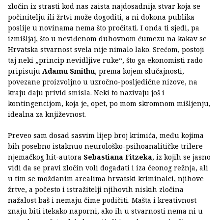
zločin iz strasti kod nas zaista najdosadnija stvar koja se
počinitelju ili žrtvi može dogoditi, a ni dokona publika
poslije u novinama nema što pročitati. I onda ti sjedi, pa
izmišljaj, što u neviđenom duhovnom ćumezu na kakav se
Hrvatska stvarnost svela nije nimalo lako. Srećom, postoji
taj neki „princip nevidljive ruke“, što ga ekonomisti rado
pripisuju
Adamu Smithu
, prema kojem slučajnosti,
povezane proizvoljno u uzročno-posljedične nizove, na
kraju daju privid smisla. Neki to nazivaju još i
kontingencijom, koja je, opet, po mom skromnom mišljenju,
idealna za književnost.
Preveo sam dosad sasvim lijep broj krimića, među kojima
bih posebno istaknuo neurološko-psihoanalitičke trilere
njemačkog hit-autora
Sebastiana Fitzeka
, iz kojih se jasno
vidi da se pravi zločin voli događati i iza čeonog režnja, ali
u tim se moždanim arealima hrvatski kriminalci, njihove
žrtve, a počesto i istražitelji njihovih niskih zločina
nažalost baš i nemaju čime podičiti. Mašta i kreativnost
znaju biti itekako naporni, ako ih u stvarnosti nema ni u