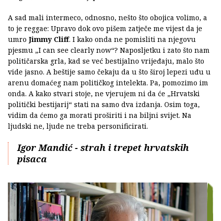
A sad mali intermeco, odnosno, nešto što obojica volimo, a
to je reggae: Upravo dok ovo pišem zatječe me vijest da je
umro
Jimmy Cliff
. I kako onda ne pomisliti na njegovu
pjesmu „I can see clearly now“? Naposljetku i zato što nam
političarska grla, kad se već bestijalno vrijeđaju, malo što
vide jasno. A beštije samo čekaju da u što široj lepezi uđu u
arenu domaćeg nam političkog intelekta. Pa, pomozimo im
onda. A kako stvari stoje, ne vjerujem ni da će „Hrvatski
politički bestijarij“ stati na samo dva izdanja. Osim toga,
vidim da ćemo ga morati proširiti i na biljni svijet. Na
ljudski ne, ljude ne treba personificirati.
Igor Mandić - strah i trepet hrvatskih
pisaca