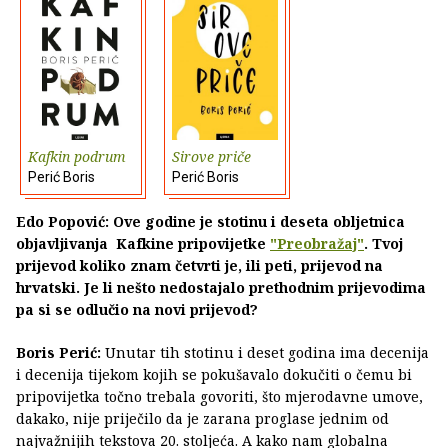
Kafkin podrum
Sirove priče
Perić Boris
Perić Boris
Edo Popović: Ove godine je stotinu i deseta obljetnica
objavljivanja Kafkine pripovijetke
"Preobražaj"
. Tvoj
prijevod koliko znam četvrti je, ili peti, prijevod na
hrvatski. Je li nešto nedostajalo prethodnim prijevodima
pa si se odlučio na novi prijevod?
Boris Perić:
Unutar tih stotinu i deset godina ima decenija
i decenija tijekom kojih se pokušavalo dokučiti o čemu bi
pripovijetka točno trebala govoriti, što mjerodavne umove,
dakako, nije priječilo da je zarana proglase jednim od
najvažnijih tekstova 20. stoljeća. A kako nam globalna