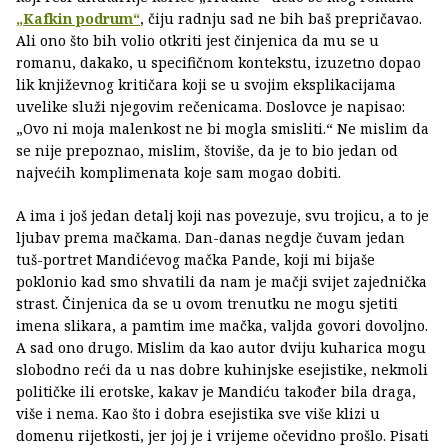
„Kafkin podrum“
, čiju radnju sad ne bih baš prepričavao.
Ali ono što bih volio otkriti jest činjenica da mu se u
romanu, dakako, u specifičnom kontekstu, izuzetno dopao
lik književnog kritičara koji se u svojim eksplikacijama
uvelike služi njegovim rečenicama. Doslovce je napisao:
„Ovo ni moja malenkost ne bi mogla smisliti.“ Ne mislim da
se nije prepoznao, mislim, štoviše, da je to bio jedan od
najvećih komplimenata koje sam mogao dobiti.
A ima i još jedan detalj koji nas povezuje, svu trojicu, a to je
ljubav prema mačkama. Dan-danas negdje čuvam jedan
tuš-portret Mandićevog mačka Pande, koji mi bijaše
poklonio kad smo shvatili da nam je mačji svijet zajednička
strast. Činjenica da se u ovom trenutku ne mogu sjetiti
imena slikara, a pamtim ime mačka, valjda govori dovoljno.
A sad ono drugo. Mislim da kao autor dviju kuharica mogu
slobodno reći da u nas dobre kuhinjske esejistike, nekmoli
političke ili erotske, kakav je Mandiću također bila draga,
više i nema. Kao što i dobra esejistika sve više klizi u
domenu rijetkosti, jer joj je i vrijeme očevidno prošlo. Pisati