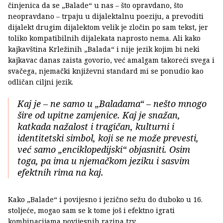
činjenica da se „Balade“ u nas – što opravdano, što
neopravdano – trpaju u dijalektalnu poeziju, a prevoditi
dijalekt drugim dijalektom velik je zločin po sam tekst, jer
toliko kompatibilnih dijalekata naprosto nema. Ali kako
kajkavština Krležinih „Balada“ i nije jezik kojim bi neki
kajkavac danas zaista govorio, već amalgam takoreći svega i
svačega, njemački književni standard mi se ponudio kao
odličan ciljni jezik.
Kaj je – ne samo u „Baladama“ – nešto mnogo
šire od upitne zamjenice. Kaj je snažan,
katkada nažalost i tragičan, kulturni i
identitetski simbol, koji se ne može prevesti,
već samo „enciklopedijski“ objasniti. Osim
toga, pa ima u njemačkom jeziku i sasvim
efektnih rima na kaj.
Kako „Balade“ i povijesno i jezično sežu do duboko u 16.
stoljeće, mogao sam se k tome još i efektno igrati
kombinacijama povijesnih razina tzv.