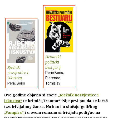
Hrvatski
politički
Rječnik
bestijarij
nesvjestice i
Perić Boris,
iskustva
Pletenac
Perić Boris
Tomislav
Ove godine objavio si eseje
„Rječnik nesvjestice i
iskustva“
te krimić „Trauma“. Nije prvi put da se laćaš
tzv. trivijalnog žanra. No kao i u slučaju gotičkog
„Vampira“
i u ovom romanu si trivijalu podigao na