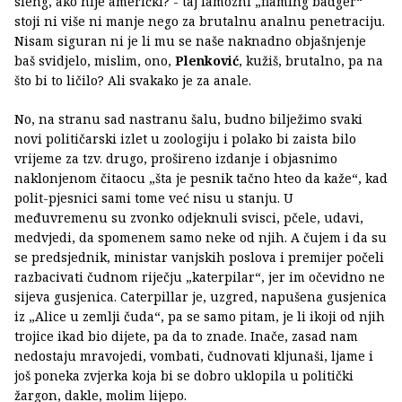
sleng, ako nije američki? - taj famozni „flaming badger“
stoji ni više ni manje nego za brutalnu analnu penetraciju.
Nisam siguran ni je li mu se naše naknadno objašnjenje
baš svidjelo, mislim, ono,
Plenković
, kužiš, brutalno, pa na
što bi to ličilo? Ali svakako je za anale.
No, na stranu sad nastranu šalu, budno bilježimo svaki
novi političarski izlet u zoologiju i polako bi zaista bilo
vrijeme za tzv. drugo, prošireno izdanje i objasnimo
naklonjenom čitaocu „šta je pesnik tačno hteo da kaže“, kad
polit-pjesnici sami tome već nisu u stanju. U
međuvremenu su zvonko odjeknuli svisci, pčele, udavi,
medvjedi, da spomenem samo neke od njih. A čujem i da su
se predsjednik, ministar vanjskih poslova i premijer počeli
razbacivati čudnom riječju „katerpilar“, jer im očevidno ne
sijeva gusjenica. Caterpillar je, uzgred, napušena gusjenica
iz „Alice u zemlji čuda“, pa se samo pitam, je li ikoji od njih
trojice ikad bio dijete, pa da to znade. Inače, zasad nam
nedostaju mravojedi, vombati, čudnovati kljunaši, ljame i
još poneka zvjerka koja bi se dobro uklopila u politički
žargon, dakle, molim lijepo.