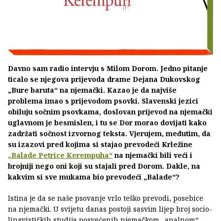
Davno sam radio intervju s Milom Dorom. Jedno pitanje
ticalo se njegova prijevoda drame Dejana Dukovskog
„Bure baruta“ na njemački. Kazao je da najviše
problema imao s prijevodom psovki. Slavenski jezici
obiluju sočnim psovkama, doslovan prijevod na njemački
uglavnom je besmislen, i tu se Dor morao dovijati kako
zadržati sočnost izvornog teksta. Vjerujem, međutim, da
su izazovi pred kojima si stajao prevodeći Krležine
„Balade Petrice Kerempuha“
na njemački bili veći i
brojniji nego oni koji su stajali pred Dorom. Dakle, na
kakvim si sve mukama bio prevodeći „Balade“?
Istina je da se naše psovanje vrlo teško prevodi, posebice
na njemački. U svijetu danas postoji sasvim lijep broj socio-
lingvističkih studija posvećenih njemačkom „analnom“