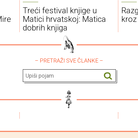
Treći festival knjige u
Razg
Mire
Matici hrvatskoj: Matica
kroz 
dobrih knjiga
– PRETRAŽI SVE ČLANKE –