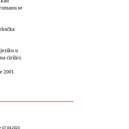
u kad
 romanu se
rebačka
 jeziku u
a ćirilici.
te 2001.
• 07.04.2023.