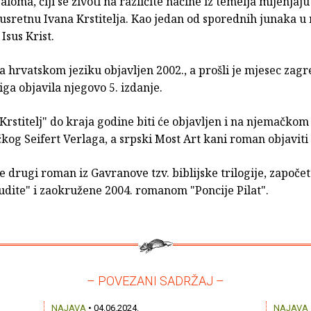
aloma, čiji se životi na različite načine iz temelja mijenjaj
usretnu Ivana Krstitelja. Kao jedan od sporednih junaka u
 Isus Krist.
 hrvatskom jeziku objavljen 2002., a prošli je mjesec zag
ga objavila njegovo 5. izdanje.
rstitelj" do kraja godine biti će objavljen i na njemačkom
kog Seifert Verlaga, a srpski Most Art kani roman objaviti n
 je drugi roman iz Gavranove tzv. biblijske trilogije, započe
udite" i zaokružene 2004. romanom "Poncije Pilat".
– POVEZANI SADRŽAJ –
NAJAVA
• 04.06.2024.
NAJAVA