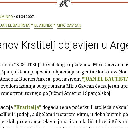
MV INFO
• 04.04.2007.
UAN EL BAUTISTA
EL ATENEO
MIRO GAVRAN
nov Krstitelj objavljen u Arg
Roman "KRSTITELJ" hrvatskog književnika Mire Gavrana ov
 španjolskom prijevodu objavila je argentinska izdavačka 
Ateneo iz Buenos Airesa, pod nazivom
"JUAN EL BAUTIST
ovodom izdanja ovog romana Miro Gavran će na jesen upril
romotivnu turneju po Južnoj Americi i Španjolskoj.
Radnja
"Krstitelja"
događa se na početku I. stoljeća nakon 
alileji i Judeji, a dijelom i u starom Rimu, u doba burnih pol
jerskih previranja. Glavni junaci su mladići Elizej i Bileam