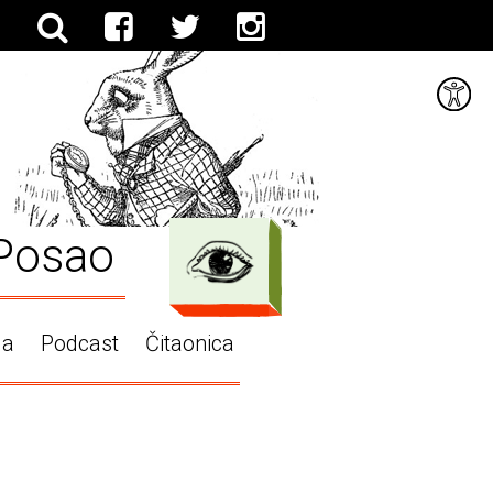
Posao
ga
Podcast
Čitaonica