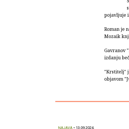
S
s
pojavljuje i
Roman je na
Mozaik knji
Gavranov "K
izdanju beč
"Krstitelj"
objavom "J
NAJAVA
• 13.09.2024.