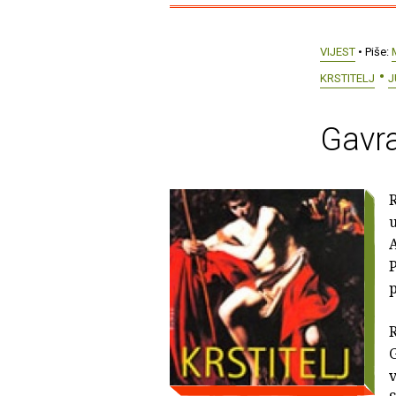
VIJEST
• Piše:
KRSTITELJ
J
Gavra
u
P
p
G
v