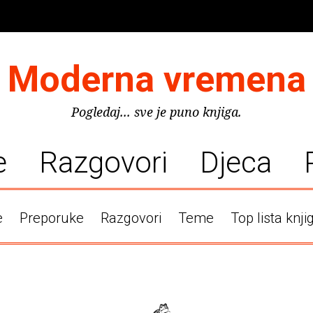
Moderna vremena
Pogledaj... sve je puno knjiga.
e
Razgovori
Djeca
e
Preporuke
Razgovori
Teme
Top lista knji