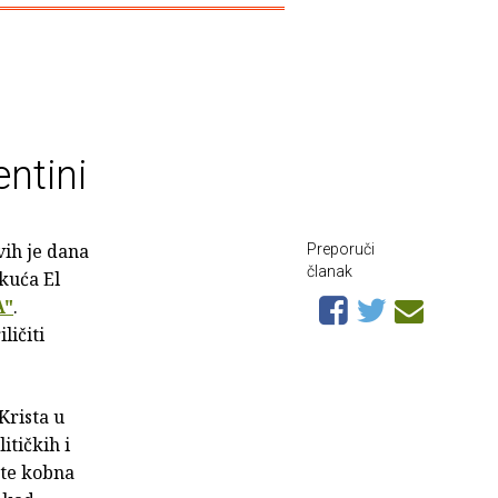
entini
ih je dana
Preporuči
članak
kuća El
A"
.
ičiti
Krista u
itičkih i
 te kobna