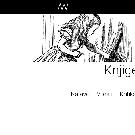
Knjig
Najave
Vijesti
Kritik