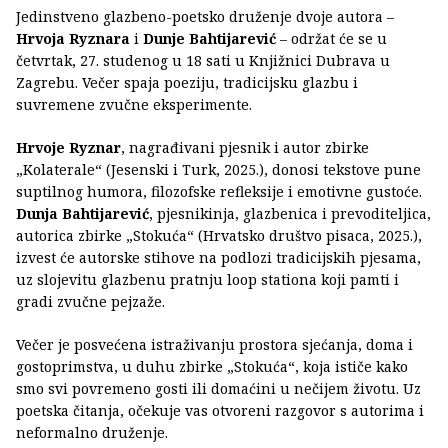
Jedinstveno glazbeno-poetsko druženje dvoje autora –
Hrvoja Ryznara
i
Dunje Bahtijarević
– održat će se u
četvrtak, 27. studenog u 18 sati u Knjižnici Dubrava u
Zagrebu. Večer spaja poeziju, tradicijsku glazbu i
suvremene zvučne eksperimente.
Hrvoje Ryznar
, nagrađivani pjesnik i autor zbirke
„Kolaterale“ (Jesenski i Turk, 2025.), donosi tekstove pune
suptilnog humora, filozofske refleksije i emotivne gustoće.
Dunja Bahtijarević
, pjesnikinja, glazbenica i prevoditeljica,
autorica zbirke „Stokuća“ (Hrvatsko društvo pisaca, 2025.),
izvest će autorske stihove na podlozi tradicijskih pjesama,
uz slojevitu glazbenu pratnju loop stationa koji pamti i
gradi zvučne pejzaže.
Večer je posvećena istraživanju prostora sjećanja, doma i
gostoprimstva, u duhu zbirke „Stokuća“, koja ističe kako
smo svi povremeno gosti ili domaćini u nečijem životu. Uz
poetska čitanja, očekuje vas otvoreni razgovor s autorima i
neformalno druženje.