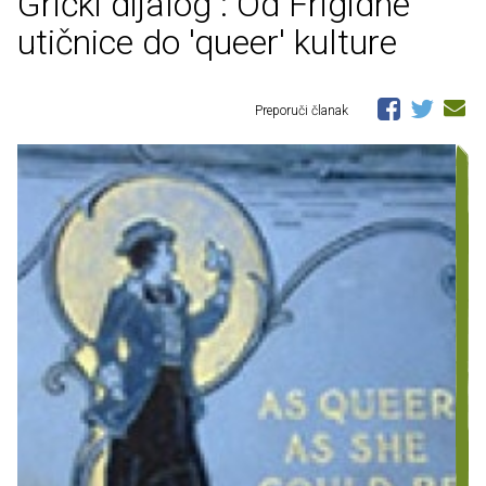
Grički dijalog : Od Frigidne
utičnice do 'queer' kulture
Preporuči članak