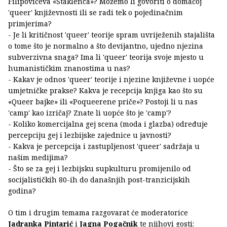
Filipovićeva «Staklenca»? Možemo li govoriti o domaćoj
'queer' književnosti ili se radi tek o pojedinačnim
primjerima?
- Je li kritičnost 'queer' teorije spram uvriježenih stajališta
o tome što je normalno a što devijantno, ujedno njezina
subverzivna snaga? Ima li 'queer' teorija svoje mjesto u
humanističkim znanostima u nas?
- Kakav je odnos 'queer' teorije i njezine književne i uopće
umjetničke prakse? Kakva je recepcija knjiga kao što su
«Queer bajke» ili «Poqueerene priče»? Postoji li u nas
'camp' kao izričaj? Znate li uopće što je 'camp'?
- Koliko komercijalna gej scena (moda i glazba) određuje
percepciju gej i lezbijske zajednice u javnosti?
- Kakva je percepcija i zastupljenost 'queer' sadržaja u
našim medijima?
- Što se za gej i lezbijsku supkulturu promijenilo od
socijalističkih 80-ih do današnjih post-tranzicijskih
godina?
O tim i drugim temama razgovarat će moderatorice
Jadranka Pintarić
i
Jagna Pogačnik
te njihovi gosti: