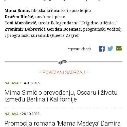
Mima Simić
, filmska kritičarka i spisateljica
Dražen Ilinčić
, novinar i pisac
Toni Marošević
, urednik legendarne "Frigidne utičnice"
Zvonimir Dobrović i Gordan Bosanac
, programski voditelj
i programski suradnik Queera Zagreb
Preporuči članak
– POVEZANI SADRŽAJ –
NAJAVA
• 14.03.2025.
Mima Simić o prevođenju, Oscaru i životu
između Berlina i Kalifornije
NAJAVA
• 26.10.2022.
Promocija romana 'Mama Medeya' Damira