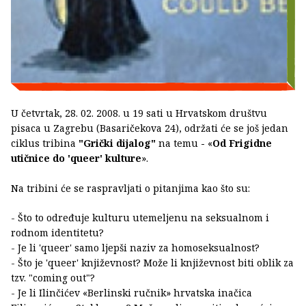
U četvrtak, 28. 02. 2008. u 19 sati u Hrvatskom društvu
pisaca u Zagrebu (Basaričekova 24), održati će se još jedan
ciklus tribina
"Grički dijalog"
na temu
-
«
Od Frigidne
utičnice do 'queer' kulture
».
Na tribini će se raspravljati o pitanjima kao što su:
- Što to određuje kulturu utemeljenu na seksualnom i
rodnom identitetu?
- Je li 'queer' samo ljepši naziv za homoseksualnost?
- Što je 'queer' književnost? Može li književnost biti oblik za
tzv. "coming out"?
- Je li Ilinčićev «Berlinski ručnik» hrvatska inačica