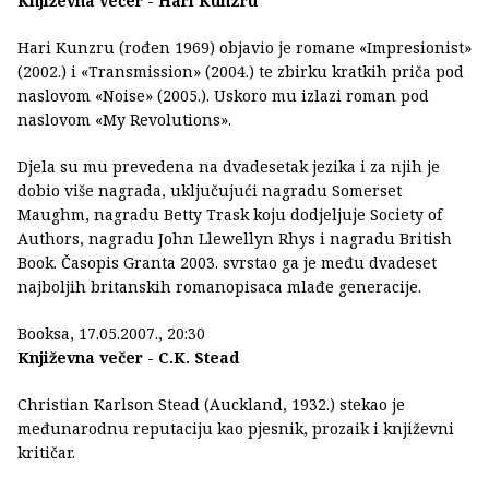
Književna večer - Hari Kunzru
Hari Kunzru (rođen 1969) objavio je romane «Impresionist»
(2002.) i «Transmission» (2004.) te zbirku kratkih priča pod
naslovom «Noise» (2005.). Uskoro mu izlazi roman pod
naslovom «My Revolutions».
Djela su mu prevedena na dvadesetak jezika i za njih je
dobio više nagrada, uključujući nagradu Somerset
Maughm, nagradu Betty Trask koju dodjeljuje Society of
Authors, nagradu John Llewellyn Rhys i nagradu British
Book. Časopis Granta 2003. svrstao ga je među dvadeset
najboljih britanskih romanopisaca mlađe generacije.
Booksa, 17.05.2007., 20:30
Književna večer - C.K. Stead
Christian Karlson Stead (Auckland, 1932.) stekao je
međunarodnu reputaciju kao pjesnik, prozaik i književni
kritičar.