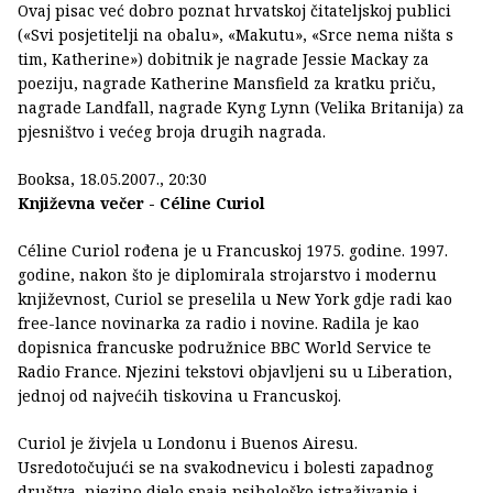
Ovaj pisac već dobro poznat hrvatskoj čitateljskoj publici
(«Svi posjetitelji na obalu», «Makutu», «Srce nema ništa s
tim, Katherine») dobitnik je nagrade Jessie Mackay za
poeziju, nagrade Katherine Mansfield za kratku priču,
nagrade Landfall, nagrade Kyng Lynn (Velika Britanija) za
pjesništvo i većeg broja drugih nagrada.
Booksa, 18.05.2007., 20:30
Književna večer - Céline Curiol
Céline Curiol rođena je u Francuskoj 1975. godine. 1997.
godine, nakon što je diplomirala strojarstvo i modernu
književnost, Curiol se preselila u New York gdje radi kao
free-lance novinarka za radio i novine. Radila je kao
dopisnica francuske podružnice BBC World Service te
Radio France. Njezini tekstovi objavljeni su u Liberation,
jednoj od najvećih tiskovina u Francuskoj.
Curiol je živjela u Londonu i Buenos Airesu.
Usredotočujući se na svakodnevicu i bolesti zapadnog
društva, njezino djelo spaja psihološko istraživanje i