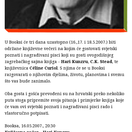
U Booksi će tri dana uzastopno (16.,17. i 18.5.2007.) biti
održane književne večeri na kojim će gostovati svjetski
poznati i nagrađivani pisci koji su gosti ovogodišnjeg
zagrebačkog sajma knjiga -
Hari Kunzru
,
C.K. Stead
, te
književnica
Céline Curiol
. S njima će se u Booksi
razgovarati o njihovim djelima, životu, planovima i svemu
što vas bude zanimalo.
Oba gosta i gošća prevođeni su na hrvatski preko nekoliko
puta stoga pripremite svoja pitanja i primjerke knjiga koje
će vam ovi svjetski poznati i nagrađivani pisci rado i
vlastoručno potpisati.
Booksa, 16.05.2007., 20:30