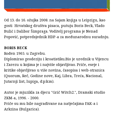
Od 13. do 16. ožujka 2008. na Sajam knjiga u Leipzigu, kao
gosti Hrvatskog društva pisaca, putuju Boris Beck, Vlado
Bulić i Dalibor Šimpraga. Voditelj programa je Nenad
Popović, potpredsjednik HDP-a za međunarodnu suradnju.
BORIS BECK
Rođen 1965. u Zagrebu.
Diplomirao geodeziju i kroatistiku.Bio je urednik u Vijencu
i Zarezu u kojima je i najviše objavljivao. Priče, eseje i
kritike objavljivao u više novina, časopisa i web-stranica
(Quorum, Reč, Godine nove, Kaj, Libra, Treća, Nacional,
Jutarnji list, lupiga, d:p:k:m).
Autor je mjuzikla za djecu "Grič Witch2.", Dramski studio
ZKM-a, 1996. - 2000.
Priče su mu bile nagrađivane na natječajima FAK-a i
Arkzina (Bulgarica).