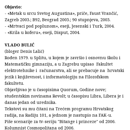
Objavio:
- «Metak u srcu Svetog Augustina», priče, Faust Vrančić,
Zagreb 2003.; B92, Beograd 2003.; 90 stupnjeva, 2003.
- «Mrtvaci pod poplunom», eseji, Jesenski i Turk, 2004.
- «Krila u koferu», eseji, Disput, 2004.
VLADO BULIĆ
(bloger Denis Lalić)
Rođen 1979. u Splitu, u kojem je završio i osnovnu školu i
Matematičku gimnaziju, a u Zagrebu upisao Fakultet
elektrotehnike i računarstva, ali se prebacuje na hrvatski
jezik i književnost, i informatologiju na Filozofskom
fakultetu.
Objavljivao je u časopisima Quorum, Godine nove;
studentskim novinama Revolt; u časopisu Libra, Libera je i
danas jedan od urednika.
Tekstovi su mu čitani na Trećem programu Hrvatskog
radija, na Radiju 101, a jednom je nastupio na FAK-u.
Piše scenarije za tv-seriju "Bitange i princeze" od 2006.
Kolumnist Cosmopolitana od 2006.