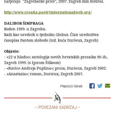
natječaju "Zagrebačke priče", 2007. Zagreb film festival.
http://www.croatia.poetryinternationalweb.org/
DALIBOR ŠIMPRAGA
Rođen 1969. u Zagrebu.
Radi kao urednik u tjedniku Globus. Član uredništva
časopisa Fantom slobode (izd. kuća Durieux, Zagreb).
Objavio:
- «22 u hladu»; antologija novih hrvatskih prozaika 90-ih,
Zagreb 1999. (s Igorom Štiksom)
- «Kavice Andreja Puplina»; proza, Durieux, Zagreb 2002.
- «Anastasia»; roman, Durieux, Zagreb 2007.
Preporuči članak
– POVEZANI SADRŽAJ –