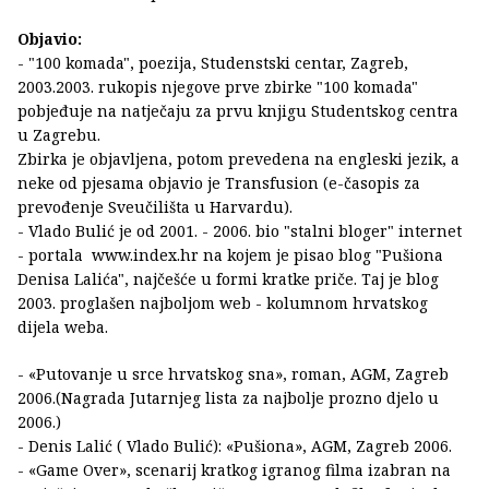
Objavio:
- "100 komada", poezija, Studenstski centar, Zagreb,
2003.2003. rukopis njegove prve zbirke "100 komada"
pobjeđuje na natječaju za prvu knjigu Studentskog centra
u Zagrebu.
Zbirka je objavljena, potom prevedena na engleski jezik, a
neke od pjesama objavio je Transfusion (e-časopis za
prevođenje Sveučilišta u Harvardu).
- Vlado Bulić je od 2001. - 2006. bio "stalni bloger" internet
- portala www.index.hr na kojem je pisao blog "Pušiona
Denisa Lalića", najčešće u formi kratke priče. Taj je blog
2003. proglašen najboljom web - kolumnom hrvatskog
dijela weba.
- «Putovanje u srce hrvatskog sna», roman, AGM, Zagreb
2006.(Nagrada Jutarnjeg lista za najbolje prozno djelo u
2006.)
- Denis Lalić ( Vlado Bulić): «Pušiona», AGM, Zagreb 2006.
- «Game Over», scenarij kratkog igranog filma izabran na