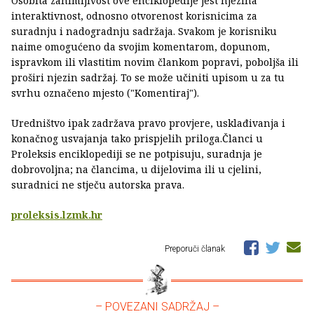
Osobita zanimljivost ove enciklopedije jest njezina
interaktivnost, odnosno otvorenost korisnicima za
suradnju i nadogradnju sadržaja. Svakom je korisniku
naime omogućeno da svojim komentarom, dopunom,
ispravkom ili vlastitim novim člankom popravi, poboljša ili
proširi njezin sadržaj. To se može učiniti upisom u za tu
svrhu označeno mjesto ("Komentiraj").
Uredništvo ipak zadržava pravo provjere, usklađivanja i
konačnog usvajanja tako prispjelih priloga.Članci u
Proleksis enciklopediji se ne potpisuju, suradnja je
dobrovoljna; na člancima, u dijelovima ili u cjelini,
suradnici ne stječu autorska prava.
proleksis.lzmk.hr
Preporuči članak
– POVEZANI SADRŽAJ –