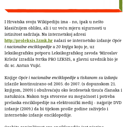
I Hrvatska svoju Wikipediju ima - no, ipak u nešto
klasičnijem obliku, ali i uz veću mjeru sigurnosti u
istinitost sadržaja. Na internetskoj adresi
http://proleksis.lzmk.hr
nalazi se internetsko izdanje
Opće
i nacionalne enciklopedije u 20 knjiga
koju je, uz
leksikografsku potporu Leksikografskog zavoda ‘Miroslav
Krleža' izradila tvrtka PRO LEKSIS, a glavni urednik bio je
dr. sc. Antun Vujić.
Knjige
Opće i nacionalne enciklopedije
u tiskanom su izdanju
izlazile kontinuirano od 2005. do 2007. (s dopunskom 21.
knjigom, 2009) i obuhvaćaju oko šezdesetak tisuća članaka i
natuknica. Nakon toga stvorene su mogućnost i potreba
prelaska enciklopedije na elektronički medij - najprije DVD
izdanje (2009.) da bi tijekom prošle godine zaživjelo i
internetsko izdanje enciklopedije.