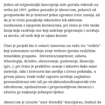
Jednu od originalnijih koncepcija info-portala viđenih na
webu još 1997. godine ponudio je About.com, polazeći od
pretpostavke da je Internet jedan ogromni izvor znanja, ali
da je to vrelo ponajbolje iskoristivo tek aktivnim
suodnosom s njegovim korisnicima, pri čemu je vrlo tanka
linija koja razdvaja one koji sadržaje pripremaju i uređuju
za mrežu, od onih koji se njima koriste.
Čitav je projekt bio (i ostao!) zasnovan na radu tzv. “vodiča”
koji autonomno uređuju svoje webove (prema različitim
tematskim grupama - literatura/umjetnost, zabava,
tehnologija, društvo, obrazovanje, poslovanje, financije,
igre...), pri čemu je praktično znanje i iskustvo kako same
materije, tako i Interneta kao medija i izvora podataka, u
prvom planu. Svaki vodič zapravo uređuje naglašeno
personalizirani site (ali po strukturalno/dizajnerski vrlo
određenom, ujednačenom i prepoznatljivom obrascu) i
ažurira ga najmanje jedanput tjedno.
About.com je izrazito "user-friendly" koncipiran, budući da