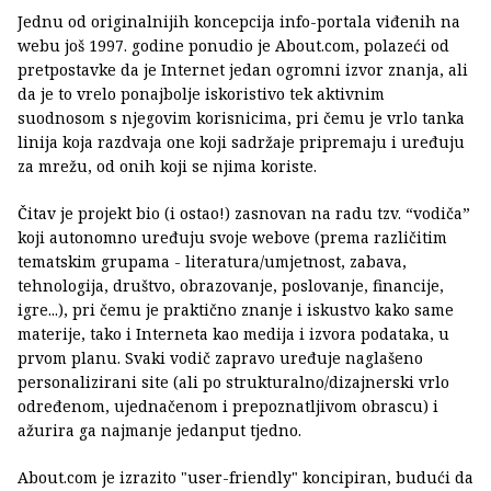
Jednu od originalnijih koncepcija info-portala viđenih na
webu još 1997. godine ponudio je About.com, polazeći od
pretpostavke da je Internet jedan ogromni izvor znanja, ali
da je to vrelo ponajbolje iskoristivo tek aktivnim
suodnosom s njegovim korisnicima, pri čemu je vrlo tanka
linija koja razdvaja one koji sadržaje pripremaju i uređuju
za mrežu, od onih koji se njima koriste.
Čitav je projekt bio (i ostao!) zasnovan na radu tzv. “vodiča”
koji autonomno uređuju svoje webove (prema različitim
tematskim grupama - literatura/umjetnost, zabava,
tehnologija, društvo, obrazovanje, poslovanje, financije,
igre...), pri čemu je praktično znanje i iskustvo kako same
materije, tako i Interneta kao medija i izvora podataka, u
prvom planu. Svaki vodič zapravo uređuje naglašeno
personalizirani site (ali po strukturalno/dizajnerski vrlo
određenom, ujednačenom i prepoznatljivom obrascu) i
ažurira ga najmanje jedanput tjedno.
About.com je izrazito "user-friendly" koncipiran, budući da