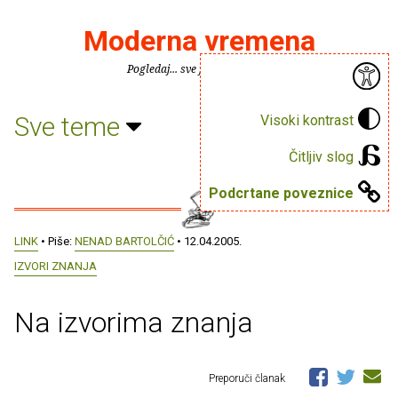
Moderna vremena
Pogledaj... sve je puno knjiga.
Sve teme
Visoki kontrast
Čitljiv slog
Podcrtane poveznice
LINK
• Piše:
NENAD BARTOLČIĆ
• 12.04.2005.
IZVORI ZNANJA
Na izvorima znanja
Preporuči članak