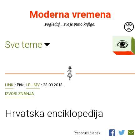
Moderna vremena
Pogledaj... sve je puno knjiga.
Sve teme
LINK
• Piše:
I.P. - MV
• 23.09.2013.
IZVORI ZNANJA
Hrvatska enciklopedija
Preporuči članak