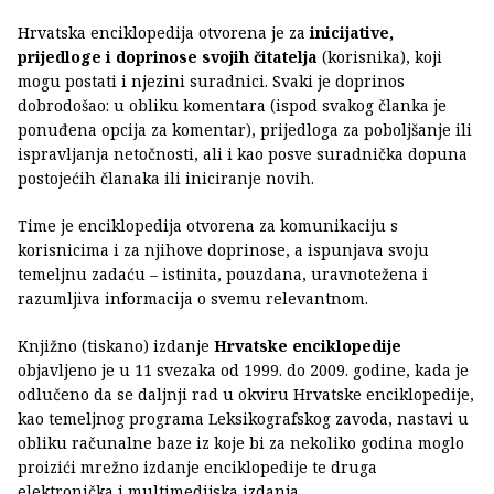
Hrvatska enciklopedija otvorena je za
inicijative,
prijedloge i doprinose svojih čitatelja
(korisnika), koji
mogu postati i njezini suradnici. Svaki je doprinos
dobrodošao: u obliku komentara (ispod svakog članka je
ponuđena opcija za komentar), prijedloga za poboljšanje ili
ispravljanja netočnosti, ali i kao posve suradnička dopuna
postojećih članaka ili iniciranje novih.
Time je enciklopedija otvorena za komunikaciju s
korisnicima i za njihove doprinose, a ispunjava svoju
temeljnu zadaću – istinita, pouzdana, uravnotežena i
razumljiva informacija o svemu relevantnom.
Knjižno (tiskano) izdanje
Hrvatske enciklopedije
objavljeno je u 11 svezaka od 1999. do 2009. godine, kada je
odlučeno da se daljnji rad u okviru Hrvatske enciklopedije,
kao temeljnog programa Leksikografskog zavoda, nastavi u
obliku računalne baze iz koje bi za nekoliko godina moglo
proizići mrežno izdanje enciklopedije te druga
elektronička i multimedijska izdanja.