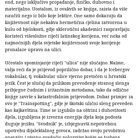
end, nego isključivo propadanje, fizičko, duhovno i
materijalno. Uostalom, iz ovakvih se knjiga, zaista da više
naučiti nego iz bilo koje lektire. One samo dokazuju da
književnost nije nekakva hermetična cjelina zatvorena u
kulu od bjelokosti, gdje sklerotični akademici raspravljaju
koristeći višesložne riječi latinskog korijena, već neka od
najmoćnijih djela svjetske književnosti svoje korijenje
pronalaze upravo na ulici.
Učestalo spominjanje riječi "ulica" nije slučajno. Naime,
valja reći da je prijevod poprilično dobar, i da je Icebergov
vokabular, tj. vokabular ulice vjerno pretočen u hrvatski
jezik. Čest je slučaj da prilikom prevođenje stranog slenga
pribjegne čudnim i iritantnim metodama, tako da odlične
knjige završe s katastrofalnim prijevodom. Dobar primjer za
ovo je "Trainspotting", gdje je škotski ulični sleng preveden
kao kajkavština. Time se izgubilo na oštrini i duhovitosti
djela, izgubljena je izvorna energija djela koja podosta
duguje jeziku. "Svodnik" je, izbjegnuvši nepotrebnu
upotrebu dijalektalnog govora, zadržao svoju prvobitnu
energiju i vjerno predočio polusvijet kojim se Iceberg