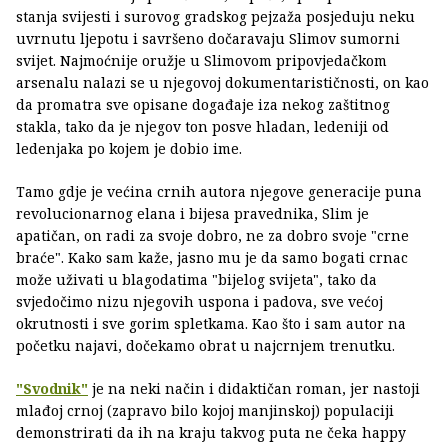
stanja svijesti i surovog gradskog pejzaža posjeduju neku
uvrnutu ljepotu i savršeno dočaravaju Slimov sumorni
svijet. Najmoćnije oružje u Slimovom pripovjedačkom
arsenalu nalazi se u njegovoj dokumentarističnosti, on kao
da promatra sve opisane događaje iza nekog zaštitnog
stakla, tako da je njegov ton posve hladan, ledeniji od
ledenjaka po kojem je dobio ime.
Tamo gdje je većina crnih autora njegove generacije puna
revolucionarnog elana i bijesa pravednika, Slim je
apatičan, on radi za svoje dobro, ne za dobro svoje "crne
braće". Kako sam kaže, jasno mu je da samo bogati crnac
može uživati u blagodatima "bijelog svijeta", tako da
svjedočimo nizu njegovih uspona i padova, sve većoj
okrutnosti i sve gorim spletkama. Kao što i sam autor na
početku najavi, dočekamo obrat u najcrnjem trenutku.
"Svodnik"
je na neki način i didaktičan roman, jer nastoji
mlađoj crnoj (zapravo bilo kojoj manjinskoj) populaciji
demonstrirati da ih na kraju takvog puta ne čeka happy