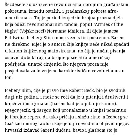
Šezdesete su označene revolucijama i brojnim građanskim
pokretima, između ostalih, i građanskog pokreta afro-
amerikanaca. Taj je period iznjedrio brojna prozna djela
koja odišu revolucionarnim tonom, poput "Armies of the
Night
"
(Vojske noći) Normana Mailera, ili djela Jamesa
Baldwina. Iceberg Slim nema veze s tim pokretom. Barem
ne direktno. Riječ je o autoru čije knjige neće nikad spadati
u kanon književnog mainstreama, no čiji je način pisanja
ostavio dubok trag na brojne pisce afro-američkog
podrijetla, unatoč činjenici što njegova proza nije
posjedovala za to vrijeme karakterističan revolucionaran
ton.
Iceberg Slim, čije je pravo ime Robert Beck, bio je svodnik
dugi niz godina, i može se reći da je u pitanju i društveni i
književni marginalac (barem kad je u pitanju kanon).
Njegov jezik, tj. žargon koji pronalazimo u knjizi potaknuo
je i brojne repere da tako pričaju i slažu rime, a Iceberg se
(baš kao i mnogi autori koje je u prijevodima objavio njegov
hrvatski izdavač Šareni dućan), bavio i glazbom što je