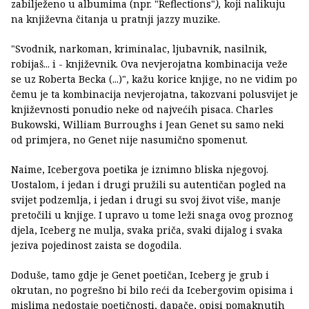
zabilježeno u albumima (npr. "Reflections"
),
koji nalikuju
na književna čitanja u pratnji jazzy muzike.
"Svodnik, narkoman, kriminalac, ljubavnik, nasilnik,
robijaš... i - književnik. Ova nevjerojatna kombinacija veže
se uz Roberta Becka (...)", kažu korice knjige, no ne vidim po
čemu je ta kombinacija nevjerojatna, takozvani polusvijet je
književnosti ponudio neke od najvećih pisaca. Charles
Bukowski, William Burroughs i Jean Genet su samo neki
od primjera, no Genet nije nasumično spomenut.
Naime, Icebergova poetika je iznimno bliska njegovoj.
Uostalom, i jedan i drugi pružili su autentičan pogled na
svijet podzemlja, i jedan i drugi su svoj život više, manje
pretočili u knjige. I upravo u tome leži snaga ovog proznog
djela, Iceberg ne mulja, svaka priča, svaki dijalog i svaka
jeziva pojedinost zaista se dogodila.
Doduše, tamo gdje je Genet poetičan, Iceberg je grub i
okrutan, no pogrešno bi bilo reći da Icebergovim opisima i
mislima nedostaje poetičnosti, dapače, opisi pomaknutih