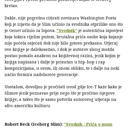
kretao.
Dakle, nije pogrešno citirati novinara Washington Posta
koji je izjavio da je Slim učinio za svodnika otprilike ono što
je Genet učinio za lopova.
"Svodnik"
je autentična ispovjest
koja šokira cijelim putem, brutalna priča osobe koja kajanje
nije počela osjećati dok nije bilo gotovo prekasno. Utjecaj
ove knjige je dalekosežan, i dok je autorov sleng možda
postao pomalo anakron na književnoj razini, jezik kojim je
knjiga napisana i dalje je prisutan u hip-hop i rap
kompozicijama, u ovom, ili onom obliku, te i dalje na neki
način formira nadolazeće generacije.
Uostalom, dovoljno je pročitati uvod gdje Ice-T kaže kako je
Slimov jezik poznavao prije nego što je pročitao njegove
knjige, a takvo što je samo potvrda autorovog utjecaja na
afro-američku kulturu.
Robert Beck (Iceberg Slim):
"Svodnik : Priča o mom