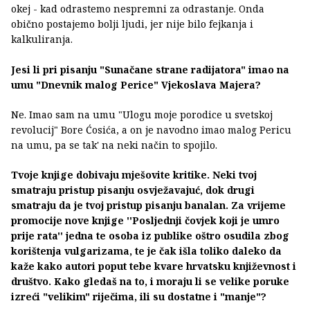
okej - kad odrastemo nespremni za odrastanje. Onda
obično postajemo bolji ljudi, jer nije bilo fejkanja i
kalkuliranja.
Jesi li pri pisanju "Sunačane strane radijatora" imao na
umu "Dnevnik malog Perice" Vjekoslava Majera?
Ne. Imao sam na umu "Ulogu moje porodice u svetskoj
revolucij" Bore Ćosića, a on je navodno imao malog Pericu
na umu, pa se tak' na neki način to spojilo.
Tvoje knjige dobivaju mješovite kritike. Neki tvoj
smatraju pristup pisanju osvježavajuć, dok drugi
smatraju da je tvoj pristup pisanju banalan. Za vrijeme
promocije nove knjige ''Posljednji čovjek koji je umro
prije rata'' jedna te osoba iz publike oštro osudila zbog
korištenja vulgarizama, te je čak išla toliko daleko da
kaže kako autori poput tebe kvare hrvatsku književnost i
društvo. Kako gledaš na to, i moraju li se velike poruke
izreći "velikim" riječima, ili su dostatne i "manje"?