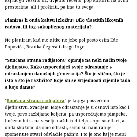
kaj mogu vezano uz, uvjetno rečeno, pop kulturu na ovim
prostorima, ali i proširiti, pa ima tu svega.
Planiraš li onda kakvu izložbu? Bilo vlastitih likovnih
radova, ili tog sakupljenog materijala?
Ne planiram kad me nitko ne jebe pol posto osim Ede
Popovića, Branka Čegeca i drage Inge.
"Sunčana strana radijatora" opisuje na neki način tvoje
djetinjstvo. Kako uspoređuješ svoje odrastanje s
odrastanjem današnjih generacija? Što je slično, što je
isto a što je različito? Koje su se vrijednosti cijenile tada
a koje danas?
"
Sunčana strana radijatora
" je knjiga posvećena
djetinjstvu. Svačijem. Moje odrastanje je u osnovi isto kao i
tvoje, prvo razbijamo koljena, pa uspoređujemo pimpeke,
hoćemo biti - na veselje naših roditelja - npr. smetlari, a
onda skužimo da smo odrasli, samo su nam ranije
spomenute stvari odvlačile pažnju. I to je ono kaj je meni