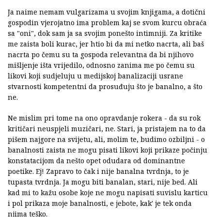
Ja naime nemam vulgarizama u svojim knjigama, a dotični
gospodin vjerojatno ima problem kaj se svom kurcu obraća
sa "oni", dok sam ja sa svojim ponešto intimniji. Za kritike
me zaista boli kurac, jer htio bi da mi netko nacrta, ali baš
nacrta po čemu su ta gospoda relevantna da bi njihovo
mišljenje išta vrijedilo, odnosno zanima me po čemu su
likovi koji sudjeluju u medijskoj banalizaciji usrane
stvarnosti kompetentni da prosuđuju što je banalno, a što
ne.
Ne mislim pri tome na ono opravdanje rokera - da su rok
kritičari neuspjeli muzičari, ne. Stari, ja pristajem na to da
pišem najgore na svijetu, ali, molim te, budimo ozbiljni - o
banalnosti zaista ne mogu pisati likovi koji prikaze počinju
konstatacijom da nešto opet odudara od dominantne
poetike. Ej! Zapravo to čak i nije banalna tvrdnja, to je
tupasta tvrdnja. Ja mogu biti banalan, stari, nije bed. Ali
kad mi to kažu osobe koje ne mogu napisati suvislu karticu
i pol prikaza moje banalnosti, e jebote, kak' je tek onda
njima teško.