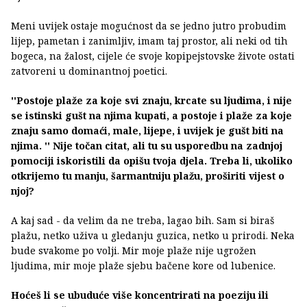
Meni uvijek ostaje mogućnost da se jedno jutro probudim
lijep, pametan i zanimljiv, imam taj prostor, ali neki od tih
bogeca, na žalost, cijele će svoje kopipejstovske živote ostati
zatvoreni u dominantnoj poetici.
''Postoje plaže za koje svi znaju, krcate su ljudima, i nije
se istinski gušt na njima kupati, a postoje i plaže za koje
znaju samo domaći, male, lijepe, i uvijek je gušt biti na
njima. '' Nije točan citat, ali tu su usporedbu na zadnjoj
pomociji iskoristili da opišu tvoja djela. Treba li, ukoliko
otkrijemo tu manju, šarmantniju plažu, proširiti vijest o
njoj?
A kaj sad - da velim da ne treba, lagao bih. Sam si biraš
plažu, netko uživa u gledanju guzica, netko u prirodi. Neka
bude svakome po volji. Mir moje plaže nije ugrožen
ljudima, mir moje plaže sjebu bačene kore od lubenice.
Hoćeš li se ubuduće više koncentrirati na poeziju ili