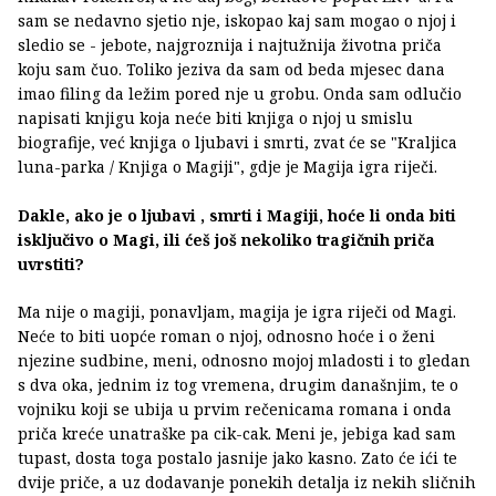
sam se nedavno sjetio nje, iskopao kaj sam mogao o njoj i
sledio se - jebote, najgroznija i najtužnija životna priča
koju sam čuo. Toliko jeziva da sam od beda mjesec dana
imao filing da ležim pored nje u grobu. Onda sam odlučio
napisati knjigu koja neće biti knjiga o njoj u smislu
biografije, već knjiga o ljubavi i smrti, zvat će se "Kraljica
luna-parka / Knjiga o Magiji", gdje je Magija igra riječi.
Dakle, ako je o ljubavi , smrti i Magiji, hoće li onda biti
isključivo o Magi, ili ćeš još nekoliko tragičnih priča
uvrstiti?
Ma nije o magiji, ponavljam, magija je igra riječi od Magi.
Neće to biti uopće roman o njoj, odnosno hoće i o ženi
njezine sudbine, meni, odnosno mojoj mladosti i to gledan
s dva oka, jednim iz tog vremena, drugim današnjim, te o
vojniku koji se ubija u prvim rečenicama romana i onda
priča kreće unatraške pa cik-cak. Meni je, jebiga kad sam
tupast, dosta toga postalo jasnije jako kasno. Zato će ići te
dvije priče, a uz dodavanje ponekih detalja iz nekih sličnih