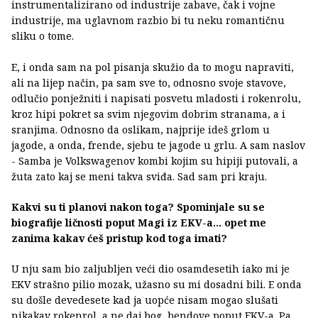
instrumentalizirano od industrije zabave, čak i vojne
industrije, ma uglavnom razbio bi tu neku romantičnu
sliku o tome.
E, i onda sam na pol pisanja skužio da to mogu napraviti,
ali na lijep način, pa sam sve to, odnosno svoje stavove,
odlučio ponježniti i napisati posvetu mladosti i rokenrolu,
kroz hipi pokret sa svim njegovim dobrim stranama, a i
sranjima. Odnosno da oslikam, najprije ideš grlom u
jagode, a onda, frende, sjebu te jagode u grlu. A sam naslov
- Samba je Volkswagenov kombi kojim su hipiji putovali, a
žuta zato kaj se meni takva sviđa. Sad sam pri kraju.
Kakvi su ti planovi nakon toga? Spominjale su se
biografije ličnosti poput Magi iz EKV-a... opet me
zanima kakav ćeš pristup kod toga imati?
U nju sam bio zaljubljen veći dio osamdesetih iako mi je
EKV strašno pilio mozak, užasno su mi dosadni bili. E onda
su došle devedesete kad ja uopće nisam mogao slušati
nikakav rokenrol, a ne daj bog, bendove poput EKV-a. Pa