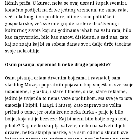
ličnih priča. U kurac, neka se ovaj usrani šupak svemira
konačno podijeli na žrtve jednog vremena, ne samo rata,
već i okolnog, i na profitere, ali ne samo političke i
gospodarske, već sve one gnjide iz sfere društvenog i
kulturnog života koji su godinama jahali na valu rata, bilo
kao zagovornici, bilo kao nazovi disidenti, a sad nas, zato
kaj ne znaju kaj bi sa sobom danas sve i dalje drže taocima
svoje nekrofilije.
Osim pisanja, spremaš li neke druge projekte?
Osim pisanja crtam drvenim bojicama i ravnatelj sam
vlastitog Muzeja popratnih pojava u koji smještam sve svoje
uspomene, i glazbu, i stare filmove, slike, stare reklame,
jedini je uvjet da to nema veze s politikom. Ma sve je to ista
emocija i hipiji, i Magi, i Muzej. Zato zapravo ne volim
pričati o tome, jer onda krene neka furka - prije je bilo
bolje, koja mi je bezveze. Kaj bi meni bilo bolje nego tebi,
jebote? Kaj, netko skuplja salvete, netko na salveti dijeli
države, netko skuplja marke, a ja sam odlučio skupiti sve