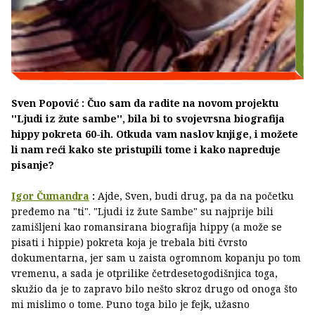
Sven Popović : Čuo sam da radite na novom projektu
''Ljudi iz žute sambe'', bila bi to svojevrsna biografija
hippy pokreta 60-ih. Otkuda vam naslov knjige, i možete
li nam reći kako ste pristupili tome i kako napreduje
pisanje?
Igor Čumandra
:
Ajde, Sven, budi drug, pa da na početku
pređemo na "ti". "Ljudi iz žute Sambe" su najprije bili
zamišljeni kao romansirana biografija hippy (a može se
pisati i hippie) pokreta koja je trebala biti čvrsto
dokumentarna, jer sam u zaista ogromnom kopanju po tom
vremenu, a sada je otprilike četrdesetogodišnjica toga,
skužio da je to zapravo bilo nešto skroz drugo od onoga što
mi mislimo o tome. Puno toga bilo je fejk, užasno