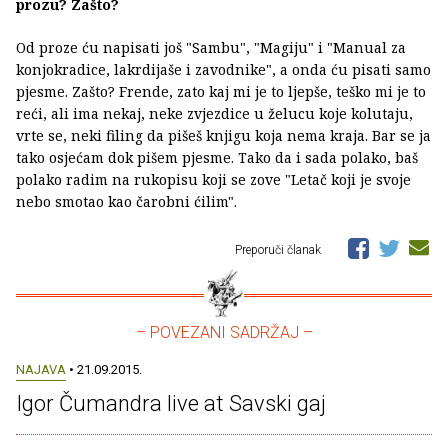
prozu? Zašto?
Od proze ću napisati još "Sambu", "Magiju" i "Manual za
konjokradice, lakrdijaše i zavodnike", a onda ću pisati samo
pjesme. Zašto? Frende, zato kaj mi je to ljepše, teško mi je to
reći, ali ima nekaj, neke zvjezdice u želucu koje kolutaju,
vrte se, neki filing da pišeš knjigu koja nema kraja. Bar se ja
tako osjećam dok pišem pjesme. Tako da i sada polako, baš
polako radim na rukopisu koji se zove "Letač koji je svoje
nebo smotao kao čarobni ćilim".
Preporuči članak
– POVEZANI SADRŽAJ –
NAJAVA
• 21.09.2015.
Igor Čumandra live at Savski gaj