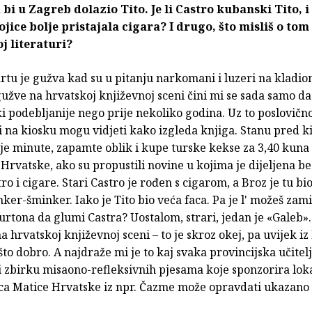
bi u Zagreb dolazio Tito. Je li Castro kubanski Tito, i
ojice bolje pristajala cigara? I drugo, što misliš o to
j literaturi?
tu je gužva kad su u pitanju narkomani i luzeri na kladio
 gužve na hrvatskoj književnoj sceni čini mi se sada samo da
 podebljanije nego prije nekoliko godina. Uz to poslovičn
i na kiosku mogu vidjeti kako izgleda knjiga. Stanu pred k
je minute, zapamte oblik i kupe turske kekse za 3,40 kuna
Hrvatske, ako su propustili novine u kojima je dijeljena be
tro i cigare. Stari Castro je rođen s cigarom, a Broz je tu bio
er-šminker. Iako je Tito bio veća faca. Pa je l' možeš zamis
rtona da glumi Castra? Uostalom, strari, jedan je «Galeb».
a hrvatskoj književnoj sceni – to je skroz okej, pa uvijek iz
to dobro. A najdraže mi je to kaj svaka provincijska učitelj
i zbirku misaono-refleksivnih pjesama koje sponzorira lok
ca Matice Hrvatske iz npr. Čazme može opravdati ukazano 
.