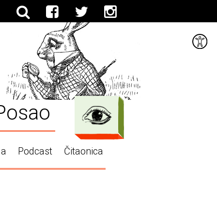
Posao
ga
Podcast
Čitaonica