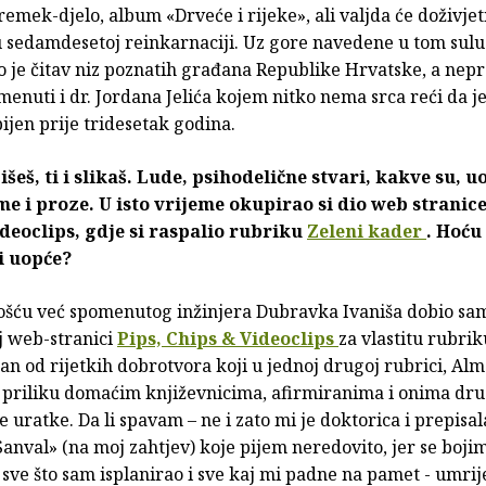
remek-djelo, album «Drveće i rijeke», ali valjda će doživjet
u sedamdesetoj reinkarnaciji. Uz gore navedene u tom su
o je čitav niz poznatih građana Republike Hrvatske, a nep
menuti i dr. Jordana Jelića kojem nitko nema srca reći da j
jen prije tridesetak godina.
išeš, ti i slikaš. Lude, psihodelične stvari, kakve su, u
me i proze. U isto vrijeme okupirao si dio web stranice
deoclips, gdje si raspalio rubriku
Zeleni kader
. Hoću 
ti uopće?
šću već spomenutog inžinjera Dubravka Ivaniša dobio sa
j web-stranici
Pips, Chips & Videoclips
za vlastitu rubrik
an od rijetkih dobrotvora koji u jednoj drugoj rubrici, Al
a priliku domaćim književnicima, afirmiranima i onima dr
e uratke. Da li spavam – ne i zato mi je doktorica i prepisal
anval» (na moj zahtjev) koje pijem neredovito, jer se boji
sve što sam isplanirao i sve kaj mi padne na pamet - umrij