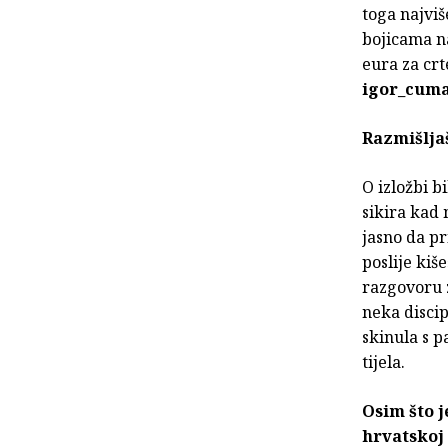
toga najviš
bojicama na
eura za crt
igor_cum
Razmišljaš
O izložbi b
sikira kad 
jasno da pr
poslije kiš
razgovoru z
neka discip
skinula s p
tijela.
Osim što j
hrvatskoj 