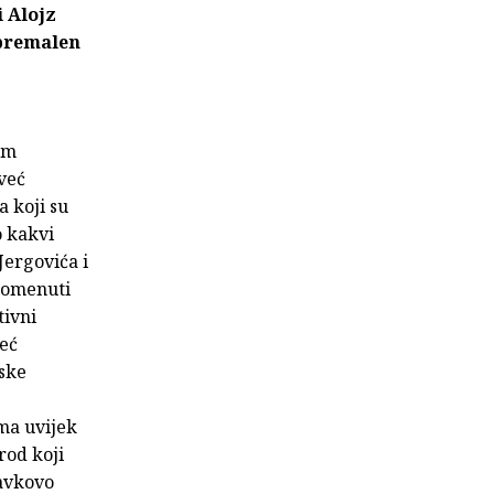
i Alojz
 premalen
om
već
 koji su
o kakvi
Jergovića i
spomenuti
tivni
već
tske
ema uvijek
rod koji
ravkovo