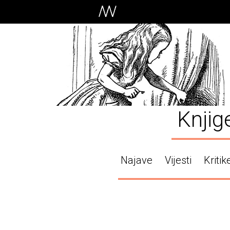
Knjig
Najave
Vijesti
Kritik