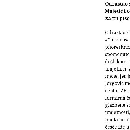
Odrastao s
Majetić i 
za tri pis
Odrastao sa
«Chromosaši
pitoreskno
spomenute 
došli kao ra
umjetnici. 
mene, jer 
Jergović mo
centar ZET-
formiran č
glazbene s
umjetnosti,
muda nositi
češće ide 