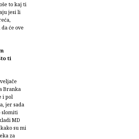
še to kaj ti
ju jesi li
reća,
 da će ove
im
to ti
.veljače
na Branka
 i pol
a, jer sada
 slomiti
kladi MD
a kako su mi
neka za