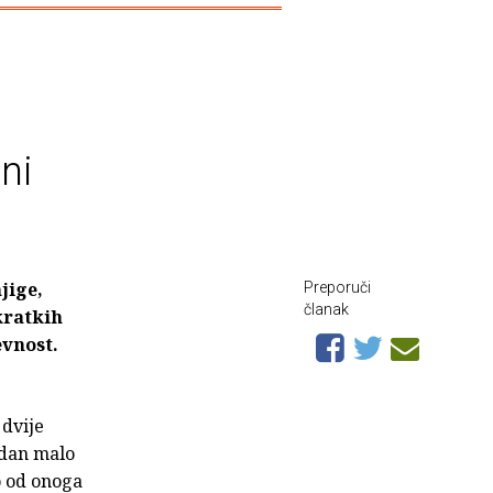
ni
jige,
Preporuči
članak
kratkih
evnost.
 dvije
jedan malo
no od onoga