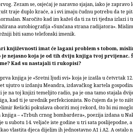
rvog. Zezam se, osjećaj je naravno sjajan, iako je zapravo lo
ušt traje duplo kraće, a i svi imaju čudnu potrebu da te pita
ormalan. Naročito kad im kažeš da ti za tri tjedna izlazi i t
ažirana autobiografija «Sunčana strana radijatora». Mislim
žniji biti samo telefonski imenik.
ri književnosti imat će lagani problem s tobom, misl
 je nejasno koja je od tih dviju knjiga tvoj prvijenac. Š
ome? Kad su nastajali ti rukopisi?
prva knjiga je «Sretni ljudi svi» koja je izašla u četvrtak 12
vet ujutro u izdanju Meandra, izdavačkog kartela gospodi
 je na toj knjizi temeljito radio, pa je ona tamo stajala dvije
iga, kad ti je urednik perfekcionista. No čujem da je to ništ
elimir Rešicki pokušava oboriti moj rekord, što bi mi moglo
a knjiga – «Trbuh crnog bombardera», poezija izdana u Na
je u subotu 14. veljače iste godine u tri sata poslijepodne, 
kao vlastita djeca dijelim ih jednostavno A1 i A2. A ostalo 