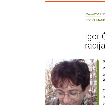
RAZGOVOR
• P
IGOR ČUMAN
Igor 
radij
k
p