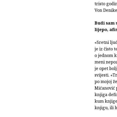
tristo god
Von Denike
Budi sam s
lijepo, af
«Sretni lju
je iz čisto
o jednom ko
meni nepozn
je opet bol
svijesti. «
po mojoj že
Mićanović p
knjiga defi
kum knjige 
knjigu, ili