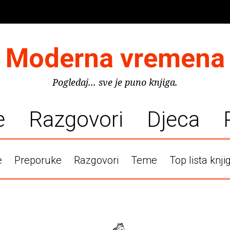
Moderna vremena
Pogledaj... sve je puno knjiga.
e
Razgovori
Djeca
e
Preporuke
Razgovori
Teme
Top lista knji