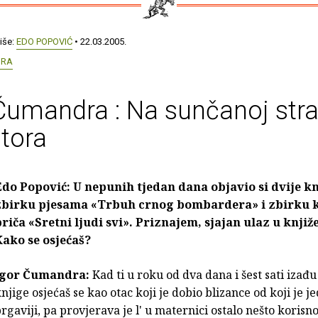
iše:
EDO POPOVIĆ
• 22.03.2005.
DRA
Čumandra : Na sunčanoj stra
atora
Edo Popović: U nepunih tjedan dana objavio si dvije kn
zbirku pjesama «Trbuh crnog bombardera» i zbirku 
priča «Sretni ljudi svi». Priznajem, sjajan ulaz u knjiž
Kako se osjećaš?
Igor Čumandra:
Kad ti u roku od dva dana i šest sati izađu
njige osjećaš se kao otac koji je dobio blizance od koji je 
rgaviji, pa provjerava je l' u maternici ostalo nešto koris