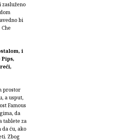
i zasluženo
ludom
ravedno bi
e Che
ostalom, i
 Pips,
reći,
m prostor
u, a usput,
most Famous
ugima, da
a tablete za
m da ću, ako
eti. Zbog