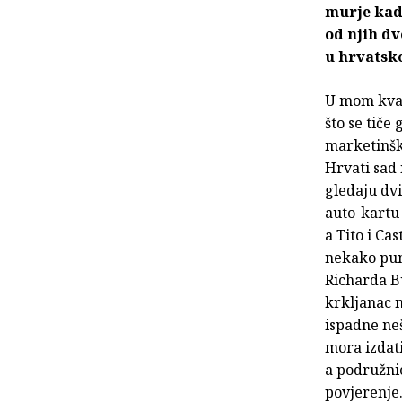
murje kad 
od njih dv
u hrvatsko
U mom kvar
što se tiče
marketinški
Hrvati sad 
gledaju dvi
auto-kartu 
a Tito i Cas
nekako punk
Richarda Bu
krkljanac n
ispadne neš
mora izdat
a podružni
povjerenje