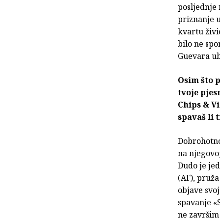
posljednje 
priznanje 
kvartu živi
bilo ne spo
Guevara ubi
Osim što p
tvoje pjes
Chips & Vi
spavaš li 
Dobrohotno
na njegovo
Dudo je jed
(AF), pruž
objave svoj
spavanje «S
ne završim 