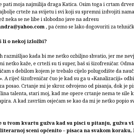
e pati moja najmilija draga Katica. Osim toga i crtam drve
jbolje crteže na svijetu i svi koji su spremni izdvojiti nam
ež neka se ne libe i slobodno jave na adresu
andra@yahoo.com
, pa ćemo se lako dogovoriti za tehničk
 li o nekoj izložbi?
ih razmišljao kada bi me netko ozbiljno shvatio, jer me nev
mi netko kaže, e crteži su ti super, baš si šizofreničar. Odm
ičam s debilom kojem je trebalo cijelo polugodište da nau
e». A riječ šizofreničar čuo je kad su ga u «Kanalizaciji» odbi
a posao. Crtanje mi je skroz odvojeno od pisanja, dok je pi
lina talenta, stari moj, kad me opere crtanje nema te sile 
apira. A kad završim osjećam se kao da mi je netko popio s
e u tvom kvartu gužva kad su pisci u pitanju, gužva vl
literarnoj sceni općenito – pisaca na svakom koraku,