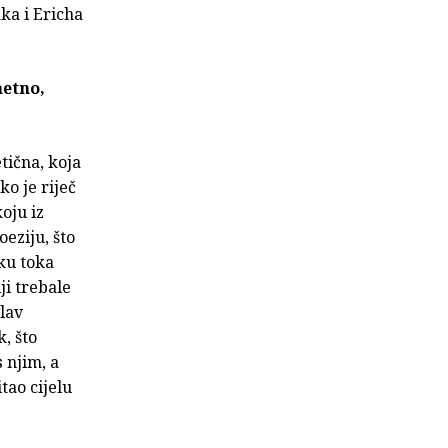
ka i Ericha
metno,
tična, koja
ko je riječ
oju iz
eziju, što
iku toka
ji trebale
slav
, što
 njim, a
tao cijelu