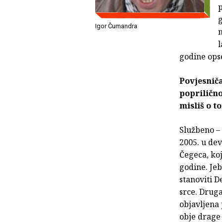
p
g
Igor Čumandra
n
l
godine opse
Povjesniča
poprilično
misliš o t
Službeno – 
2005. u de
Čegeca, koji
godine. Jeb
stanoviti D
srce. Drug
objavljena 
obje drage 