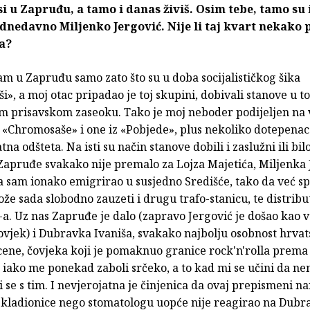
i u Zapruđu, a tamo i danas živiš. Osim tebe, tamo su 
odnedavno Miljenko Jergović. Nije li taj kvart nekako
ca?
m u Zapruđu samo zato što su u doba socijalističkog šika
», a moj otac pripadao je toj skupini, dobivali stanove u t
m prisavskom zaseoku. Tako je moj neboder podijeljen na 
«Chromosaše» i one iz «Pobjede», plus nekoliko dotepenaca
tna odšteta. Na isti su način stanove dobili i zaslužni ili bil
Zapruđe svakako nije premalo za Lojza Majetića, Miljenka 
ja sam ionako emigrirao u susjedno Središće, tako da već 
že sada slobodno zauzeti i drugu trafo-stanicu, te distribu
a. Uz nas Zapruđe je dalo (zapravo Jergović je došao kao 
ovjek) i Dubravka Ivaniša, svakako najbolju osobnost hrva
cene, čovjeka koji je pomaknuo granice rock'n'rolla prema
 iako me ponekad zaboli srčeko, a to kad mi se učini da n
 se s tim. I nevjerojatna je činjenica da ovaj prepismeni na
u kladionice nego stomatologu uopće nije reagirao na Dub