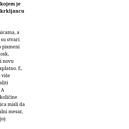
 kojem je
m krkljancu
nicama, a
 su stvari
o pismeni
iosk,
 i novu
splatno. E,
 više
liti
 A
 količine
ica misli da
alni mesar,
joj