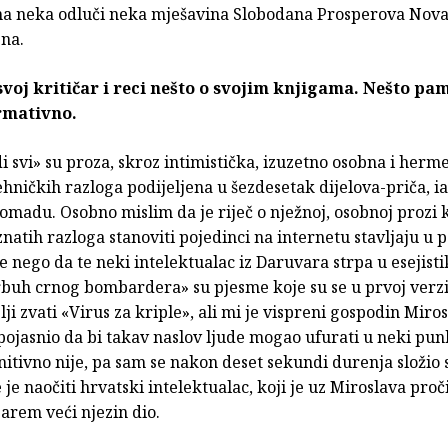
ina neka odluči neka mješavina Slobodana Prosperova Nova
na.
voj kritičar i reci nešto o svojim knjigama. Nešto pa
irmativno.
di svi» su proza, skroz intimistička, izuzetno osobna i herme
 tehničkih razloga podijeljena u šezdesetak dijelova-priča, ia
madu. Osobno mislim da je riječ o nježnoj, osobnoj prozi k
atih razloga stanoviti pojedinci na internetu stavljaju u po
je nego da te neki intelektualac iz Daruvara strpa u esejist
Trbuh crnog bombardera» su pjesme koje su se u prvoj verzi
lji zvati «Virus za kriple», ali mi je vispreni gospodin Miro
ojasnio da bi takav naslov ljude mogao ufurati u neki punk
nitivno nije, pa sam se nakon deset sekundi durenja složio s
je naočiti hrvatski intelektualac, koji je uz Miroslava proči
 barem veći njezin dio.