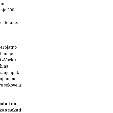
nim
anje 200
e detalje.
jerojatno
ah mi je
či «Voćku
li na
sanje ipak
kaj bu me
ve sokove iz
ada i na
 kao nekad