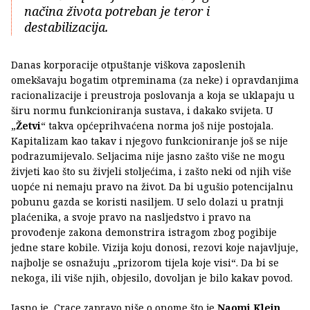
načina života potreban je teror i
destabilizacija.
Danas korporacije otpuštanje viškova zaposlenih
omekšavaju bogatim otpreminama (za neke) i opravdanjima
racionalizacije i preustroja poslovanja a koja se uklapaju u
širu normu funkcioniranja sustava, i dakako svijeta. U
„
Žetvi
“ takva općeprihvaćena norma još nije postojala.
Kapitalizam kao takav i njegovo funkcioniranje još se nije
podrazumijevalo. Seljacima nije jasno zašto više ne mogu
živjeti kao što su živjeli stoljećima, i zašto neki od njih više
uopće ni nemaju pravo na život. Da bi ugušio potencijalnu
pobunu gazda se koristi nasiljem. U selo dolazi u pratnji
plaćenika, a svoje pravo na nasljedstvo i pravo na
provođenje zakona demonstrira istragom zbog pogibije
jedne stare kobile. Vizija koju donosi, rezovi koje najavljuje,
najbolje se osnažuju „prizorom tijela koje visi“. Da bi se
nekoga, ili više njih, objesilo, dovoljan je bilo kakav povod.
Jasno je, Crace zapravo piše o onome što je
Naomi Klein