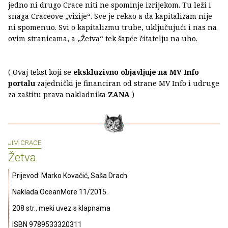
jedno ni drugo Crace niti ne spominje izrijekom. Tu leži i
snaga Craceove „vizije“. Sve je rekao a da kapitalizam nije
ni spomenuo. Svi o kapitalizmu trube, uključujući i nas na
ovim stranicama, a „Žetva“ tek šapće čitatelju na uho.
( Ovaj tekst koji se
ekskluzivno objavljuje na MV Info
portalu
zajednički je financiran od strane MV Info i udruge
za zaštitu prava nakladnika
ZANA
)
JIM CRACE
Žetva
Prijevod: Marko Kovačić, Saša Drach
Naklada OceanMore 11/2015.
208 str., meki uvez s klapnama
ISBN 9789533320311