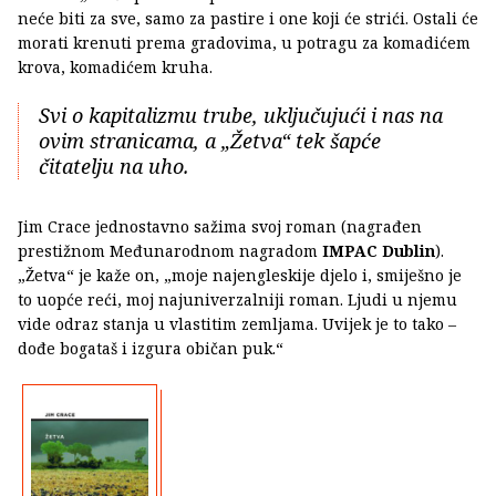
neće biti za sve, samo za pastire i one koji će strići. Ostali će
morati krenuti prema gradovima, u potragu za komadićem
krova, komadićem kruha.
Svi o kapitalizmu trube, uključujući i nas na
ovim stranicama, a „Žetva“ tek šapće
čitatelju na uho.
Jim Crace jednostavno sažima svoj roman (nagrađen
prestižnom Međunarodnom nagradom
IMPAC Dublin
).
„Žetva“ je kaže on, „moje najengleskije djelo i, smiješno je
to uopće reći, moj najuniverzalniji roman. Ljudi u njemu
vide odraz stanja u vlastitim zemljama. Uvijek je to tako –
dođe bogataš i izgura običan puk.“