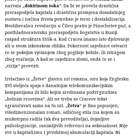
nazvala „
doktrinom šoka
“. Da bi se provela drastična
preraspodjela kapitala i drastična promjena dosadašnjeg
sustava i načina života potreban je teror i destabilizacija.
Neoliberalnu revoluciju u Čileu pratio je Pinochetov puč, a
posthladnoratovsku preraspodjelu bogatstva u Rusiji
raspad struktura SSSR-a. Kod Cracea imamo isto djelovanje
ali u svom iskonskom obliku. Pokornost zajednice ostvarit
će se pokojim vješanjem zbog pogibije kobile, ili istragom
zbog vračanja. A kad se zajednica slomi, onda će se i
„vizija“ provesti.
Izvlačimo iz „Žetve“ glavnu nit romana, onu koja Englesku
XVI stoljeća spaja s današnjim telekomunikacijskim
kompanijama ili bilo kojim sredinama podvrgnutima
„bolnim rezovima“. Ali ne treba se Craceov tekst
ograničavati samo na tu nit. „
Žetva
“ je fino popunjen,
višedimenzionalan roman, odličnog stila (na kojem su
mukotrpno radila čak dva prevoditelja), dojmljive
psihologizacije, zanimljivih referenci na seksualnost. Nije
sve u kapitalizmu i prvobitnoj akumulaciji kapitala. Ni