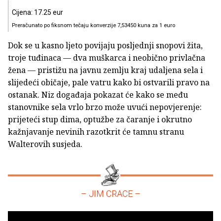
Cijena: 17.25 eur
Preračunato po fiksnom tečaju konverzije 7,53450 kuna za 1 euro
Dok se u kasno ljeto povijaju posljednji snopovi žita,
troje tuđinaca — dva muškarca i neobično privlačna
žena — pristižu na javnu zemlju kraj udaljena sela i
slijedeći običaje, pale vatru kako bi ostvarili pravo na
ostanak. Niz događaja pokazat će kako se među
stanovnike sela vrlo brzo može uvući nepovjerenje:
prijeteći stup dima, optužbe za čaranje i okrutno
kažnjavanje nevinih razotkrit će tamnu stranu
Walterovih susjeda.
– JIM CRACE –