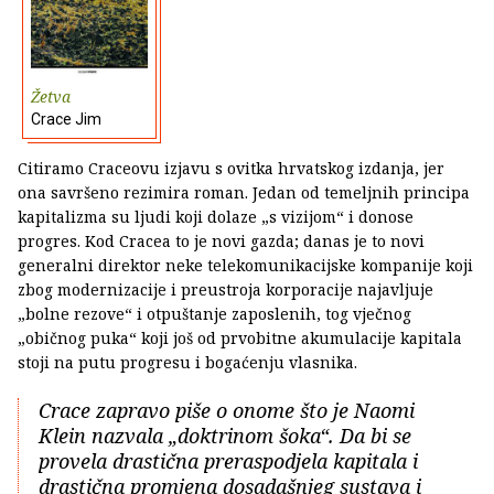
Žetva
Crace Jim
Citiramo Craceovu izjavu s ovitka hrvatskog izdanja, jer
ona savršeno rezimira roman. Jedan od temeljnih principa
kapitalizma su ljudi koji dolaze „s vizijom“ i donose
progres. Kod Cracea to je novi gazda; danas je to novi
generalni direktor neke telekomunikacijske kompanije koji
zbog modernizacije i preustroja korporacije najavljuje
„bolne rezove“ i otpuštanje zaposlenih, tog vječnog
„običnog puka“ koji još od prvobitne akumulacije kapitala
stoji na putu progresu i bogaćenju vlasnika.
Crace zapravo piše o onome što je Naomi
Klein nazvala „doktrinom šoka“. Da bi se
provela drastična preraspodjela kapitala i
drastična promjena dosadašnjeg sustava i