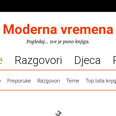
Moderna vremena
Pogledaj... sve je puno knjiga.
e
Razgovori
Djeca
e
Preporuke
Razgovori
Teme
Top lista knji