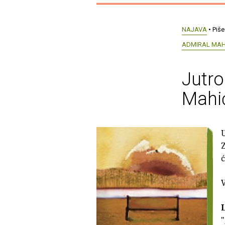
NAJAVA
• Piše
ADMIRAL MAH
Jutro
Mahi
U
Z
ć
V
"