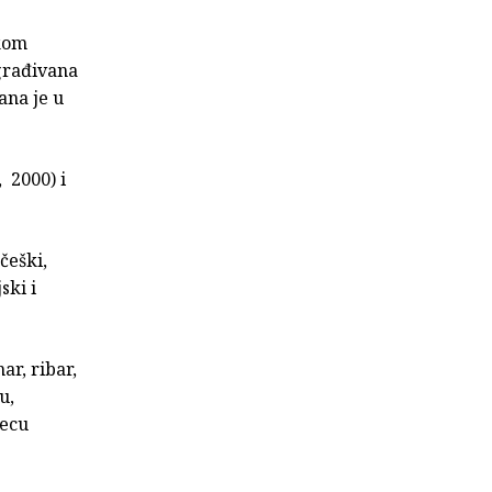
skom
agrađivana
ana je u
 2000) i
češki,
ski i
ar, ribar,
u,
jecu