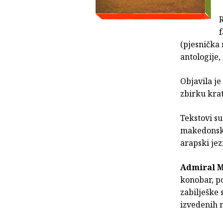
R
f
(pjesnička
antologije,
Objavila je
zbirku krat
Tekstovi su
makedonski,
arapski jez
Admiral M
konobar, po
zabilješke 
izvedenih n