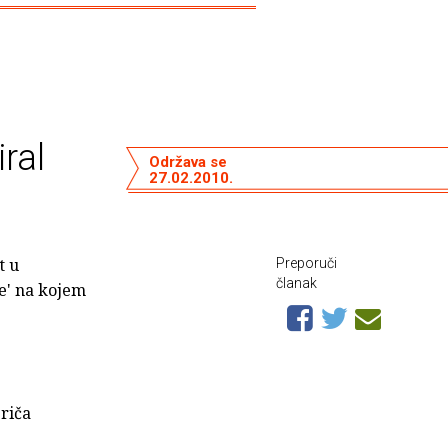
ral
Održava se
27.02.2010.
t u
Preporuči
članak
je' na kojem
priča