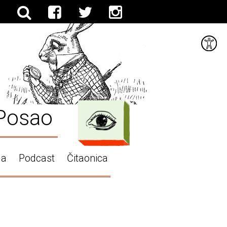
Posao
ga
Podcast
Čitaonica