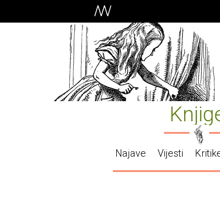
Knjig
Najave
Vijesti
Kritik