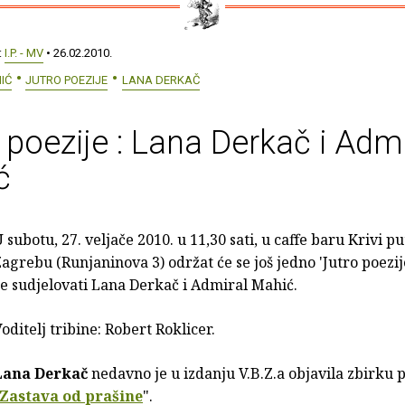
:
I.P. - MV
• 26.02.2010.
IĆ
JUTRO POEZIJE
LANA DERKAČ
 poezije : Lana Derkač i Admi
ć
 subotu, 27. veljače 2010. u 11,30 sati, u caffe baru Krivi pu
agrebu (Runjaninova 3) održat će se još jedno 'Jutro poezi
e sudjelovati Lana Derkač i Admiral Mahić.
oditelj tribine: Robert Roklicer.
Lana Derkač
nedavno je u izdanju V.B.Z.a objavila zbirku 
Zastava od prašine
".