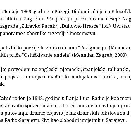
ođena je 1969. godine u Požegi. Diplomirala je na Filozof
akultetu u Zagrebu. Piše poeziju, prozu, drame i eseje. N
 nagrade „Zdravko Pucak“, „Duhovno Hrašće“ itd.). Uvrštav
 panorame i zbornike u zemlji i inozemstvu.
 pet zbirki poezije te zbirku drama "Rezignacija" (Meandar,
kih priča "Osluškivanje anđela" (Meandar, Zagreb, 2003).
 joj prevođeni na engleski, njemački, španjolski, talijanski, 
 poljski, rumunjski, mađarski, malajalamski, oriški, malaj
ik.
ahić
rođen je 1948. godine u Banja Luci. Radio je kao morn
štar, radio spiker, novinar... Pored poezije objavljuje i proz
sa putovanja, drame; objavio je niz dramskih tekstova za d
a Radio-Sarajevu. Živi kao slobodni umjetnik u Sarajevu.