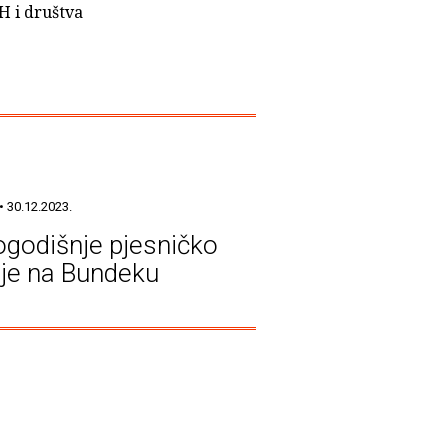
H i društva
• 30.12.2023.
godišnje pjesničko
nje na Bundeku