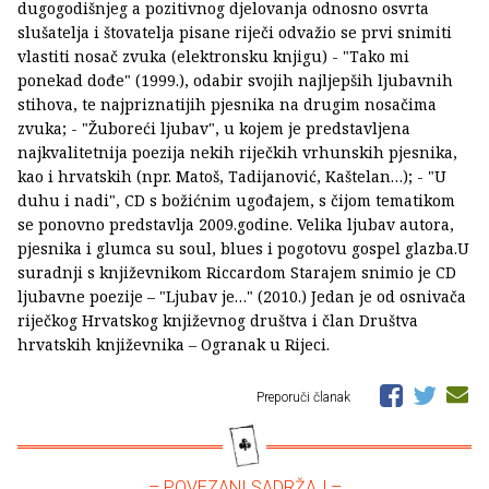
dugogodišnjeg a pozitivnog djelovanja odnosno osvrta
slušatelja i štovatelja pisane riječi odvažio se prvi snimiti
vlastiti nosač zvuka (elektronsku knjigu) - "Tako mi
ponekad dođe" (1999.), odabir svojih najljepših ljubavnih
stihova, te najpriznatijih pjesnika na drugim nosačima
zvuka; - "Žuboreći ljubav", u kojem je predstavljena
najkvalitetnija poezija nekih riječkih vrhunskih pjesnika,
kao i hrvatskih (npr. Matoš, Tadijanović, Kaštelan…); - "U
duhu i nadi", CD s božićnim ugođajem, s čijom tematikom
se ponovno predstavlja 2009.godine. Velika ljubav autora,
pjesnika i glumca su soul, blues i pogotovu gospel glazba.U
suradnji s književnikom Riccardom Starajem snimio je CD
ljubavne poezije – "Ljubav je…" (2010.) Jedan je od osnivača
riječkog Hrvatskog književnog društva i član Društva
hrvatskih književnika – Ogranak u Rijeci.
Preporuči članak
– POVEZANI SADRŽAJ –