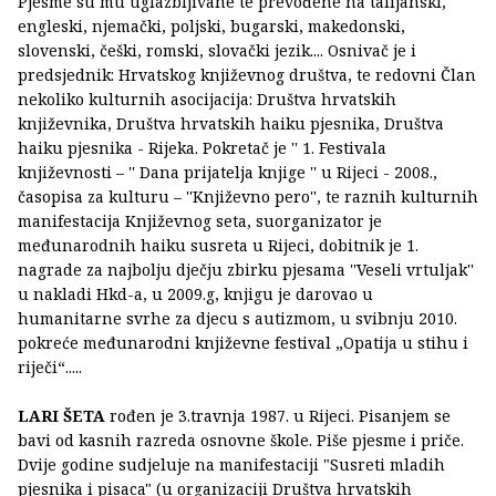
Pjesme su mu uglazbljivane te prevođene na talijanski,
engleski, njemački, poljski, bugarski, makedonski,
slovenski, češki, romski, slovački jezik.... Osnivač je i
predsjednik: Hrvatskog književnog društva, te redovni Član
nekoliko kulturnih asocijacija: Društva hrvatskih
književnika, Društva hrvatskih haiku pjesnika, Društva
haiku pjesnika - Rijeka. Pokretač je '' 1. Festivala
književnosti – '' Dana prijatelja knjige '' u Rijeci - 2008.,
časopisa za kulturu – ''Književno pero'', te raznih kulturnih
manifestacija Književnog seta, suorganizator je
međunarodnih haiku susreta u Rijeci, dobitnik je 1.
nagrade za najbolju dječju zbirku pjesama ''Veseli vrtuljak''
u nakladi Hkd-a, u 2009.g, knjigu je darovao u
humanitarne svrhe za djecu s autizmom, u svibnju 2010.
pokreće međunarodni književne festival „Opatija u stihu i
riječi“.....
LARI ŠETA
rođen je 3.travnja 1987. u Rijeci. Pisanjem se
bavi od kasnih razreda osnovne škole. Piše pjesme i priče.
Dvije godine sudjeluje na manifestaciji "Susreti mladih
pjesnika i pisaca" (u organizaciji Društva hrvatskih