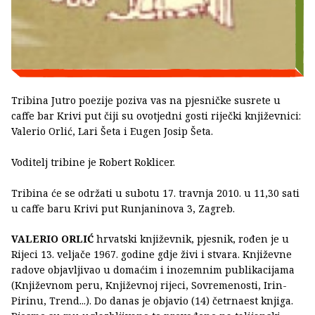
Tribina Jutro poezije poziva vas na pjesničke susrete u
caffe bar Krivi put čiji su ovotjedni gosti riječki književnici:
Valerio Orlić, Lari Šeta i Eugen Josip Šeta.
Voditelj tribine je Robert Roklicer.
Tribina će se održati u subotu 17. travnja 2010. u 11,30 sati
u caffe baru Krivi put Runjaninova 3, Zagreb.
VALERIO ORLIĆ
hrvatski književnik, pjesnik, rođen je u
Rijeci 13. veljače 1967. godine gdje živi i stvara. Književne
radove objavljivao u domaćim i inozemnim publikacijama
(Književnom peru, Književnoj rijeci, Sovremenosti, Irin-
Pirinu, Trend...). Do danas je objavio (14) četrnaest knjiga.