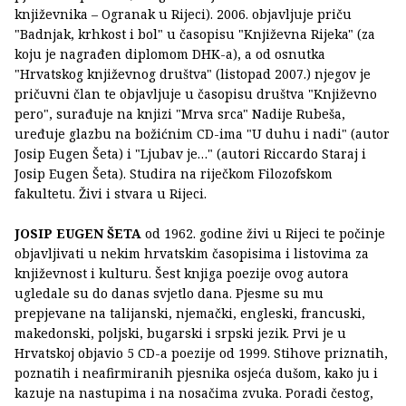
književnika – Ogranak u Rijeci). 2006. objavljuje priču
"Badnjak, krhkost i bol" u časopisu "Književna Rijeka" (za
koju je nagrađen diplomom DHK-a), a od osnutka
"Hrvatskog književnog društva" (listopad 2007.) njegov je
pričuvni član te objavljuje u časopisu društva "Književno
pero", surađuje na knjizi "Mrva srca" Nadije Rubeša,
uređuje glazbu na božićnim CD-ima "U duhu i nadi" (autor
Josip Eugen Šeta) i "Ljubav je…" (autori Riccardo Staraj i
Josip Eugen Šeta). Studira na riječkom Filozofskom
fakultetu. Živi i stvara u Rijeci.
JOSIP EUGEN ŠETA
od 1962. godine živi u Rijeci te počinje
objavljivati u nekim hrvatskim časopisima i listovima za
književnost i kulturu. Šest knjiga poezije ovog autora
ugledale su do danas svjetlo dana. Pjesme su mu
prepjevane na talijanski, njemački, engleski, francuski,
makedonski, poljski, bugarski i srpski jezik. Prvi je u
Hrvatskoj objavio 5 CD-a poezije od 1999. Stihove priznatih,
poznatih i neafirmiranih pjesnika osjeća dušom, kako ju i
kazuje na nastupima i na nosačima zvuka. Poradi čestog,