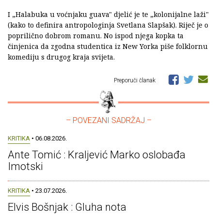
I „Halabuka u voćnjaku guava" djelić je te „kolonijalne laži"
(kako to definira antropologinja Svetlana Slapšak). Riječ je o
poprilično dobrom romanu. No ispod njega kopka ta
činjenica da zgodna studentica iz New Yorka piše folklornu
komediju s drugog kraja svijeta.
Preporuči članak
– POVEZANI SADRŽAJ –
KRITIKA
• 06.08.2026.
Ante Tomić : Kraljević Marko oslobađa
Imotski
KRITIKA
• 23.07.2026.
Elvis Bošnjak : Gluha nota