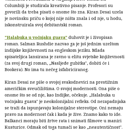
Columbiji je studirala kreativno pisanje. Profesori su
govorili da treba pisati o onome što zna. Kiran Desai uzela
je novinsku priču o kojoj nije ništa znala i od nje, u hodu,
iskonstruirala svoj debitantski roman.
"Halabuka u voćnjaku guava"
duhovit je i živopisan
roman. Salman Rushdie nazvao ga je još jednim uzeltom
indijske književnosti na engleskom jeziku. Mlada
spisateljica lansirana je ravno u elitu svjetske književnosti
(za svoj drugi roman, „Nasljeđe gubitka", dobiti će i
Bookera). No ima tu nečeg isfabriciranog.
Kiran Desai ne piše o svojoj svakodnevici na prestižnim
američkim sveučilištima. O svojoj modernosti. Ona piše o
onome što se od nje, kao Indijke, očekuje. „Halabuka u
voćnjaku guava" je neokolonijalni refleks. Od nezapadnjaka
se traži da ispunjavaju kolonijalne stereotipe. Oni nemaju
pravo na modernost čak i kada je žive. Znamo kako to ide.
Balkanci moraju biti žrtve rata i snimati filmove u maniri
Kusturice. Odmak od toga tumači se kao „neautentičnost".