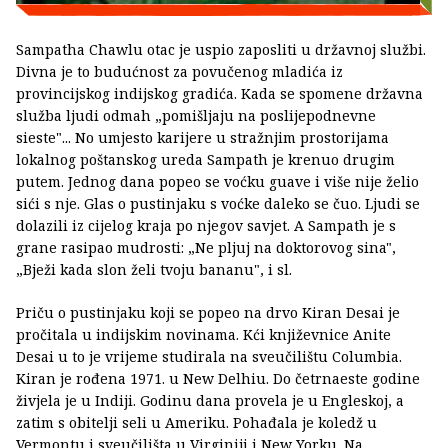
Sampatha Chawlu otac je uspio zaposliti u državnoj službi.
Divna je to budućnost za povučenog mladića iz
provincijskog indijskog gradića. Kada se spomene državna
služba ljudi odmah „pomišljaju na poslijepodnevne
sieste"... No umjesto karijere u stražnjim prostorijama
lokalnog poštanskog ureda Sampath je krenuo drugim
putem. Jednog dana popeo se voćku guave i više nije želio
sići s nje. Glas o pustinjaku s voćke daleko se čuo. Ljudi se
dolazili iz cijelog kraja po njegov savjet. A Sampath je s
grane rasipao mudrosti: „Ne pljuj na doktorovog sina",
„Bježi kada slon želi tvoju bananu", i sl.
Priču o pustinjaku koji se popeo na drvo Kiran Desai je
pročitala u indijskim novinama. Kći književnice Anite
Desai u to je vrijeme studirala na sveučilištu Columbia.
Kiran je rođena 1971. u New Delhiu. Do četrnaeste godine
živjela je u Indiji. Godinu dana provela je u Engleskoj, a
zatim s obitelji seli u Ameriku. Pohađala je koledž u
Vermontu i sveučilišta u Virginiji i New Yorku. Na