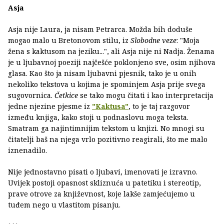
Asja
Asja nije Laura, ja nisam Petrarca. Možda bih doduše
mogao malo u Bretonovom stilu, iz
Slobodne veze
: "Moja
žena s kaktusom na jeziku...", ali Asja nije ni Nadja. Ženama
je u ljubavnoj poeziji najčešće poklonjeno sve, osim njihova
glasa. Kao što ja nisam ljubavni pjesnik, tako je u onih
nekoliko tekstova u kojima je spominjem Asja prije svega
sugovornica.
Četkice
se tako mogu čitati i kao interpretacija
jedne njezine pjesme iz
"Kaktusa"
, to je taj razgovor
između knjiga, kako stoji u podnaslovu moga teksta.
Smatram ga najintimnijim tekstom u knjizi. No mnogi su
čitatelji baš na njega vrlo pozitivno reagirali, što me malo
iznenadilo.
Nije jednostavno pisati o ljubavi, imenovati je izravno.
Uvijek postoji opasnost skliznuća u patetiku i stereotip,
prave otrove za književnost, koje lakše zamjećujemo u
tuđem nego u vlastitom pisanju.