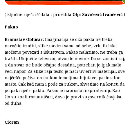
( ključne riječi iščitala i priredila
Olja Savičević Ivančević
)
Pakao
Branislav Oblučar:
Imaginacija se oko pakla ne treba
naročito truditi, slike naviru same od sebe, vrlo ih lako
možemo povezati s iskustvom. Pakao nalazimo, ne treba ga
tražiti. Uključite televizor, otvorite novine. Da se zamisli raj,
a da stvar ne bude očajno dosadna, potreban je ipak malo
veći napor. Za slike raja teško je naći uvjerljiv materijal, sve
najčešće počiva na tankim temeljima bljutave, pastoralne
mašte. Čak kad nam i pođe za rukom, shvatimo na koncu da
je ipak riječ o paklu. Pakao je naprosto inspirativniji. Kao
što su znali romantičari, đavo je pravi sugovornik čovjeka
od duha.
Cioran