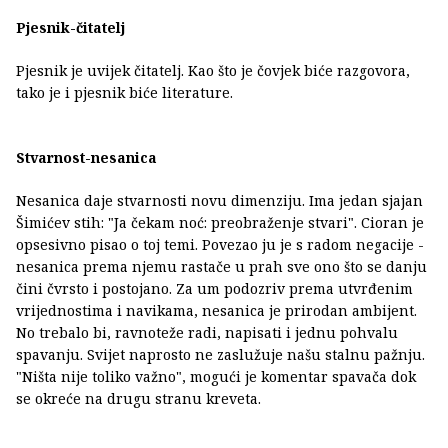
Pjesnik-čitatelj
Pjesnik je uvijek čitatelj. Kao što je čovjek biće razgovora,
tako je i pjesnik biće literature.
Stvarnost-nesanica
Nesanica daje stvarnosti novu dimenziju. Ima jedan sjajan
Šimićev stih: "Ja čekam noć: preobraženje stvari". Cioran je
opsesivno pisao o toj temi. Povezao ju je s radom negacije -
nesanica prema njemu rastače u prah sve ono što se danju
čini čvrsto i postojano. Za um podozriv prema utvrđenim
vrijednostima i navikama, nesanica je prirodan ambijent.
No trebalo bi, ravnoteže radi, napisati i jednu pohvalu
spavanju. Svijet naprosto ne zaslužuje našu stalnu pažnju.
"Ništa nije toliko važno", mogući je komentar spavača dok
se okreće na drugu stranu kreveta.