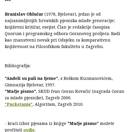
***
Branislav Oblučar
(1978, Bjelovar), jedan je od
najzanimljivijih hrvatskih pjesnika mlađe generacije;
književni kritičar, esejist. Član je redakcije časopisa
Quorum i programskog odbora Goranovog proljeća. Radi
kao znanstveni novak pri Odsjeku za komparativnu
književnost na Filozofskom fakultetu u Zagrebu.
Bibliografija:
"Anđeli su pali na tjeme"
, s Boškom Kuzmanovićem,
Gimnazija Bjelovar, 1997.
"Mačje pismo"
, SKUD Ivan Goran Kovačić (nagrada Goran
za mlade pjesnike), Zagreb 2006.
"Pucketanja"
, Algoritam, Zagreb 2010.
- kraći izbor pjesama iz knjige
"Mačje pismo"
možete
pročitati
ovdje
.