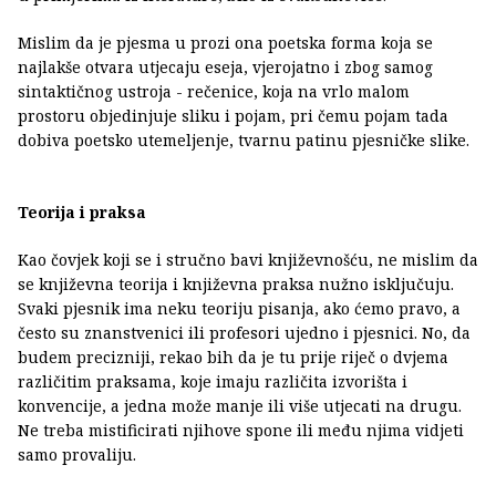
Mislim da je pjesma u prozi ona poetska forma koja se
najlakše otvara utjecaju eseja, vjerojatno i zbog samog
sintaktičnog ustroja - rečenice, koja na vrlo malom
prostoru objedinjuje sliku i pojam, pri čemu pojam tada
dobiva poetsko utemeljenje, tvarnu patinu pjesničke slike.
Teorija i praksa
Kao čovjek koji se i stručno bavi književnošću, ne mislim da
se književna teorija i književna praksa nužno isključuju.
Svaki pjesnik ima neku teoriju pisanja, ako ćemo pravo, a
često su znanstvenici ili profesori ujedno i pjesnici. No, da
budem precizniji, rekao bih da je tu prije riječ o dvjema
različitim praksama, koje imaju različita izvorišta i
konvencije, a jedna može manje ili više utjecati na drugu.
Ne treba mistificirati njihove spone ili među njima vidjeti
samo provaliju.