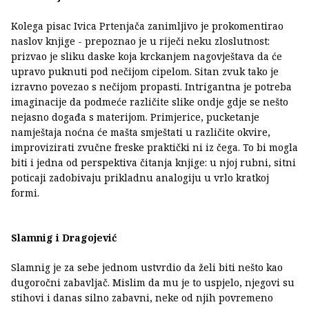
Kolega pisac Ivica Prtenjača zanimljivo je prokomentirao
naslov knjige - prepoznao je u riječi neku zloslutnost:
prizvao je sliku daske koja krckanjem nagovještava da će
upravo puknuti pod nečijom cipelom. Sitan zvuk tako je
izravno povezao s nečijom propasti. Intrigantna je potreba
imaginacije da podmeće različite slike ondje gdje se nešto
nejasno događa s materijom. Primjerice, pucketanje
namještaja noćna će mašta smještati u različite okvire,
improvizirati zvučne freske praktički ni iz čega. To bi mogla
biti i jedna od perspektiva čitanja knjige: u njoj rubni, sitni
poticaji zadobivaju prikladnu analogiju u vrlo kratkoj
formi.
Slamnig
i Dragojević
Slamnig je za sebe jednom ustvrdio da želi biti nešto kao
dugoročni zabavljač. Mislim da mu je to uspjelo, njegovi su
stihovi i danas silno zabavni, neke od njih povremeno