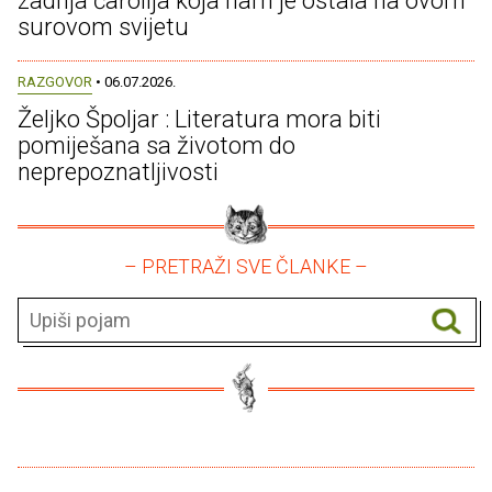
zadnja čarolija koja nam je ostala na ovom
surovom svijetu
RAZGOVOR
• 06.07.2026.
Željko Špoljar : Literatura mora biti
pomiješana sa životom do
neprepoznatljivosti
– PRETRAŽI SVE ČLANKE –