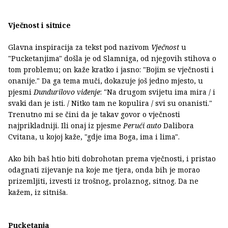
Vječnost i sitnice
Glavna inspiracija za tekst pod nazivom
Vječnost
u
"Pucketanjima" došla je od Slamniga, od njegovih stihova o
tom problemu; on kaže kratko i jasno: "Bojim se vječnosti i
onanije." Da ga tema muči, dokazuje još jedno mjesto, u
pjesmi
Dundurilovo viđenje
: "Na drugom svijetu ima mira / i
svaki dan je isti. / Nitko tam ne kopulira / svi su onanisti."
Trenutno mi se čini da je takav govor o vječnosti
najprikladniji. Ili onaj iz pjesme
Perući auto
Dalibora
Cvitana, u kojoj kaže, "gdje ima Boga, ima i lima".
Ako bih baš htio biti dobrohotan prema vječnosti, i pristao
odagnati zijevanje na koje me tjera, onda bih je morao
prizemljiti, izvesti iz trošnog, prolaznog, sitnog. Da ne
kažem, iz sitniša.
Pucketanja