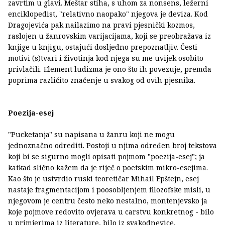
zavrtim u glavi. Meštar stiha, s uhom za nonsens, ležerni
enciklopedist, "relativno naopako" njegova je deviza. Kod
Dragojevića pak nailazimo na pravi pjesnički kozmos,
raslojen u žanrovskim varijacijama, koji se preobražava iz
knjige u knjigu, ostajući dosljedno prepoznatljiv. Česti
motivi (s)tvari i životinja kod njega su me uvijek osobito
privlačili. Element ludizma je ono što ih povezuje, premda
poprima različito značenje u svakog od ovih pjesnika.
Poezija-esej
"Pucketanja"
su napisana u žanru koji ne mogu
jednoznačno odrediti. Postoji u njima određen broj tekstova
koji bi se sigurno mogli opisati pojmom "poezija-esej"; ja
katkad slično kažem da je riječ o poetskim mikro-esejima.
Kao što je ustvrdio ruski teoretičar Mihail Epštejn, esej
nastaje fragmentacijom i poosobljenjem filozofske misli, u
njegovom je centru često neko nestalno, montenjevsko ja
koje pojmove redovito ovjerava u carstvu konkretnog - bilo
u primjerima iz literature, bilo iz svakodnevice.