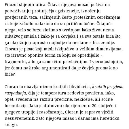
Filozof slijepih ulica. Čitava njegova misao počiva na
potvrđivanju proturječja egzistencije, iznošenju
pretjeranih teza, začinjenih često grotesknim cerekanjem,
za koje začudo nalazimo da su prilično točne. Čitajući
njega, vrlo se brzo složimo s tvrdnjom kako život nema
nikakvog smisla i kako je za čovjeka i za sva ostala bića što
ga okružuju naprosto najbolje da nestane s lica zemlje.
Cioran je pisac koji misli isključivo u velikim dimenzijama,
što izravno oponira formi za koju se opredijelio -
fragmentu, a to ga samo čini privlačnijim. I vjerodostojnim,
jer čemu naširoko argumentirati da je čovjek promašeno
biće?
Cioran to obavlja nizom kratkih likvidacija,
kratkih pregleda
raspadanja
, čija je temperatura redovito povišena, iako,
opet, svedena na razinu precizne, nekićene, ali sočne
formulacije. Iako je duhovno ukorijenjen u 20. stoljeće i
njegove utopije i razočaranja, Cioran je zapravo vječiti
nesuvremenik. Zato njegova misao i danas ima heretičku
snagu.