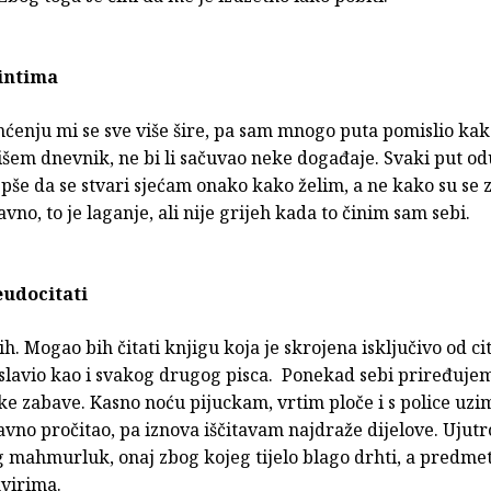
 intima
enju mi se sve više šire, pa sam mnogo puta pomislio kako
išem dnevnik, ne bi li sačuvao neke događaje. Svaki put o
jepše da se stvari sjećam onako kako želim, a ne kako su se z
avno, to je laganje, ali nije grijeh kada to činim sam sebi.
seudocitati
. Mogao bih čitati knjigu koja je skrojena isključivo od cit
 slavio kao i svakog drugog pisca. Ponekad sebi priređuje
ke zabave. Kasno noću pijuckam, vrtim ploče i s police uz
avno pročitao, pa iznova iščitavam najdraže dijelove. Ujut
 mahmurluk, onaj zbog kojeg tijelo blago drhti, a predmeti
kvirima.