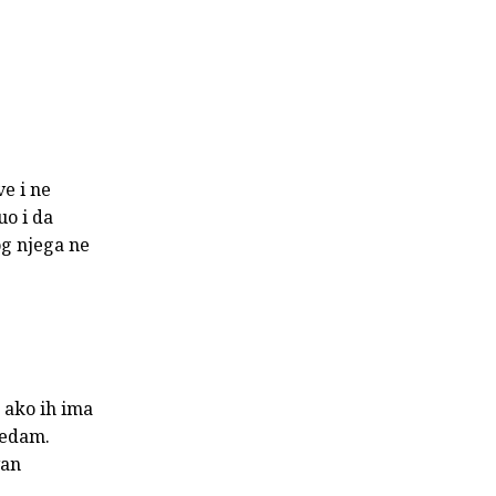
e i ne
uo i da
og njega ne
 ako ih ima
sedam.
van