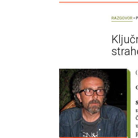
RAZGOVOR
• P
Ključ
strah
(
s
Č
u
p