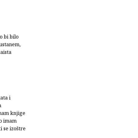
 bi bilo
dustanem,
aista
ata i
m
imam knjige
ro imam
 se izoštre