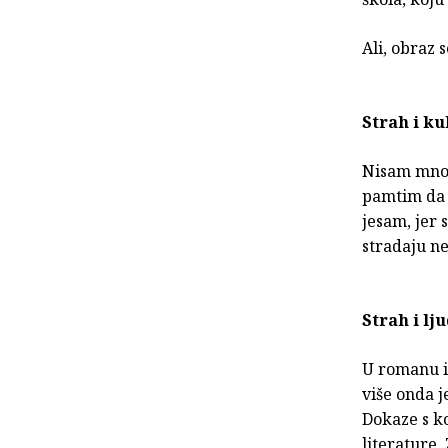
Ali, obraz 
Strah i k
Nisam mnog
pamtim da 
jesam, jer
stradaju ne
Strah i lj
U romanu i
više onda j
Dokaze s ko
literature.