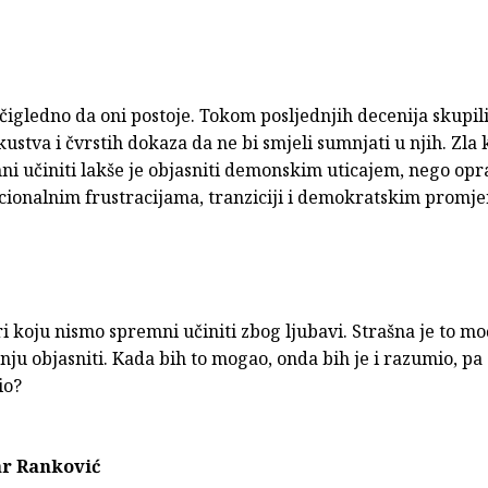
čigledno da oni postoje. Tokom posljednjih decenija skupil
kustva i čvrstih dokaza da ne bi smjeli sumnjati u njih. Zla 
ni učiniti lakše je objasniti demonskim uticajem, nego op
nacionalnim frustracijama, tranziciji i demokratskim promj
 koju nismo spremni učiniti zbog ljubavi. Strašna je to m
nju objasniti. Kada bih to mogao, onda bih je i razumio, pa
io?
r Ranković