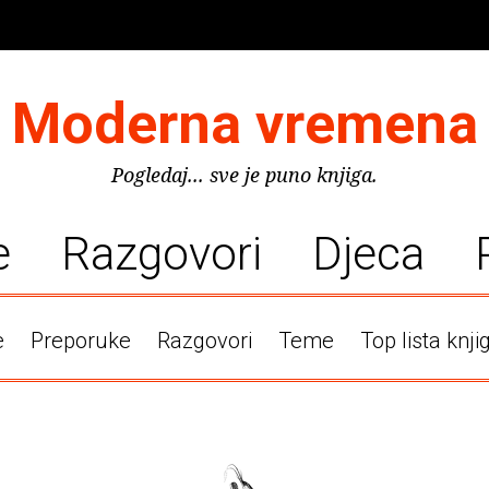
Moderna vremena
Pogledaj... sve je puno knjiga.
e
Razgovori
Djeca
e
Preporuke
Razgovori
Teme
Top lista knji