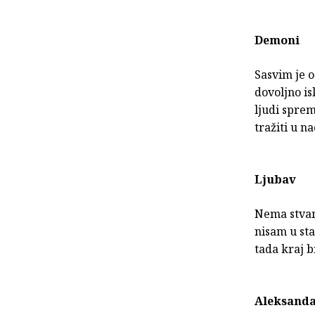
Demoni
Sasvim je o
dovoljno is
ljudi sprem
tražiti u 
Ljubav
Nema stvari
nisam u sta
tada kraj b
Aleksanda