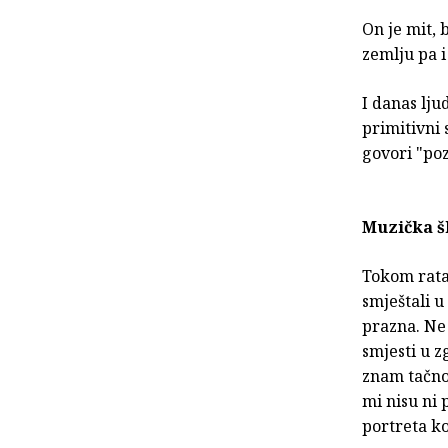
On je mit, 
zemlju pa i
I danas lju
primitivni 
govori "poz
Muzička š
Tokom rata 
smještali u
prazna. Ne 
smjesti u z
znam tačno 
mi nisu ni 
portreta k