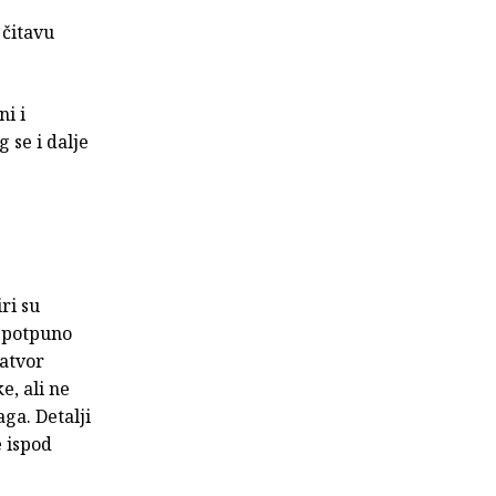
 čitavu
ni i
 se i dalje
ri su
e potpuno
zatvor
e, ali ne
ga. Detalji
e ispod