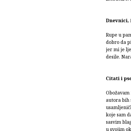
Dnevnici,
Rupe u pamć
dobro da p
jer mi je l
desile. Nar
Citati i p
Obožavam ih
autora bih
usamljenič
koje sam d
sasvim blag
u svojim o