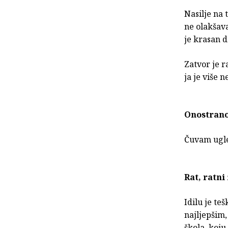
Nasilje na 
ne olakšava
je krasan d
Zatvor je ra
ja je više 
Onostran
Čuvam ugle
Rat, ratni
Idilu je te
najljepšim
škola, koj