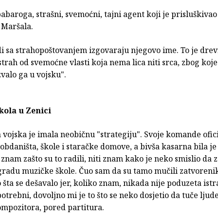
babaroga, strašni, svemoćni, tajni agent koji je prisluškivao
 Maršala.
di sa strahopoštovanjem izgovaraju njegovo ime. To je drev
strah od svemoćne vlasti koja nema lica niti srca, zbog kojeg
valo ga u vojsku".
kola u Zenici
vojska je imala neobičnu "strategiju". Svoje komande ofici
 obdaništa, škole i staračke domove, a bivša kasarna bila j
znam zašto su to radili, niti znam kako je neko smislio da 
gradu muzičke škole. Čuo sam da su tamo mučili zatvorenik
šta se dešavalo jer, koliko znam, nikada nije poduzeta istra
potrebni, dovoljno mi je to što se neko dosjetio da tuče ljud
ompozitora, pored partitura.