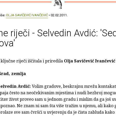
iše:
OLJA SAVIČEVIĆ IVANČEVIĆ
• 02.02.2011.
ne riječi - Selvedin Avdić: 'S
ova'
 ključne riječi iščitala i priredila
Olja Savičević Ivančević
Grad, zemlja
Selvedin Avdić:
Volim gradove, beskrajnu mrežu kontakat
paja često na neočekivanim mjestima i nudi bezbroj moguć
itav život proveo sam u jednom gradu i mislim da ga još u
poznao. Ne znam ni sam šta više tražim u njemu, ali kako 
rolaze sve sam čvršći u uvjerenju da je čista zabluda kak