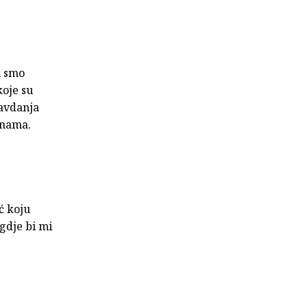
i smo
koje su
ravdanja
enama.
oć koju
 gdje bi mi