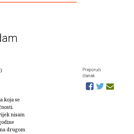
edam
)
Preporuči
članak
a koja se
nosti.
vijek nisam
godine
o na drugom