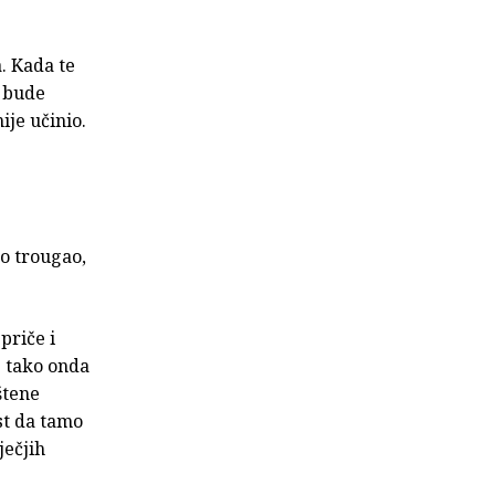
a. Kada te
a bude
ije učinio.
eo trougao,
priče i
e tako onda
štene
st da tamo
ječjih