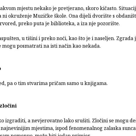
takvom mjestu nekako je pretjerano, skoro kičasto. Situaci
 ni okruženje Muzičke škole. Ona dijeli dvorište s obdaniš
rvored, preko puta je biblioteka, a iza nje pozorište.
spušten, u tišini i preko noći, kao što je i naseljen. Zgrada j
ne mogu posmatrati na isti način kao nekada.
o
d, pa o tim stvarima pričam samo u knjigama.
 zločini
ško izgraditi, a nevjerovatno lako srušiti. Zločini se mogu d
, najnevinijim mjestima, ispod fenomenalnog zalaska sunc
u sam pomenuo, može biti jedan primjer.