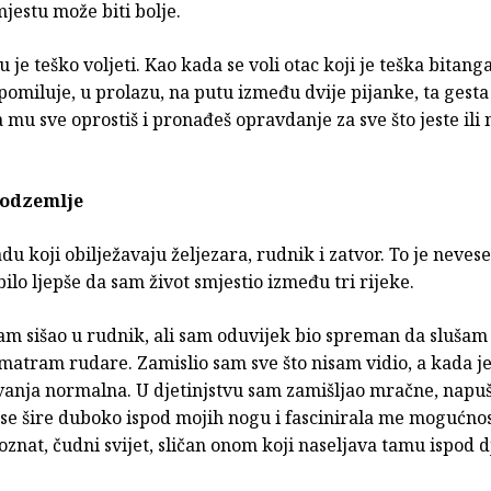
jestu može biti bolje.
 je teško voljeti. Kao kada se voli otac koji je teška bitang
pomiluje, u prolazu, na putu između dvije pijanke, ta gest
 mu sve oprostiš i pronađeš opravdanje za sve što jeste ili n
podzemlje
du koji obilježavaju željezara, rudnik i zatvor. To je neves
bilo ljepše da sam život smjestio između tri rijeke.
m sišao u rudnik, ali sam oduvijek bio spreman da slušam 
atram rudare. Zamislio sam sve što nisam vidio, a kada j
ivanja normalna. U djetinjstvu sam zamišljao mračne, napu
 se šire duboko ispod mojih nogu i fascinirala me mogućno
oznat, čudni svijet, sličan onom koji naseljava tamu ispod d