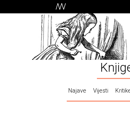
Knjig
Najave
Vijesti
Kritik