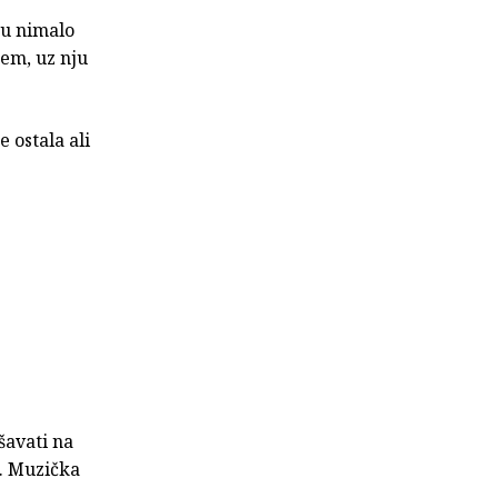
ju nimalo
tem, uz nju
e ostala ali
ešavati na
a. Muzička