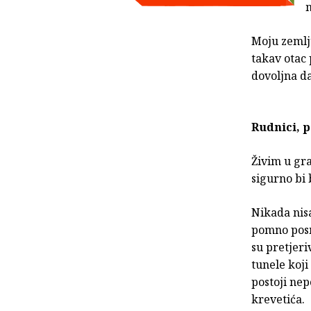
m
Moju zemlju
takav otac 
dovoljna da
Rudnici, 
Živim u gra
sigurno bi 
Nikada nisa
pomno posm
su pretjer
tunele koji
postoji nep
krevetića.