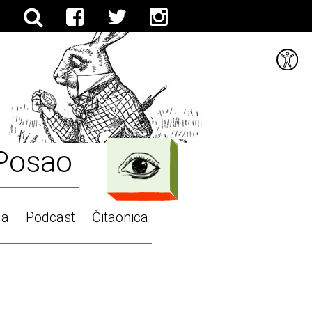
Posao
ga
Podcast
Čitaonica