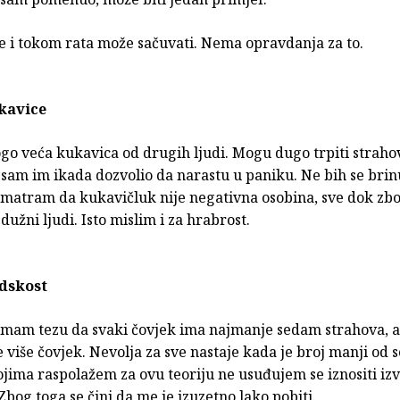
se i tokom rata može sačuvati. Nema opravdanja za to.
ukavice
o veća kukavica od drugih ljudi. Mogu dugo trpiti strahov
sam im ikada dozvolio da narastu u paniku. Ne bih se brin
 smatram da kukavičluk nije negativna osobina, sve dok zb
dužni ljudi. Isto mislim i za hrabrost.
udskost
mam tezu da svaki čovjek ima najmanje sedam strahova, a
e više čovjek. Nevolja za sve nastaje kada je broj manji od 
jima raspolažem za ovu teoriju ne usuđujem se iznositi iz
 Zbog toga se čini da me je izuzetno lako pobiti.