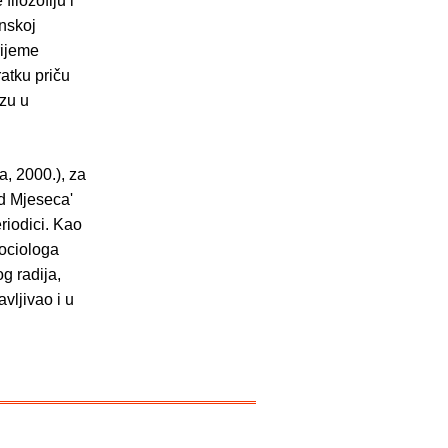
ilozofiju i
anskoj
rijeme
ratku priču
ozu u
a, 2000.), za
d Mjeseca'
riodici. Kao
ociologa
g radija,
vljivao i u