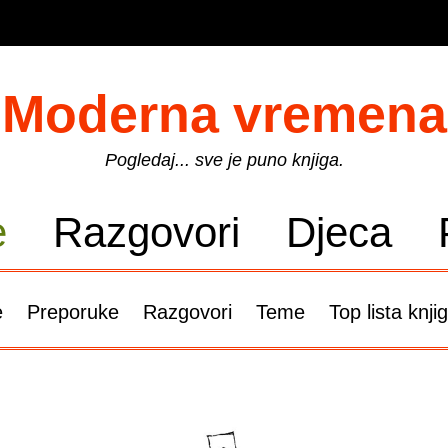
Moderna vremena
Pogledaj... sve je puno knjiga.
e
Razgovori
Djeca
e
Preporuke
Razgovori
Teme
Top lista knji