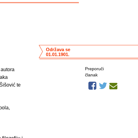
Održava se
01.01.1901.
Preporuči
 autora
članak
daka
Šišović te
pola,