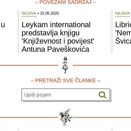
– POVEZANI SADRŽAJ –
NAJAVA
• 15.06.2026.
NAJAVA
 u
Leykam international
Libr
predstavlja knjigu
'Nem
'Književnost i povijest'
Švic
Antuna Paveškovića
– PRETRAŽI SVE ČLANKE –