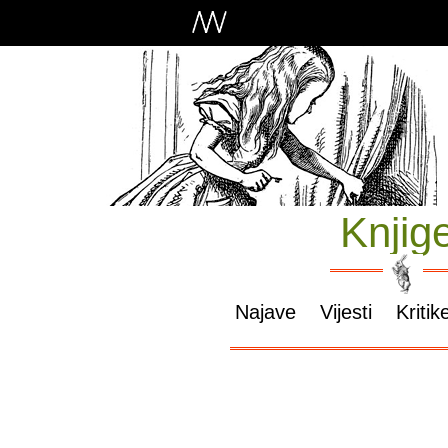
Knjig
Najave
Vijesti
Kritik