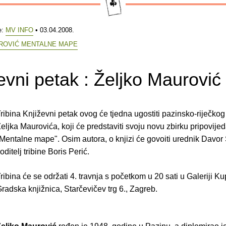
e:
MV INFO
• 03.04.2008.
ROVIĆ MENTALNE MAPE
evni petak : Željko Maurović
ribina Književni petak ovog će tjedna ugostiti pazinsko-riječkog
eljka Maurovića, koji će predstaviti svoju novu zbirku pripovije
Mentalne mape". Osim autora, o knjizi će govoiti urednik Davor 
oditelj tribine Boris Perić.
ribina će se održati 4. travnja s početkom u 20 sati u Galeriji Ku
radska knjižnica, Starčevičev trg 6., Zagreb.