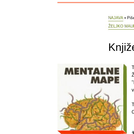
NAJAVA
• Piš
ŽELJKO MAU
Knjiž
T
Ž
"
v
T
G