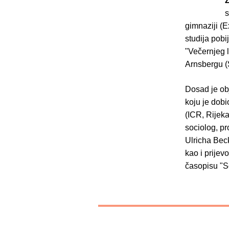
Ž
s
gimnaziji (E
studija pobi
"Večernjeg 
Arnsbergu 
Dosad je obj
koju je dob
(ICR, Rijeka
sociolog, p
Ulricha Beck
kao i prijev
časopisu "So