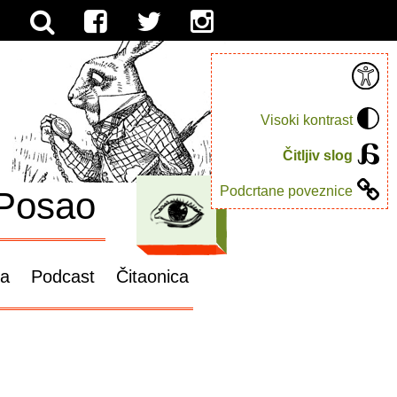
Visoki kontrast
Čitljiv slog
Podcrtane poveznice
Posao
ga
Podcast
Čitaonica