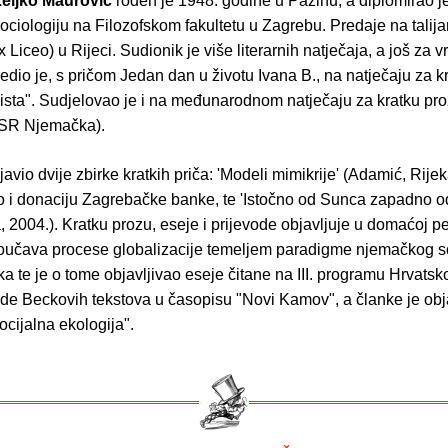
eljko Maurović
rođen je 1948. godine u Pazinu, a diplomirao je f
ociologiju na Filozofskom fakultetu u Zagrebu. Predaje na talij
x Liceo) u Rijeci. Sudionik je više literarnih natječaja, a još za v
jedio je, s pričom Jedan dan u životu Ivana B., na natječaju za k
lista". Sudjelovao je i na međunarodnom natječaju za kratku pr
(SR Njemačka).
avio dvije zbirke kratkih priča: 'Modeli mimikrije' (Adamić, Rijek
io i donaciju Zagrebačke banke, te 'Istočno od Sunca zapadno o
, 2004.). Kratku prozu, eseje i prijevode objavljuje u domaćoj pe
roučava procese globalizacije temeljem paradigme njemačkog s
a te je o tome objavljivao eseje čitane na III. programu Hrvatsko
ode Beckovih tekstova u časopisu "Novi Kamov", a članke je obja
cijalna ekologija".