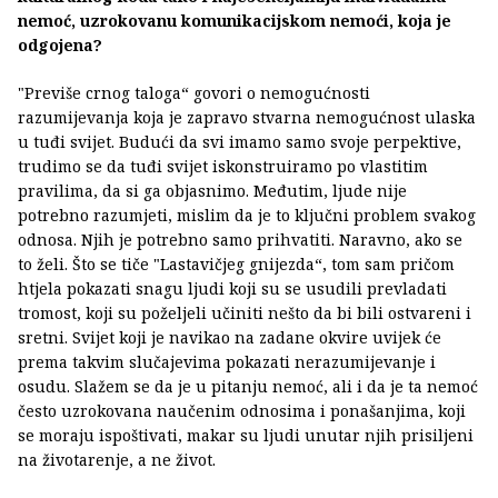
nemoć, uzrokovanu komunikacijskom nemoći, koja je
odgojena?
"Previše crnog taloga“ govori o nemogućnosti
razumijevanja koja je zapravo stvarna nemogućnost ulaska
u tuđi svijet. Budući da svi imamo samo svoje perpektive,
trudimo se da tuđi svijet iskonstruiramo po vlastitim
pravilima, da si ga objasnimo. Međutim, ljude nije
potrebno razumjeti, mislim da je to ključni problem svakog
odnosa. Njih je potrebno samo prihvatiti. Naravno, ako se
to želi. Što se tiče "Lastavičjeg gnijezda“, tom sam pričom
htjela pokazati snagu ljudi koji su se usudili prevladati
tromost, koji su poželjeli učiniti nešto da bi bili ostvareni i
sretni. Svijet koji je navikao na zadane okvire uvijek će
prema takvim slučajevima pokazati nerazumijevanje i
osudu. Slažem se da je u pitanju nemoć, ali i da je ta nemoć
često uzrokovana naučenim odnosima i ponašanjima, koji
se moraju ispoštivati, makar su ljudi unutar njih prisiljeni
na životarenje, a ne život.