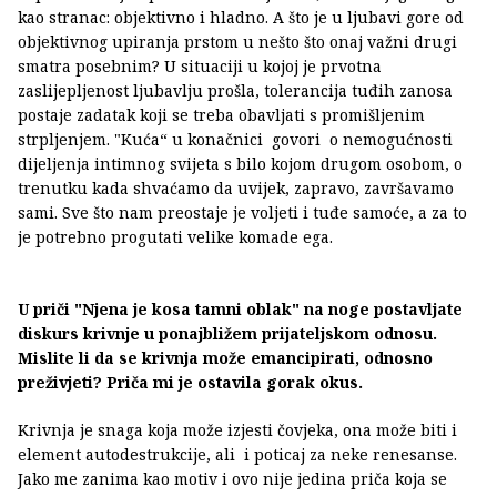
kao stranac: objektivno i hladno. A što je u ljubavi gore od
objektivnog upiranja prstom u nešto što onaj važni drugi
smatra posebnim? U situaciji u kojoj je prvotna
zaslijepljenost ljubavlju prošla, tolerancija tuđih zanosa
postaje zadatak koji se treba obavljati s promišljenim
strpljenjem. "Kuća“ u konačnici govori o nemogućnosti
dijeljenja intimnog svijeta s bilo kojom drugom osobom, o
trenutku kada shvaćamo da uvijek, zapravo, završavamo
sami. Sve što nam preostaje je voljeti i tuđe samoće, a za to
je potrebno progutati velike komade ega.
U priči "Njena je kosa tamni oblak" na noge postavljate
diskurs krivnje u ponajbližem prijateljskom odnosu.
Mislite li da se krivnja može emancipirati, odnosno
preživjeti? Priča mi je ostavila gorak okus.
Krivnja je snaga koja može izjesti čovjeka, ona može biti i
element autodestrukcije, ali i poticaj za neke renesanse.
Jako me zanima kao motiv i ovo nije jedina priča koja se