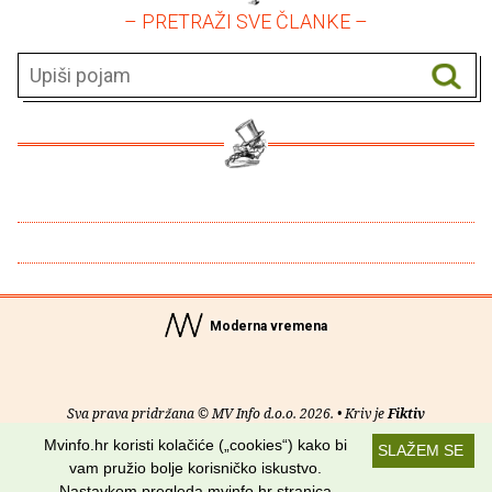
– PRETRAŽI SVE ČLANKE –
Moderna vremena
Sva prava pridržana © MV Info d.o.o. 2026. • Kriv je
Fiktiv
Mvinfo.hr koristi kolačiće („cookies“) kako bi
SLAŽEM SE
O nama
•
Pomoć
•
Uvjeti korištenja
•
RSS kanali
vam pružio bolje korisničko iskustvo.
Nastavkom pregleda mvinfo.hr stranica