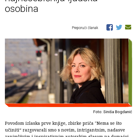
osobina
Preporuči članak
Foto: Siniša Bogdanić
Povodom izlaska prve knjige, zbirke priča "Nema se što
učiniti“ razgovarali smo s novim, intrigantnim, nadasve
zanimljivim i inspirativnim autorskim glasom na domaćoj