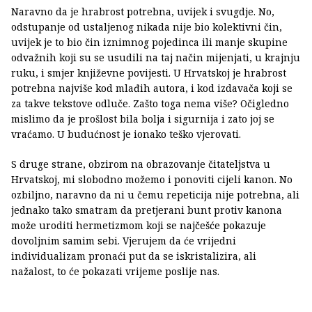
Naravno da je hrabrost potrebna, uvijek i svugdje. No,
odstupanje od ustaljenog nikada nije bio kolektivni čin,
uvijek je to bio čin iznimnog pojedinca ili manje skupine
odvažnih koji su se usudili na taj način mijenjati, u krajnju
ruku, i smjer književne povijesti. U Hrvatskoj je hrabrost
potrebna najviše kod mlađih autora, i kod izdavača koji se
za takve tekstove odluče. Zašto toga nema više? Očigledno
mislimo da je prošlost bila bolja i sigurnija i zato joj se
vraćamo. U budućnost je ionako teško vjerovati.
S druge strane, obzirom na obrazovanje čitateljstva u
Hrvatskoj, mi slobodno možemo i ponoviti cijeli kanon. No
ozbiljno, naravno da ni u čemu repeticija nije potrebna, ali
jednako tako smatram da pretjerani bunt protiv kanona
može uroditi hermetizmom koji se najčešće pokazuje
dovoljnim samim sebi. Vjerujem da će vrijedni
individualizam pronaći put da se iskristalizira, ali
nažalost, to će pokazati vrijeme poslije nas.