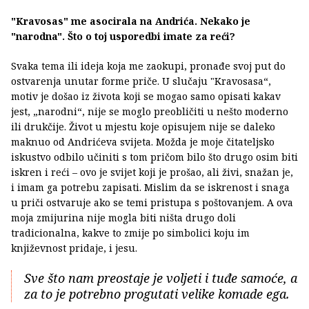
"Kravosas" me asocirala na Andrića. Nekako je
"narodna". Što o toj usporedbi imate za reći?
Svaka tema ili ideja koja me zaokupi, pronađe svoj put do
ostvarenja unutar forme priče. U slučaju "Kravosasa“,
motiv je došao iz života koji se mogao samo opisati kakav
jest, „narodni“, nije se moglo preobličiti u nešto moderno
ili drukčije. Život u mjestu koje opisujem nije se daleko
maknuo od Andrićeva svijeta. Možda je moje čitateljsko
iskustvo odbilo učiniti s tom pričom bilo što drugo osim biti
iskren i reći – ovo je svijet koji je prošao, ali živi, snažan je,
i imam ga potrebu zapisati. Mislim da se iskrenost i snaga
u priči ostvaruje ako se temi pristupa s poštovanjem. A ova
moja zmijurina nije mogla biti ništa drugo doli
tradicionalna, kakve to zmije po simbolici koju im
književnost pridaje, i jesu.
Sve što nam preostaje je voljeti i tuđe samoće, a
za to je potrebno progutati velike komade ega.