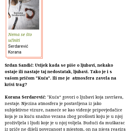
Nema se što
učiniti
Serdarević
Korana
Srđan Sandić: Uvijek kada se piše o ljubavi, nekako
ostaje ili nastaje taj nedostatak, ljubavi. Tako je i s
vašom pričom "Kuća". Ili me je atmosfera zavela na
krivi trag?
Korana Serdarević:
"Kuća“ govori o ljubavi koja završava,
nestaje. Njezina atmosfera je postavljena iz jako
subjektivne vizure, nameće se kao viđenje pripovjedačice
koja je za kuću snažno vezana zbog prošlosti koju je u njoj
proživljela i ljudi koje je u njoj voljela. Budući da muškarac
iz priče ne dijeli povezanost s mjestom, on na njega reagira