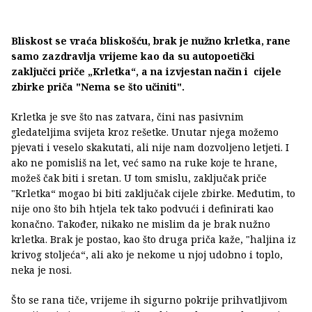
Bliskost se vraća bliskošću, brak je nužno krletka, rane
samo zazdravlja vrijeme kao da su autopoetički
zaključci priče „Krletka“, a na izvjestan način i cijele
zbirke priča "Nema se što učiniti".
Krletka je sve što nas zatvara, čini nas pasivnim
gledateljima svijeta kroz rešetke. Unutar njega možemo
pjevati i veselo skakutati, ali nije nam dozvoljeno letjeti. I
ako ne pomisliš na let, već samo na ruke koje te hrane,
možeš čak biti i sretan. U tom smislu, zaključak priče
"Krletka“ mogao bi biti zaključak cijele zbirke. Međutim, to
nije ono što bih htjela tek tako podvući i definirati kao
konačno. Također, nikako ne mislim da je brak nužno
krletka. Brak je postao, kao što druga priča kaže, "haljina iz
krivog stoljeća“, ali ako je nekome u njoj udobno i toplo,
neka je nosi.
Što se rana tiče, vrijeme ih sigurno pokrije prihvatljivom