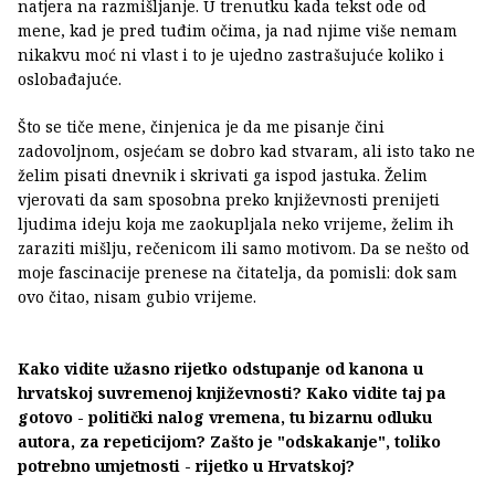
natjera na razmišljanje. U trenutku kada tekst ode od
mene, kad je pred tuđim očima, ja nad njime više nemam
nikakvu moć ni vlast i to je ujedno zastrašujuće koliko i
oslobađajuće.
Što se tiče mene, činjenica je da me pisanje čini
zadovoljnom, osjećam se dobro kad stvaram, ali isto tako ne
želim pisati dnevnik i skrivati ga ispod jastuka. Želim
vjerovati da sam sposobna preko književnosti prenijeti
ljudima ideju koja me zaokupljala neko vrijeme, želim ih
zaraziti mišlju, rečenicom ili samo motivom. Da se nešto od
moje fascinacije prenese na čitatelja, da pomisli: dok sam
ovo čitao, nisam gubio vrijeme.
Kako vidite užasno rijetko odstupanje od kanona u
hrvatskoj suvremenoj književnosti? Kako vidite taj pa
gotovo - politički nalog vremena, tu bizarnu odluku
autora, za repeticijom? Zašto je "odskakanje", toliko
potrebno umjetnosti - rijetko u Hrvatskoj?