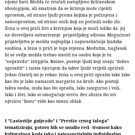
njome bavi. Možda će zvučati natopljeno kršćanskom
ideologijom, ali smatram da se krivnja može riješiti
oprostom, od strane ljudi prema kojima je počinjena i
samooprostom, od strane onih koji su počinili neko zlo.
Žena u ovoj priči živi s krivnjom koja je muči toliko da joj
ne dozvoljava ostvarivanje prijateljskog odnosa. Mogućnost
prijateljstva je možda najtoplija i najnesebičnija ljudska
osobina, a žena u priči je toga svjesna. Međutim, naglasak
bi se ovdje možda trebao staviti na osobu koja je tu
"nepravdu“ istrpjela. Naime, postoje ljudi koji znaju "dobro
oprostiti“ i zaista vjerujem da takve ljude vrijedi opričati.
Jedan čitatelj mi je rekao: žena u ovoj priči oprašta tako lako
kao što je lako namazati margarin na kruh. Ako postoji
takva osoba, onda kao što oprašta, tako zasigurno i voli,
tako i živi, tako si omogućuje sreću. Bez obzira što svi
njezinu "kosu“ vide kao tamni oblak.
I "Lastavičje gnijezdo" i "Previše crnog taloga"
tematiziraju, gotovo bih se usudio reći -tromost kako
kulturalnog koda tako i najesencijalniju individualnu