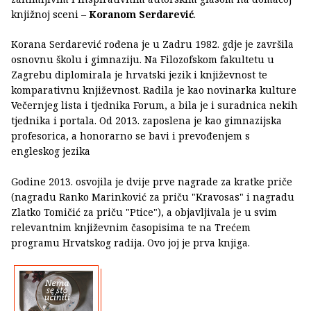
knjižnoj sceni –
Koranom Serdarević
.
Korana Serdarević rođena je u Zadru 1982. gdje je završila
osnovnu školu i gimnaziju. Na Filozofskom fakultetu u
Zagrebu diplomirala je hrvatski jezik i književnost te
komparativnu književnost. Radila je kao novinarka kulture
Večernjeg lista i tjednika Forum, a bila je i suradnica nekih
tjednika i portala. Od 2013. zaposlena je kao gimnazijska
profesorica, a honorarno se bavi i prevođenjem s
engleskog jezika
Godine 2013. osvojila je dvije prve nagrade za kratke priče
(nagradu Ranko Marinković za priču "Kravosas" i nagradu
Zlatko Tomičić za priču "Ptice"), a objavljivala je u svim
relevantnim književnim časopisima te na Trećem
programu Hrvatskog radija. Ovo joj je prva knjiga.