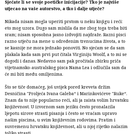
Sjećate li se svoje poetičke inicijacije? Tko je najviše
utjecao na vaše autorstvo, a tko i dalje utječe?
Nikada nisam mogla uperiti prstom u neku knjigu i reći:
eto mog uzora. Dugo sam mislila da me zbog toga treba biti
sram; nisam sposobna jasno izdvojiti najdraže. Razni pisci
razno utječu na mene u određenim trenucima života, a to
se kasnije ne mora jednako ponoviti. No sjećam se da sam
plakala kada sam prvi put čitala Virginiju Woolf, a to mi se
dogodi i danas. Nedavno sam pak pročitala zbirku priča
vijetnamsko-australskog pisca Nama Lea i odlučila sam da
će mi biti među omiljenima.
Što se tiče domaćeg, još uvijek pored kreveta držim
Desničina "Proljeća Ivana Galeba“ i Marinkovićeve "Ruke“.
Znam da to nije popularno reći, ali ja zaista volim hrvatsku
književnost. U izvornom sam jeziku često pronalazila
ljepotu sirove strasti pisanja i često se vraćam upravo
našim piscima, u svim književnim rodovima. Pratim i
suvremenu hrvatsku književnost, ali u njoj rijetko nalazim
toliko strasti.