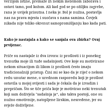
verzijom istine, premaže ih nekim melemom zaborava i
ostavi tamo, pod kožom. Ali kad god se po ožiljku zagrebe,
rana je uvijek prisutna. I neka je. Bol je nužna, postavlja
nas na prava mjesta i suočava s nama samima. Čovjek
nikada nije toliko okrenut samopromišljanju kao kada pati.
Kako je nastajala a kako se sanjala ova zbirka? Ovaj
prvijenac.
Priče su nastajale iz dva izvora: iz prošlosti i iz ponekog
trenutka moje ili tuđe sadašnjosti. Ove koje su motivirane
nekom situacijom ili likom iz prošlosti često imaju
tradicionalniji pristup. Čini mi se kao da je riječ o nekom
redu unutar mene, o urednom rasporedu koji je prošlost
ostavila u mojoj svijesti i sada je čekala da je izvadim i
prepričam. Što se tiče priča koje je motivirao neki trenutak
koji sam doživjela "sadašnja ja“, ako takva postoji, one su
nužno emotivnije, natopljene lirskim, nesređene, jer su
svježe doživljene.