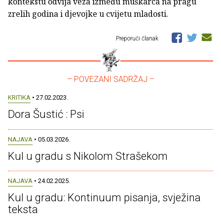
kontekstu odvija veza između muškarca na pragu
zrelih godina i djevojke u cvijetu mladosti.
Preporuči članak
– POVEZANI SADRŽAJ –
KRITIKA
• 27.02.2023.
Dora Šustić : Psi
NAJAVA
• 05.03.2026.
Kul u gradu s Nikolom Strašekom
NAJAVA
• 24.02.2025.
Kul u gradu: Kontinuum pisanja, svježina
teksta