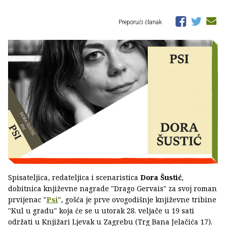
Preporuči članak
Spisateljica, redateljica i scenaristica
Dora Šustić
,
dobitnica književne nagrade "Drago Gervais" za svoj roman
prvijenac "
Psi
", gošća je prve ovogodišnje književne tribine
"Kul u gradu" koja će se u utorak 28. veljače u 19 sati
održati u Knjižari Ljevak u Zagrebu (Trg Bana Jelačića 17).