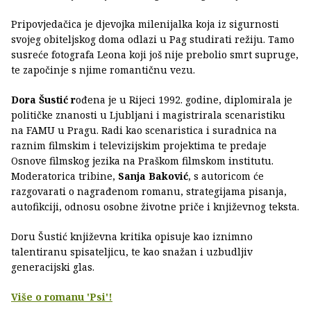
Pripovjedačica je djevojka milenijalka koja iz sigurnosti
svojeg obiteljskog doma odlazi u Pag studirati režiju. Tamo
susreće fotografa Leona koji još nije prebolio smrt supruge,
te započinje s njime romantičnu vezu.
Dora Šustić r
ođena je u Rijeci 1992. godine, diplomirala je
političke znanosti u Ljubljani i magistrirala scenaristiku
na FAMU u Pragu. Radi kao scenaristica i suradnica na
raznim filmskim i televizijskim projektima te predaje
Osnove filmskog jezika na Praškom filmskom institutu.
Moderatorica tribine,
Sanja Baković
, s autoricom će
razgovarati o nagrađenom romanu, strategijama pisanja,
autofikciji, odnosu osobne životne priče i književnog teksta.
Doru Šustić književna kritika opisuje kao iznimno
talentiranu spisateljicu, te kao snažan i uzbudljiv
generacijski glas.
Više o romanu 'Psi'!