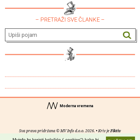
– PRETRAŽI SVE ČLANKE –
Moderna vremena
Sva prava pridržana © MV Info d.o.o. 2026. • Kriv je
Fiktiv
Mvinfo.hr koristi kolačiće („cookies“) kako bi