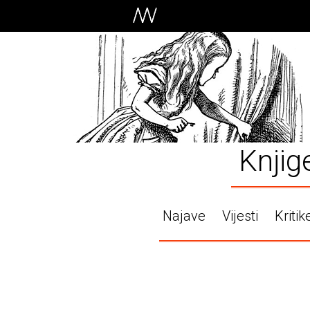
Knjig
Najave
Vijesti
Kritik