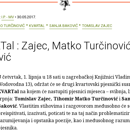
:
I.P. - MV
• 30.05.2017.
O TURČINOVIĆ
KVARTAL
SANJA BAKOVIĆ
TOMISLAV ZAJEC
al : Zajec, Matko Turčinović
vić
 četvrtak, 1. lipnja u 18 sati u zagrebačkoj Knjižnici Vlad
Vodovodna 13), održat će se drugi kvartovski pjesnički susr
KVARTal
na kojem će nastupiti pjesnici mjeseca – svibnja, l
srpnja:
Tomislav Zajec, Tihomir Matko Turčinović
i
San
Baković
. Vlastitim stihovima i razgovorom međusobno će s
reispitivati, izazivati, poticati te na taj način problematizir
razumijevanja i opstanka poezije, kao i međusobnog razum
jesnika.