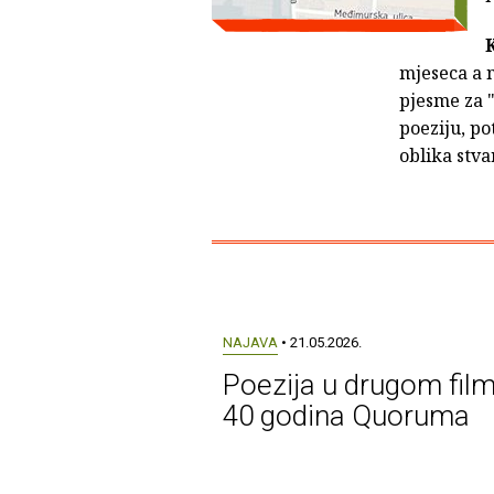
mjeseca a n
pjesme za 
poeziju, po
oblika stva
NAJAVA
• 21.05.2026.
Poezija u drugom film
40 godina Quoruma