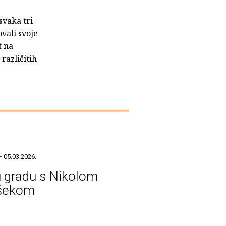
svaka tri
vali svoje
t na
različitih
• 05.03.2026.
u gradu s Nikolom
ašekom