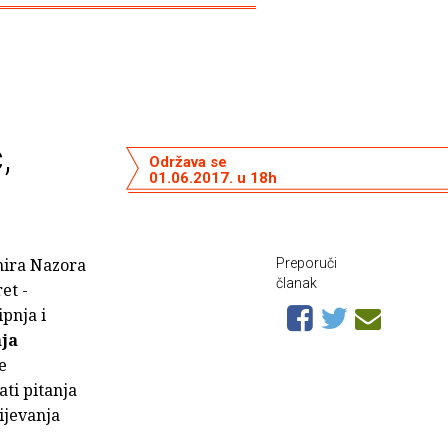
,
Održava se
01.06.2017. u 18h
imira Nazora
Preporuči
članak
et -
ipnja i
ja
e
ati pitanja
ijevanja