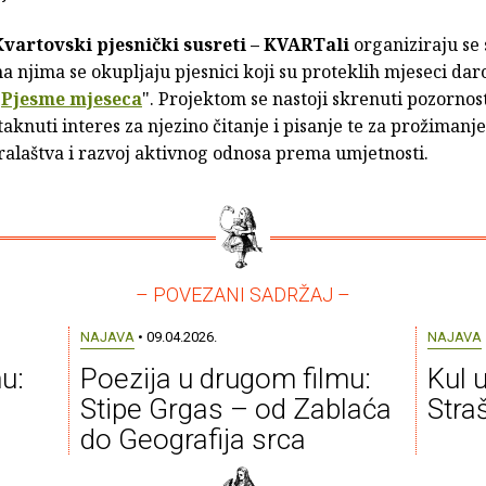
Kvartovski pjesnički susreti – KVARTali
organiziraju se 
a njima se okupljaju pjesnici koji su proteklih mjeseci daro
"
Pjesme mjeseca
". Projektom se nastoji skrenuti pozornos
taknuti interes za njezino čitanje i pisanje te za prožimanje 
ralaštva i razvoj aktivnog odnosa prema umjetnosti.
– POVEZANI SADRŽAJ –
NAJAVA
• 09.04.2026.
NAJAVA
u:
Poezija u drugom filmu:
Kul 
Stipe Grgas – od Zablaća
Str
do Geografija srca