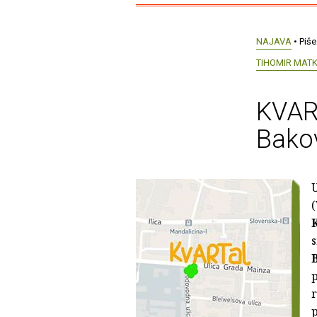
NAJAVA
• Piše
TIHOMIR MATK
KVART
Bako
U
(
p
p