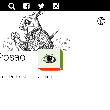
Posao
ga
Podcast
Čitaonica