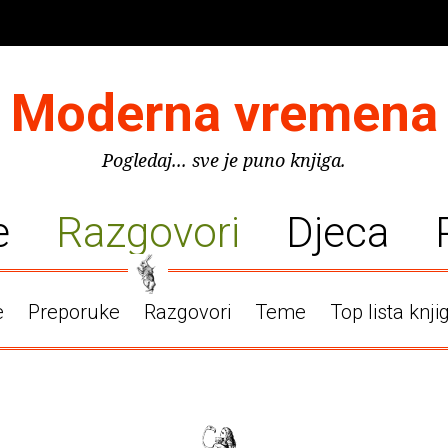
Moderna vremena
Pogledaj... sve je puno knjiga.
e
Razgovori
Djeca
e
Preporuke
Razgovori
Teme
Top lista knji