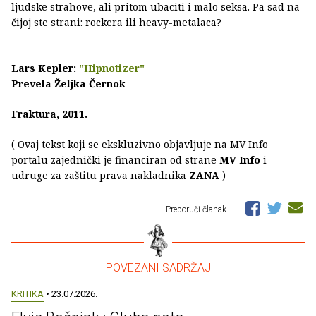
ljudske strahove, ali pritom ubaciti i malo seksa. Pa sad na
čijoj ste strani: rockera ili heavy-metalaca?
Lars Kepler:
"Hipnotizer"
Prevela Željka Černok
Fraktura, 2011.
( Ovaj tekst koji se ekskluzivno objavljuje na MV Info
portalu zajednički je financiran od strane
MV Info
i
udruge za zaštitu prava nakladnika
ZANA
)
Preporuči članak
– POVEZANI SADRŽAJ –
KRITIKA
• 23.07.2026.