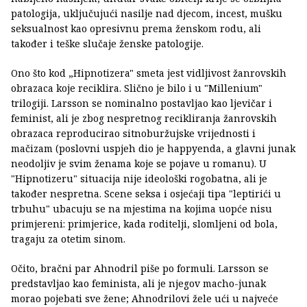
patologija, uključujući nasilje nad djecom, incest, mušku
seksualnost kao opresivnu prema ženskom rodu, ali
također i teške slučaje ženske patologije.
Ono što kod „Hipnotizera" smeta jest vidljivost žanrovskih
obrazaca koje reciklira. Slično je bilo i u "Millenium"
trilogiji. Larsson se nominalno postavljao kao ljevičar i
feminist, ali je zbog nespretnog recikliranja žanrovskih
obrazaca reproducirao sitnoburžujske vrijednosti i
mačizam (poslovni uspjeh dio je happyenda, a glavni junak
neodoljiv je svim ženama koje se pojave u romanu). U
"Hipnotizeru" situacija nije ideološki rogobatna, ali je
također nespretna. Scene seksa i osjećaji tipa "leptirići u
trbuhu" ubacuju se na mjestima na kojima uopće nisu
primjereni: primjerice, kada roditelji, slomljeni od bola,
tragaju za otetim sinom.
Očito, bračni par Ahnodril piše po formuli. Larsson se
predstavljao kao feminista, ali je njegov macho-junak
morao pojebati sve žene; Ahnodrilovi žele ući u najveće