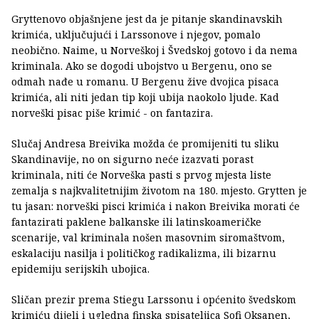
Gryttenovo objašnjene jest da je pitanje skandinavskih
krimića, uključujući i Larssonove i njegov, pomalo
neobično. Naime, u Norveškoj i Švedskoj gotovo i da nema
kriminala. Ako se dogodi ubojstvo u Bergenu, ono se
odmah nađe u romanu. U Bergenu žive dvojica pisaca
krimića, ali niti jedan tip koji ubija naokolo ljude. Kad
norveški pisac piše krimić - on fantazira.
Slučaj Andresa Breivika možda će promijeniti tu sliku
Skandinavije, no on sigurno neće izazvati porast
kriminala, niti će Norveška pasti s prvog mjesta liste
zemalja s najkvalitetnijim životom na 180. mjesto. Grytten je
tu jasan: norveški pisci krimića i nakon Breivika morati će
fantazirati paklene balkanske ili latinskoameričke
scenarije, val kriminala nošen masovnim siromaštvom,
eskalaciju nasilja i političkog radikalizma, ili bizarnu
epidemiju serijskih ubojica.
Sličan prezir prema Stiegu Larssonu i općenito švedskom
krimiću dijeli i ugledna finska spisateljica Sofi Oksanen,