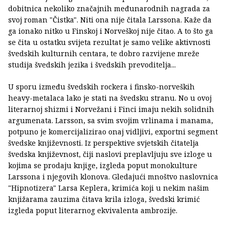
dobitnica nekoliko značajnih međunarodnih nagrada za
svoj roman "Čistka". Niti ona nije čitala Larssona. Kaže da
ga ionako nitko u Finskoj i Norveškoj nije čitao. A to što ga
se čita u ostatku svijeta rezultat je samo velike aktivnosti
švedskih kulturnih centara, te dobro razvijene mreže
studija švedskih jezika i švedskih prevoditelja...
U sporu između švedskih rockera i finsko-norveških
heavy-metalaca lako je stati na švedsku stranu. No u ovoj
literarnoj shizmi i Norvežani i Finci imaju nekih solidnih
argumenata. Larsson, sa svim svojim vrlinama i manama,
potpuno je komercijalizirao onaj vidljivi, exportni segment
švedske književnosti. Iz perspektive svjetskih čitatelja
švedska književnost, čiji naslovi preplavljuju sve izloge u
kojima se prodaju knjige, izgleda poput monokulture
Larssona i njegovih klonova. Gledajući mnoštvo naslovnica
"Hipnotizera" Larsa Keplera, krimića koji u nekim našim
knjižarama zauzima čitava krila izloga, švedski krimić
izgleda poput literarnog ekvivalenta ambrozije.