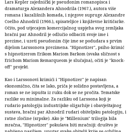
Lars Kepler zajednički je pseudonim romanopisca i
dramaturga Alexandera Ahnodrila (1967.), autora više
romana i kazališnih komada, i njegove supruge Alexandre
Coelho Ahnodril (1966.), spisateljice i književne kritičarke.
Očito, pod utjecajem komercijalnog uspjeha svog zemljaka
bračni par Ahnodril je odlučio odbaciti svoje ime i
prezime, i uzeti pseudonim čije ime se podudara s prvim
dijelom Larssonova prezimena. "Hipnotizer", psiho-krimić
s hipnotizerom Erikom Mariom Barkom (svaka sličnost s
Erichom Mariom Remarqueom je slučajna), očiti je "knock-
off" projekt.
Kao i Larssonovi krimići i "Hipnotizer" je napisan
ekonomično, čita se lako, priča je solidno postavljena, a
roman se ne ispušta iz ruku dok se ne pročita. Tematske
razlike su minimalne. Za razliku od Larssona koji je
rudario patologiju industrijske oligarhije i obavještajnog
sustava, bračni par Ahnodril rudari obiteljsku patologiju, i
ratne zločine (srpske). Ako je "Millenium" trilogija bila
mračna, "Hipnotizer" pokušava biti mračniji: društvo je
nabijeno nasiljem, unutar svake obitelji krije se ozbiljna