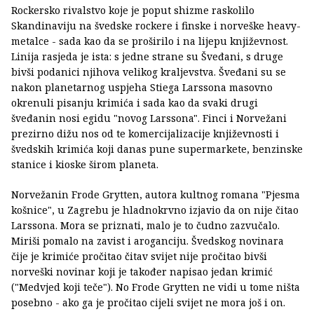
Rockersko rivalstvo koje je poput shizme raskolilo
Skandinaviju na švedske rockere i finske i norveške heavy-
metalce - sada kao da se proširilo i na lijepu književnost.
Linija rasjeda je ista: s jedne strane su Šveđani, s druge
bivši podanici njihova velikog kraljevstva. Šveđani su se
nakon planetarnog uspjeha Stiega Larssona masovno
okrenuli pisanju krimića i sada kao da svaki drugi
šveđanin nosi egidu "novog Larssona". Finci i Norvežani
prezirno dižu nos od te komercijalizacije književnosti i
švedskih krimića koji danas pune supermarkete, benzinske
stanice i kioske širom planeta.
Norvežanin Frode Grytten, autora kultnog romana "Pjesma
košnice", u Zagrebu je hladnokrvno izjavio da on nije čitao
Larssona. Mora se priznati, malo je to čudno zazvučalo.
Miriši pomalo na zavist i aroganciju. Švedskog novinara
čije je krimiće pročitao čitav svijet nije pročitao bivši
norveški novinar koji je također napisao jedan krimić
("Medvjed koji teče"). No Frode Grytten ne vidi u tome ništa
posebno - ako ga je pročitao cijeli svijet ne mora još i on.