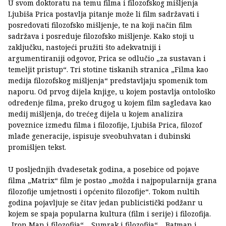
U svom doktoratu na temu filma i filozofskog mišljenja
Ljubiša Prica postavlja pitanje može li film sadržavati i
posredovati filozofsko mišljenje, te na koji način film
sadržava i posreduje filozofsko mišljenje. Kako stoji u
zaključku, nastojeći pružiti što adekvatniji i
argumentiraniji odgovor, Prica se odlučio „za sustavan i
temeljit pristup“. Tri stotine tiskanih stranica „Filma kao
medija filozofskog mišljenja“ predstavljaju spomenik tom
naporu. Od prvog dijela knjige, u kojem postavlja ontološko
određenje filma, preko drugog u kojem film sagledava kao
medij mišljenja, do trećeg dijela u kojem analizira
poveznice između filma i filozofije, Ljubiša Prica, filozof
mlađe generacije, ispisuje sveobuhvatan i dubinski
promišljen tekst.
U posljednjih dvadesetak godina, a posebice od pojave
filma „Matrix“ film je postao „možda i najpopularnija grana
filozofije umjetnosti i općenito filozofije“. Tokom nultih
godina pojavljuje se čitav jedan publicistički podžanr u
kojem se spaja popularna kultura (film i serije) i filozofija.
„Iron Man i filozofija“, „Sumrak i filozofija“, „Batman i