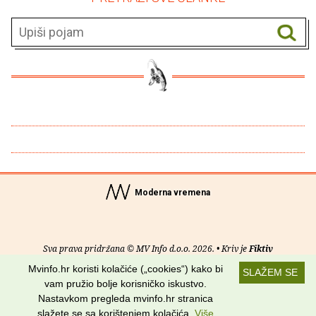
Moderna vremena
Sva prava pridržana © MV Info d.o.o. 2026. • Kriv je
Fiktiv
Mvinfo.hr koristi kolačiće („cookies“) kako bi
SLAŽEM SE
O nama
•
Pomoć
•
Uvjeti korištenja
•
RSS kanali
vam pružio bolje korisničko iskustvo.
Nastavkom pregleda mvinfo.hr stranica
Potraži nas na:
slažete se sa korištenjem kolačića.
Više