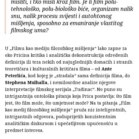
misliti, i tko misli kroz film. Je li film polu-
tehnološko, polu-biološko biće, organizam nalik
snu, nalik procesu svijesti i autohtonog
mišljenja, sposobno za emaniranje vlastitog
filmskog uma?
U „Filmu kao mediju filozofskog mišljenja“ lako zapne za
oko Pricina kritika i analitička dekonstrukcija određenih
definicija ili teza nekih od najuglednijih domaćih i stranih
teoretičara i kulturalnih kritičara filma – od
Ante
Peterlića
, kod kojeg je „stradala“ sama definicija filma, do
Stephena Mulhalla
, i nemilosrdne analize njegove
interpretacije filmskog serijala „Tuđinac“. No puno su
intrigantnija ontološka pitanja koja Prica postavlja: što film
jest, što film može, što umjetnost može? Na ta pitanja „Film
kao medij filozofskog mišljenja“ pruža niz inteligentnih,
intrigantnih odgovora, poduprijetih konzistentnim
analitičkim diskursom i upečatljivom upućenošću u
predmet interesa.