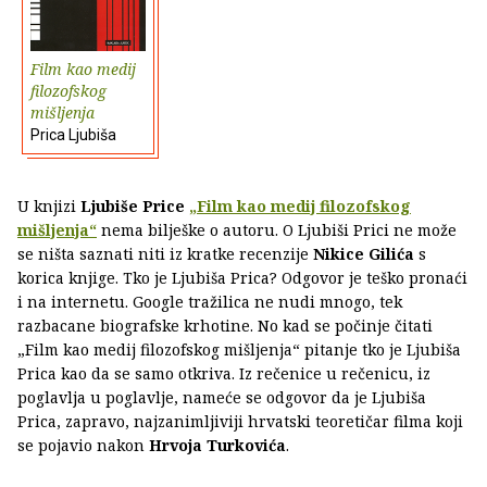
Film kao medij
filozofskog
mišljenja
Prica Ljubiša
U knjizi
Ljubiše Price
„Film kao medij filozofskog
mišljenja“
nema bilješke o autoru. O Ljubiši Prici ne može
se ništa saznati niti iz kratke recenzije
Nikice Gilića
s
korica knjige. Tko je Ljubiša Prica? Odgovor je teško pronaći
i na internetu. Google tražilica ne nudi mnogo, tek
razbacane biografske krhotine. No kad se počinje čitati
„Film kao medij filozofskog mišljenja“ pitanje tko je Ljubiša
Prica kao da se samo otkriva. Iz rečenice u rečenicu, iz
poglavlja u poglavlje, nameće se odgovor da je Ljubiša
Prica, zapravo, najzanimljiviji hrvatski teoretičar filma koji
se pojavio nakon
Hrvoja Turkovića
.