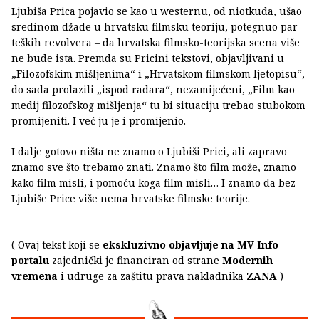
Ljubiša Prica pojavio se kao u westernu, od niotkuda, ušao
sredinom džade u hrvatsku filmsku teoriju, potegnuo par
teških revolvera – da hrvatska filmsko-teorijska scena više
ne bude ista. Premda su Pricini tekstovi, objavljivani u
„Filozofskim mišljenima“ i „Hrvatskom filmskom ljetopisu“,
do sada prolazili „ispod radara“, nezamijećeni, „Film kao
medij filozofskog mišljenja“ tu bi situaciju trebao stubokom
promijeniti. I već ju je i promijenio.
I dalje gotovo ništa ne znamo o Ljubiši Prici, ali zapravo
znamo sve što trebamo znati. Znamo što film može, znamo
kako film misli, i pomoću koga film misli… I znamo da bez
Ljubiše Price više nema hrvatske filmske teorije.
( Ovaj tekst koji se
ekskluzivno objavljuje na MV Info
portalu
zajednički je financiran od strane
Modernih
vremena
i udruge za zaštitu prava nakladnika
ZANA
)