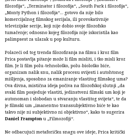
filozofija“, „Terminator i filozofija“, „South Park i filozofija“,
„Monty Python i filozofija“… gotovo da nije bilo
komercijalnog filmskog serijala, ili provokativnije
televizijske serije, koji nije dobio svoje filozofsko
tumačenje; odnosno kojeg filozofija nije iskoristila kao
palimpsest za ulazak u pop kulturu.
Polazeći od tog trenda filozofiranja na filmu i kroz film
Prica postavlja pitanje može li film misliti, i tko misli kroz
film. Je li film polu-tehnološko, polu-biološko biće,
organizam nalik snu, nalik procesu svijesti i autohtonog
mišljenja, sposobno za emaniranje vlastitog filmskog uma?
Ova divna, mistična ideja počiva na filozofskoj slutnji „da
svaki film posjeduje vlastiti, jedinstveni filmski um koji je
autonoman i slobodan u stvaranju vlastitog svijeta“, te da
je filmski um „imanentno transsubjektivno biće te kao
takvo nije ni subjektivno ni objektivno“, kako to sugerira
Daniel Frampton
u „Filmozofiji“.
Ne odbacujući metaforičku snagu ove ideje, Prica kritički