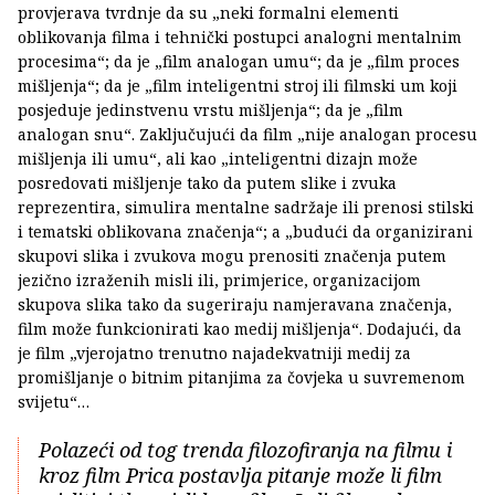
provjerava tvrdnje da su „neki formalni elementi
oblikovanja filma i tehnički postupci analogni mentalnim
procesima“; da je „film analogan umu“; da je „film proces
mišljenja“; da je „film inteligentni stroj ili filmski um koji
posjeduje jedinstvenu vrstu mišljenja“; da je „film
analogan snu“. Zaključujući da film „nije analogan procesu
mišljenja ili umu“, ali kao „inteligentni dizajn može
posredovati mišljenje tako da putem slike i zvuka
reprezentira, simulira mentalne sadržaje ili prenosi stilski
i tematski oblikovana značenja“; a „budući da organizirani
skupovi slika i zvukova mogu prenositi značenja putem
jezično izraženih misli ili, primjerice, organizacijom
skupova slika tako da sugeriraju namjeravana značenja,
film može funkcionirati kao medij mišljenja“. Dodajući, da
je film „vjerojatno trenutno najadekvatniji medij za
promišljanje o bitnim pitanjima za čovjeka u suvremenom
svijetu“…
Polazeći od tog trenda filozofiranja na filmu i
kroz film Prica postavlja pitanje može li film