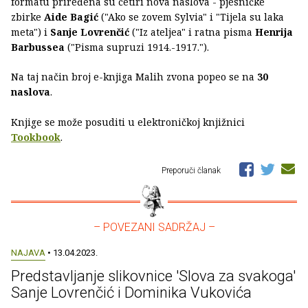
formatu priređena su četiri nova naslova - pjesničke
zbirke
Aide Bagić
("Ako se zovem Sylvia" i "Tijela su laka
meta") i
Sanje Lovrenčić
("Iz ateljea" i ratna pisma
Henrija
Barbussea
("Pisma supruzi 1914.-1917.").
Na taj način broj e-knjiga Malih zvona popeo se na
30
naslova
.
Knjige se može posuditi u elektroničkoj knjižnici
Tookbook
.
Preporuči članak
– POVEZANI SADRŽAJ –
NAJAVA
• 13.04.2023.
Predstavljanje slikovnice 'Slova za svakoga'
Sanje Lovrenčić i Dominika Vukovića