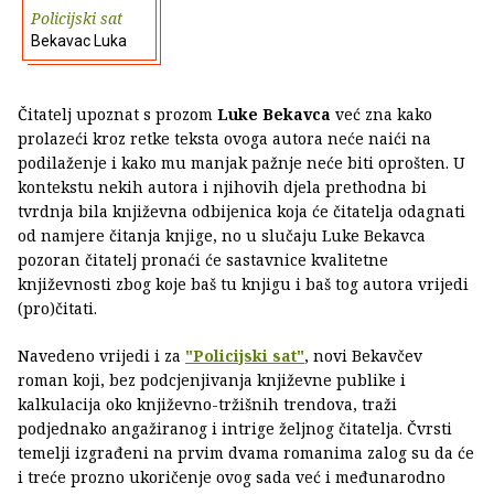
Policijski sat
Bekavac Luka
Čitatelj upoznat s prozom
Luke Bekavca
već zna kako
prolazeći kroz retke teksta ovoga autora neće naići na
podilaženje i kako mu manjak pažnje neće biti oprošten. U
kontekstu nekih autora i njihovih djela prethodna bi
tvrdnja bila književna odbijenica koja će čitatelja odagnati
od namjere čitanja knjige, no u slučaju Luke Bekavca
pozoran čitatelj pronaći će sastavnice kvalitetne
književnosti zbog koje baš tu knjigu i baš tog autora vrijedi
(pro)čitati.
Navedeno vrijedi i za
"Policijski sat"
, novi Bekavčev
roman koji, bez podcjenjivanja književne publike i
kalkulacija oko književno-tržišnih trendova, traži
podjednako angažiranog i intrige željnog čitatelja. Čvrsti
temelji izgrađeni na prvim dvama romanima zalog su da će
i treće prozno ukoričenje ovog sada već i međunarodno