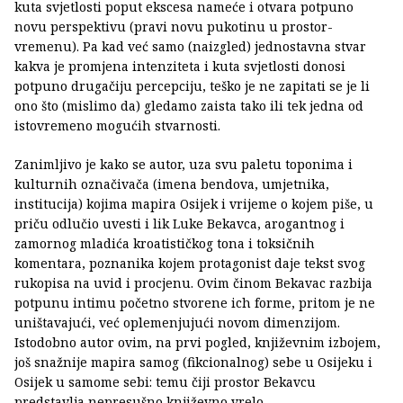
kuta svjetlosti poput ekscesa nameće i otvara potpuno
novu perspektivu (pravi novu pukotinu u prostor-
vremenu). Pa kad već samo (naizgled) jednostavna stvar
kakva je promjena intenziteta i kuta svjetlosti donosi
potpuno drugačiju percepciju, teško je ne zapitati se je li
ono što (mislimo da) gledamo zaista tako ili tek jedna od
istovremeno mogućih stvarnosti.
Zanimljivo je kako se autor, uza svu paletu toponima i
kulturnih označivača (imena bendova, umjetnika,
institucija) kojima mapira Osijek i vrijeme o kojem piše, u
priču odlučio uvesti i lik Luke Bekavca, arogantnog i
zamornog mladića kroatističkog tona i toksičnih
komentara, poznanika kojem protagonist daje tekst svog
rukopisa na uvid i procjenu. Ovim činom Bekavac razbija
potpunu intimu početno stvorene ich forme, pritom je ne
uništavajući, već oplemenjujući novom dimenzijom.
Istodobno autor ovim, na prvi pogled, književnim izbojem,
još snažnije mapira samog (fikcionalnog) sebe u Osijeku i
Osijek u samome sebi: temu čiji prostor Bekavcu
predstavlja nepresušno književno vrelo.