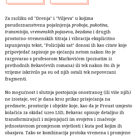
Za razliku od "Drenja" i "Viljeva" u kojima
pseudoznanstvena pojašnjenja
proboja
,
pukotina
,
transmisija
,
vremenskih pojaseva
,
bezdana
i drugih
prostorno-vremenskih titraja i vibracija eksplicitno
ispunjavaju tekst, "Policijski sat" donosi ih kao citate koje
pripovjedač zapisuje po sjećanju netom nakon što je
razgovarao s profesorom Markovićem (poznatim iz
prethodnih Bekavčevih romana) ili tek nakon što ih je
vrijeme iskrivilo pa su od njih ostali tek nepovezani
fragmenti.
No mogućnost i slutnja postojanja onostranog (ili više njih)
ne izostaje, već je dana kroz prikaz prisjećanja na
predmete, prostorije i objekte koje, kao da je Proust umjesto
kolačića za okidač uzeo LSD, Bekavac opisuje detaljno ih
transformirajući i mijenjajući im svojstva i značenje
jednostavnom promjenom svjetlosti i kuta pod kojim ih
obasjava. Tako se kombinacija protoka vremena i promjene