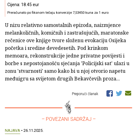
Cijena: 18.45 eur
Preračunato po fiksnom tečaju konverzije 7,53450 kuna za 1 euro
U nizu relativno samostalnih epizoda, naizmjence
melankoličnih, komičnih i zastrašujućih, maratonske
rečenice ove knjige tvore složenu evokaciju Osijeka
početka i sredine devedesetih. Pod krinkom
memoara, rekonstrukcije jedne privatne povijesti i
borbe s nepostojanošću sjećanja 'Policijski sat' ulazi u
zonu 'stvarnosti' samo kako bi u njoj otvorio napetu
međuigru sa svijetom drugih Bekavčevih proza...
Preporuči članak
– POVEZANI SADRŽAJ –
NAJAVA
• 26.11.2025.