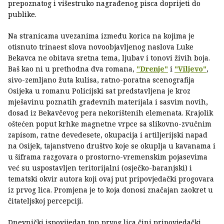
prepoznatog i višestruko nagrađenog pisca doprijeti do
publike.
Na stranicama uvezanima između korica na kojima je
otisnuto trinaest slova novoobjavljenog naslova Luke
Bekavca ne obitava sretna tema, ljubav i tonovi živih boja.
Baš kao ni u prethodna dva romana,
"Drenje"
i
"Viljevo"
,
sivo-zemljano žuta kulisa, ratno-poratna scenografija
Osijeka u romanu Policijski sat predstavljena je kroz
mješavinu poznatih građevnih materijala i sasvim novih,
dosad iz Bekavčevog pera nekorištenih elemenata. Krajolik
oštećen poput krhke magnetne vrpce sa slikovno-zvučnim
zapisom, ratne devedesete, okupacija i artiljerijski napad
na Osijek, tajanstveno društvo koje se okuplja u kavanama i
u šiframa razgovara o prostorno-vremenskim pojasevima
već su uspostavljen teritorijalni (osječko-baranjski) i
tematski okvir autora koji ovaj put pripovjedački progovara
iz prvog lica. Promjena je to koja donosi značajan zaokret u
čitateljskoj percepciji.
Dnevnički ispovijedan ton prvog lica čini pripovjedački