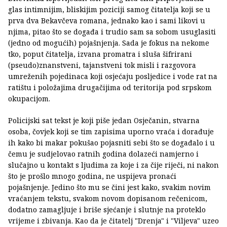
glas intimnijim, bliskijim poziciji samog čitatelja koji se u
prva dva Bekavčeva romana, jednako kao i sami likovi u
njima, pitao što se događa i trudio sam sa sobom usuglasiti
(jedno od mogućih) pojašnjenja. Sada je fokus na nekome
tko, poput čitatelja, izvana promatra i sluša šifrirani
(pseudo)znanstveni, tajanstveni tok misli i razgovora
umreženih pojedinaca koji osjećaju posljedice i vode rat na
ratištu i položajima drugačijima od teritorija pod srpskom
okupacijom.
Policijski sat tekst je koji piše jedan Osječanin, stvarna
osoba, čovjek koji se tim zapisima uporno vraća i dorađuje
ih kako bi makar pokušao pojasniti sebi što se događalo i u
čemu je sudjelovao ratnih godina dolazeći namjerno i
slučajno u kontakt s ljudima za koje i za čije riječi, ni nakon
što je prošlo mnogo godina, ne uspijeva pronaći
pojašnjenje. Jedino što mu se čini jest kako, svakim novim
vraćanjem tekstu, svakom novom dopisanom rečenicom,
dodatno zamagljuje i briše sjećanje i slutnje na proteklo
vrijeme i zbivanja. Kao da je čitatelj "Drenja" i "Viljeva" uzeo