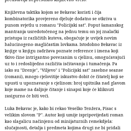
Književna taktika kojom se Bekavac koristi i čija
kombinatorika provjereno djeluje dodatno se otkriva u
punom svjetlu u romanu "Policijski sat". Poput šamanskog
mantranja usredotočenog na jednu temu on joj znalački
pristupa iz različitih kuteva, obogaćuje je uvijek novim
halucinogeno-magličastim lovkama. Istodobno Bekavac iz
knjige u knjigu zadržava poznate reference i imena koji
tkivo čine intrigantno povezanim u cjelinu, omogućavajući
uz to i redoslijedno različita isčitavanja i tumačenja. Pa
iako su "Drenje", "Viljevo" i "Policijski sat" zasebne seanse
(romani), mnogo cjelovitije iskustvo dobit će čitatelj koji se
upusti u upoznavanje s cjelinom: broj upitnika nad glavom
koje mame na daljnje čitanje i sinapsi koje će kliknuti
zasigurno će biti veći.
Luka Bekavac je, kako bi rekao Veselko Tenžera, Pisac s
velikim slovom "P". Autor koji umije ispripovijedati roman
kao slagalicu načinjenu od minijaturnih remekdjela:
slučajnosti, detalja i predmeta kojima drugi ne bi pridali