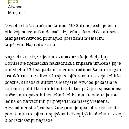
priča
Atwood
Margaret
"Svijet je bliži mračnim danima 1930-ih nego što je bio u
bilo kojem trenutku do sad", izjavila je kanadska autorica
Margaret Atwood
primajući prestižnu njemačku
književnu Nagradu za mir.
Nagrada za mir, vrijedna
25 000 eura
koju dodjeljuje
Udruženje njemačkih nakladnika i knjižara uručena joj je
u nedjelju 15. listopada na međunarodnom Sajmu knjiga u
Frankfurtu. "U velikom broju svojih romana, eseja i zbirki
poezije, kanadska autorica Margaret Atwood pokazala je
iznimnu političku intuiciju i duboko opažajnu sposobnost
uočavanja opasnih i temeljnih zbivanja i tendencija. Kao
jedna od najvažnijih pripovjedačica našeg vremena,
Atwood neustrašivo istražuje promjenjive obrasce misli i
ponašanja u svojim utopijskim i distopijskim djelima" - stoji
u obrazloženju nagrade.