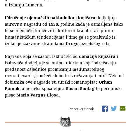
u izdanju Lumena.
Udruženje njemačkih nakladnika i knjižara
dodjeljuje
mirovnu nagradu od
1950.
godine
kada je osmišljena kako
bi se njemački književni i kulturni krajobraz ispunio
humanističkim tendencijama i time ga se potaknulo iz
izolacije izazvane strahotama Drugog svjetskog rata.
Nagrada koja se sastoji isključivo od
donacija knjižara i
izdavača
dodjeljuje se onim autorima koji "odražavaju
predanost Zajednice promicanju međunarodnog
razumijevanja, jamčeći slobodu izražavanja i mir". Neki od
dobitnika ove nagrade su turski romanopisac
Orhan
Pamuk
, američka spisateljica
Susan Sontag
te peruanski
pisac
Mario
Vargas Llosa.
Preporuči članak