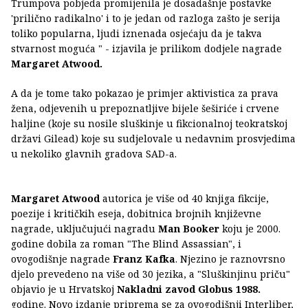
Trumpova pobjeda promijenila je dosadašnje postavke
'prilično radikalno' i to je jedan od razloga zašto je serija
toliko popularna, ljudi iznenada osjećaju da je takva
stvarnost moguća " - izjavila je prilikom dodjele nagrade
Margaret Atwood.
A da je tome tako pokazao je primjer aktivistica za prava
žena, odjevenih u prepoznatljive bijele šeširiće i crvene
haljine (koje su nosile sluškinje u fikcionalnoj teokratskoj
državi Gilead) koje su sudjelovale u nedavnim prosvjedima
u nekoliko glavnih gradova SAD-a.
Margaret Atwood
autorica je više od 40 knjiga fikcije,
poezije i kritičkih eseja, dobitnica brojnih književne
nagrade, uključujući nagradu
Man Booker
koju je 2000.
godine dobila za roman "The Blind Assassian", i
ovogodišnje nagrade
Franz Kafka
. Njezino je raznovrsno
djelo prevedeno na više od 30 jezika, a "Sluškinjinu priču"
objavio je u Hrvatskoj
Nakladni zavod Globus 1988.
godine. Novo izdanje priprema se za ovogodišnji Interliber,