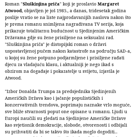
Roman "
Sluškinjina priča
" koji je proslavio
Margaret
Atwood
, objavljen je još 1985., a danas, tridesetak godina
poslije vratio se na liste najprodavanijih naslova nakon što
je prema romanu snimljena nagrađivana TV serija, koja
prikazuje totalitarnu budućnost u Sjedinjenim Američkim
Državama gdje su žene prisiljene na seksualni rad.
"Sluškinjina priča" je distopijski roman o državi
uspostavljenoj pučem nakon katastrofe na području SAD-a,
u kojoj su žene potpuno podjarmljene i prisiljene rađati
djecu za vladajuću klasu, i aktualniji je nego ikad s
obzirom na događaje i pokazatelje u svijetu, izjavila je
Atwood.
"Izbor Donalda Trumpa za predsjednika Sjedinjenih
Američkih Država kao i jačanje populističkih i
konzervativnih trendova, poprimaju naznake vrlo moguće,
sve bliže stvarnosti poput one opisane u romanu. Ljudi u
Europi naučili su gledati na Sjedinjene Američke Države
kao svjetionik demokracije, slobode, otvorenosti i odbijali
su prihvatiti da bi se takvo što ikada moglo dogoditi...