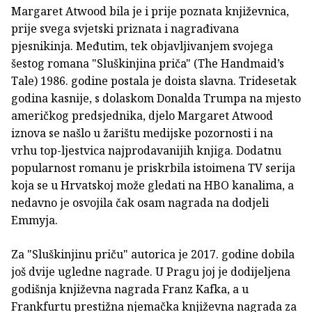
Margaret Atwood bila je i prije poznata književnica,
prije svega svjetski priznata i nagrađivana
pjesnikinja. Međutim, tek objavljivanjem svojega
šestog romana "Sluškinjina priča" (The Handmaid’s
Tale) 1986. godine postala je doista slavna. Tridesetak
godina kasnije, s dolaskom Donalda Trumpa na mjesto
američkog predsjednika, djelo Margaret Atwood
iznova se našlo u žarištu medijske pozornosti i na
vrhu top-ljestvica najprodavanijih knjiga. Dodatnu
popularnost romanu je priskrbila istoimena TV serija
koja se u Hrvatskoj može gledati na HBO kanalima, a
nedavno je osvojila čak osam nagrada na dodjeli
Emmyja.
Za "Sluškinjinu priču" autorica je 2017. godine dobila
još dvije ugledne nagrade. U Pragu joj je dodijeljena
godišnja književna nagrada Franz Kafka, a u
Frankfurtu prestižna njemačka književna nagrada za