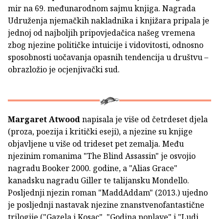
mir na 69. međunarodnom sajmu knjiga. Nagrada
Udruženja njemačkih nakladnika i knjižara pripala je
jednoj od najboljih pripovjedačica našeg vremena
zbog njezine političke intuicije i vidovitosti, odnosno
sposobnosti uočavanja opasnih tendencija u društvu –
obrazložio je ocjenjivački sud.
Margaret Atwood
napisala je više od četrdeset djela
(proza, poezija i kritički eseji), a njezine su knjige
objavljene u više od trideset pet zemalja. Među
njezinim romanima "The Blind Assassin" je osvojio
nagradu Booker 2000. godine, a "Alias Grace"
kanadsku nagradu Giller te talijansku Mondello.
Posljednji njezin roman "MaddAddam" (2013.) ujedno
je posljednji nastavak njezine znanstvenofantastične
trilogije ("Gazela i Kosac", "Godina poplave" i "Ludi