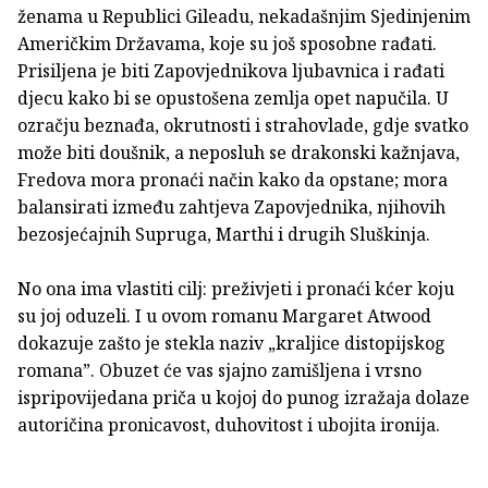
ženama u Republici Gileadu, nekadašnjim Sjedinjenim
Američkim Državama, koje su još sposobne rađati.
Prisiljena je biti Zapovjednikova ljubavnica i rađati
djecu kako bi se opustošena zemlja opet napučila. U
ozračju beznađa, okrutnosti i strahovlade, gdje svatko
može biti doušnik, a neposluh se drakonski kažnjava,
Fredova mora pronaći način kako da opstane; mora
balansirati između zahtjeva Zapovjednika, njihovih
bezosjećajnih Supruga, Marthi i drugih Sluškinja.
No ona ima vlastiti cilj: preživjeti i pronaći kćer koju
su joj oduzeli. I u ovom romanu Margaret Atwood
dokazuje zašto je stekla naziv „kraljice distopijskog
romana”. Obuzet će vas sjajno zamišljena i vrsno
ispripovijedana priča u kojoj do punog izražaja dolaze
autoričina pronicavost, duhovitost i ubojita ironija.