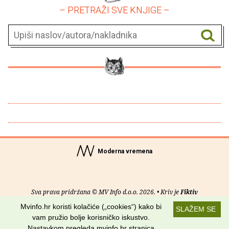
– PRETRAŽI SVE KNJIGE –
Moderna vremena
Sva prava pridržana © MV Info d.o.o. 2026. • Kriv je
Fiktiv
Mvinfo.hr koristi kolačiće („cookies“) kako bi
SLAŽEM SE
O nama
•
Pomoć
•
Uvjeti korištenja
•
RSS kanali
vam pružio bolje korisničko iskustvo.
Nastavkom pregleda mvinfo.hr stranica